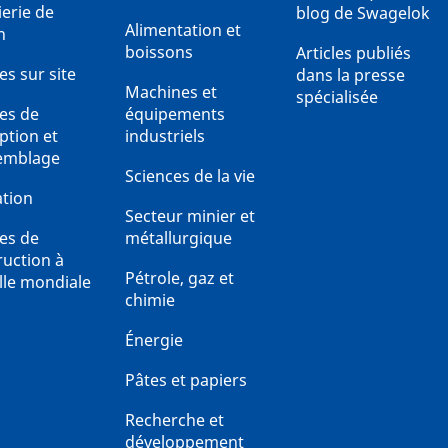
ierie de
blog de Swagelok
Alimentation et
n
boissons
Articles publiés
es sur site
dans la presse
Machines et
spécialisée
ces de
équipements
ption et
industriels
emblage
Sciences de la vie
tion
Secteur minier et
ces de
métallurgique
ruction à
Pétrole, gaz et
lle mondiale
chimie
Énergie
Pâtes et papiers
Recherche et
développement