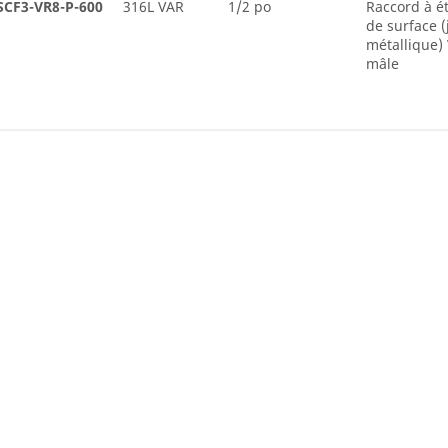
SCF3-VR8-P-600
316L VAR
1/2 po
Raccord à é
de surface (
métallique)
mâle