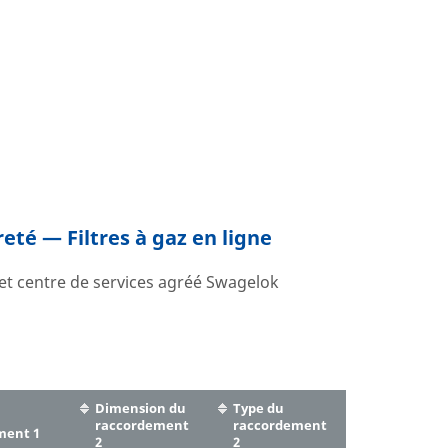
reté — Filtres à gaz en ligne
 et centre de services agréé Swagelok
Dimension du
Type du
raccordement
raccordement
ment 1
2
2