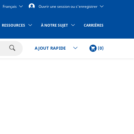
Français
Ouvrir une session ou s’enregistrer
RESSOURCES
À NOTRE SUJET
CARRIÈRES
PANIER
ARTICLES
(
0
)
AJOUT RAPIDE
Rechercher