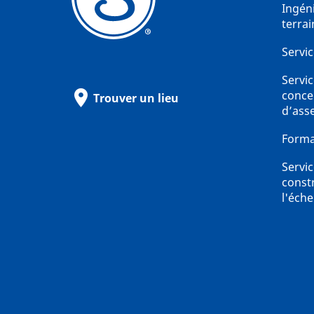
Ingén
terrai
Servic
Servi
conce
Trouver un lieu
d’ass
Forma
Servi
const
l'éche