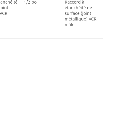
tanchéité
1/2 po
Raccord à
joint
étanchéité de
 VCR
surface (joint
métallique) VCR
mâle