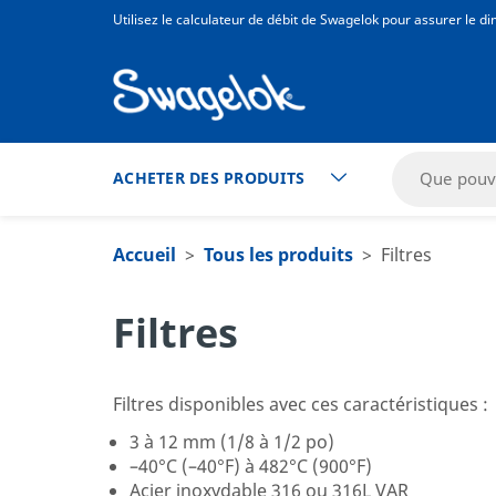
text.skipToContent
text.skipToNavigation
Utilisez le calculateur de débit de Swagelok pour assurer le 
ACHETER DES PRODUITS
Accueil
Tous les produits
Filtres
Filtres
Filtres disponibles avec ces caractéristiques :
3 à 12 mm (1/8 à 1/2 po)
–40°C (–40°F) à 482°C (900°F)
Acier inoxydable 316 ou 316L VAR