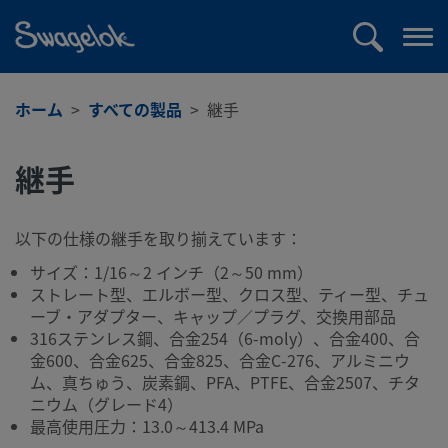
text.skipToContent
text.skipToNavigation
検
メ
索
ニ
ュ
ホーム
すべての製品
継手
ー
を
継手
開
く
以下の仕様の継手を取り揃えています：
サイズ：1/16～2 インチ（2～50 mm）
ストレート型、エルボー型、クロス型、ティー型、チュ
ーブ・アダプター、キャップ／プラグ、交換用部品
316ステンレス鋼、合金254（6-moly）、合金400、合
金600、合金625、合金825、合金C-276、アルミニウ
ム、真ちゅう、炭素鋼、PFA、PTFE、合金2507、チタ
ニウム（グレード4）
最高使用圧力：13.0～413.4 MPa