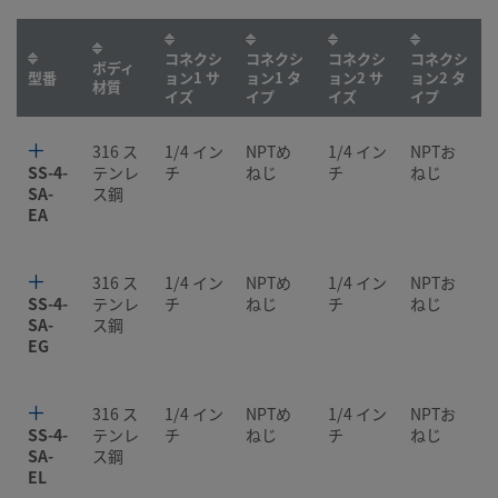
コネクシ
コネクシ
コネクシ
コネクシ
ボディ
型番
ョン1 サ
ョン1 タ
ョン2 サ
ョン2 タ
材質
イズ
イプ
イズ
イプ
316 ス
1/4 イン
NPTめ
1/4 イン
NPTお
SS-4-
テンレ
チ
ねじ
チ
ねじ
SA-
ス鋼
EA
316 ス
1/4 イン
NPTめ
1/4 イン
NPTお
SS-4-
テンレ
チ
ねじ
チ
ねじ
SA-
ス鋼
EG
316 ス
1/4 イン
NPTめ
1/4 イン
NPTお
SS-4-
テンレ
チ
ねじ
チ
ねじ
SA-
ス鋼
EL