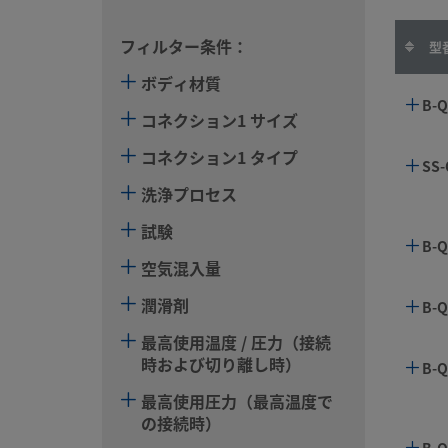
フィルター条件：
型
ボディ材質
B-Q
コネクション1 サイズ
コネクション1 タイプ
SS-
洗浄プロセス
試験
B-Q
空気混入量
潤滑剤
B-Q
最高使用温度 / 圧力（接続
時および切り離し時）
B-Q
最高使用圧力（最高温度で
の接続時）
B-Q