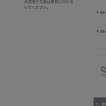
の混用や互換は絶対に行わな
いでください。
SS-
SS-
SS-
SS-
SS-
SS-
SS-
SS-
SS-
SS-
SS-
型