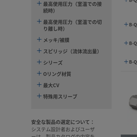
最高使用圧力（室温での接
続時）
最高使用圧力（室温での切
B-Q
り離し時）
メッキ/被膜
B-Q
スピリッジ（流体流出量）
シリーズ
B-Q
Oリング材質
最大CV
B-Q
特殊用スリーブ
B-Q
安全な製品の選定について：
B-Q
システム設計者およびユーザ
ーは、製品カタログの内容を