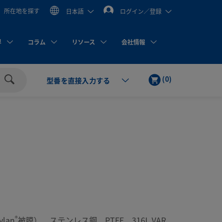
所在地を探す
日本語
ログイン／登録
界
コラム
リソース
会社情報
カ
ア
(
0
)
型番を直接入力する
ー
イ
検
ト
テ
索
ム
®
lan
被膜）、ステンレス鋼、PTFE、316L VAR