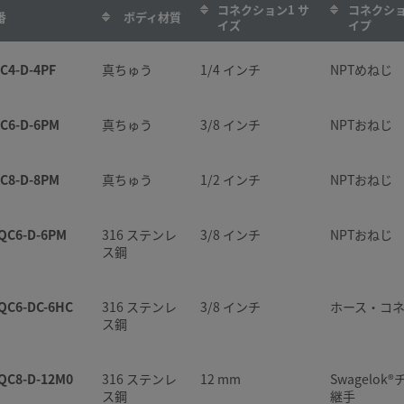
コネクション1 サ
コネクショ
番
ボディ材質
イズ
イプ
C8-B-810
真ちゅう
1/2 インチ
Swagelo
ブ継手
C4-D-4PF
真ちゅう
1/4 インチ
NPTめねじ
C8-B-8PF
真ちゅう
1/2 インチ
NPTめねじ
C6-D-6PM
真ちゅう
3/8 インチ
NPTおねじ
C8-B-8PM
真ちゅう
1/2 インチ
NPTおねじ
C8-D-8PM
真ちゅう
1/2 インチ
NPTおねじ
QC4-B-200
316 ステンレ
1/8 インチ
Swagelo
ス鋼
ブ継手
QC6-D-6PM
316 ステンレ
3/8 インチ
NPTおねじ
ス鋼
QC4-B-2PF
316 ステンレ
1/8 インチ
NPTめねじ
ス鋼
QC6-DC-6HC
316 ステンレ
3/8 インチ
ホース・コ
ス鋼
QC4-B-2PM
316 ステンレ
1/8 インチ
NPTおねじ
ス鋼
QC8-D-12M0
316 ステンレ
12 mm
Swagelok
ス鋼
継手