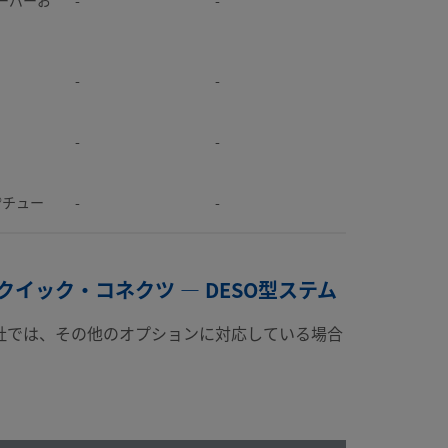
-
-
-
-
k®チュー
-
-
-
-
クイック・コネクツ — DESO型ステム
社では、その他のオプションに対応している場合
-
-
k®チュー
-
-