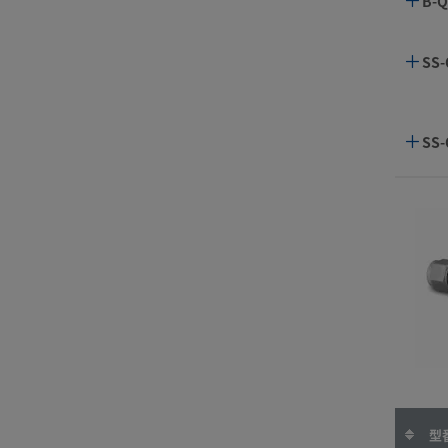
B-Q
SS-
SS-
SS-
SS-
SS-
SS-
SS-
SS-
SS-
SS-
SS-
SS-
SS-
SS-
SS-
SS-
型