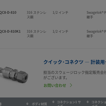
QC4-B-400
316 ステンレ
1/4 インチ
Swagelo
ス鋼
ブ継手
QC8-D-810
316 ステンレ
1/2 インチ
Swagelok
ス鋼
継手
QC4-B-400IS
316 ステンレ
1/4 インチ
Swagelo
ス鋼
ブ継手
QC8-D-810K1
316 ステンレ
1/2 インチ
Swagelok
ス鋼
継手
QC4-B-400K1
316 ステンレ
1/4 インチ
Swagelo
ス鋼
ブ継手
QC8-D-8MT
316 ステンレ
1/2 インチ
ISO管用テ
ス鋼
ねじ
クイック･コネクツ — 計装用
QC4-B-400K2
316 ステンレ
1/4 インチ
Swagelo
ス鋼
ブ継手
QC8-D-8PF
316 ステンレ
1/2 インチ
NPTめねじ
担当のスウェージロック指定販売会
ス鋼
がございます。
QC4-B-400K3
316 ステンレ
1/4 インチ
Swagelo
お問い合わせ
ス鋼
ブ継手
QC8-D-8PM
316 ステンレ
1/2 インチ
NPTおねじ
ス鋼
QC4-B-400K4
316 ステンレ
1/4 インチ
Swagelo
コネクション1 サ
コネクショ
番
ボディ材質
イズ
イプ