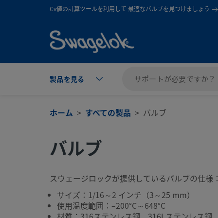
text.skipToContent
text.skipToNavigation
Cv値の計算ツールを利用して 最適なバルブを見つけましょう
製品を見る
ホーム
すべての製品
バルブ
バルブ
スウェージロックが提供しているバルブの仕様
サイズ：1/16～2 インチ（3～25 mm）
使用温度範囲：–200°C～648°C
材質：316ステンレス鋼、316Lステンレス鋼、3