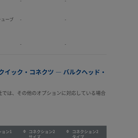
-
-
-
-
®チューブ
-
-
-
-
-
-
-
-
-
-
-
-
-
-
用クイック・コネクツ — バルクヘッド・
®チューブ
-
-
-
-
社では、その他のオプションに対応している場合
®チューブ
-
-
®チューブ
-
-
-
-
®チューブ
-
-
®チューブ
-
-
-
-
ション1
コネクション2
コネクション2
サイズ
タイプ