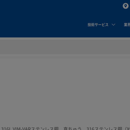
技術サービス
業
：
16L VIM-VARステンレス鋼、真ちゅう、316ステンレス鋼（Xy