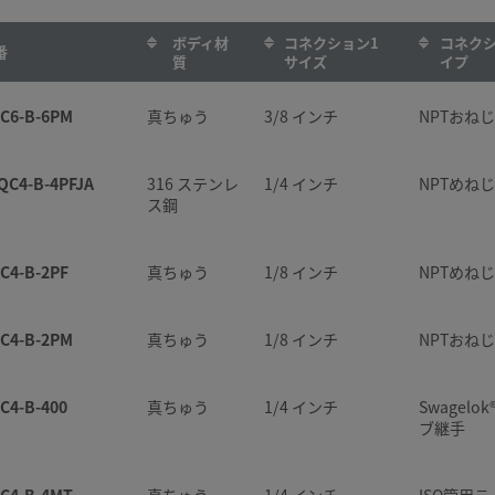
ボディ材
コネクション1
コネクシ
番
質
サイズ
イプ
C6-B-6PM
真ちゅう
3/8 インチ
NPTおねじ
QC4-B-4PFJA
316 ステンレ
1/4 インチ
NPTめねじ
ス鋼
C4-B-2PF
真ちゅう
1/8 インチ
NPTめねじ
C4-B-2PM
真ちゅう
1/8 インチ
NPTおねじ
C4-B-400
真ちゅう
1/4 インチ
Swagelo
ブ継手
C4-B-4MT
真ちゅう
1/4 インチ
ISO管用