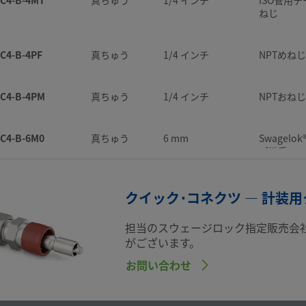
ねじ
C4-B-4PF
真ちゅう
1/4 インチ
NPTめねじ
C4-B-4PM
真ちゅう
1/4 インチ
NPTおねじ
C4-B-6M0
真ちゅう
6 mm
Swagelo
ブ継手
C6-B-4PF
真ちゅう
1/4 インチ
NPTめねじ
クイック･コネクツ — 計装用
担当のスウェージロック指定販売会
C6-B-4PM
真ちゅう
1/4 インチ
NPTおねじ
がございます。
お問い合わせ
C6-B-600
真ちゅう
3/8 インチ
Swagelo
ブ継手