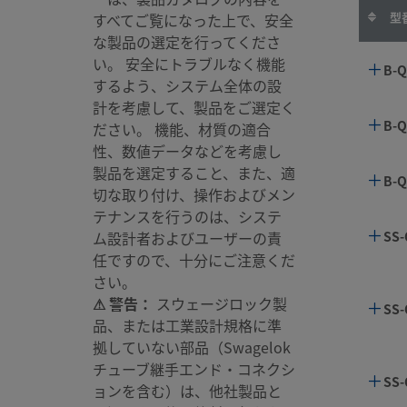
型
すべてご覧になった上で、安全
B-Q
な製品の選定を行ってくださ
い。 安全にトラブルなく機能
B-Q
するよう、システム全体の設
計を考慮して、製品をご選定く
B-Q
B-Q
ださい。 機能、材質の適合
性、数値データなどを考慮し
B-Q
製品を選定すること、また、適
B-Q
切な取り付け、操作およびメン
テナンスを行うのは、システ
SS-
ム設計者およびユーザーの責
SS-
任ですので、十分にご注意くだ
さい。
SS-
⚠ 警告：
スウェージロック製
SS-
品、または工業設計規格に準
拠していない部品（Swagelok
SS-
チューブ継手エンド・コネクシ
SS-
ョンを含む）は、他社製品と