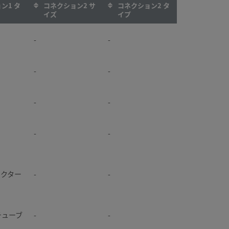
ン1 タ
コネクション2 サ
コネクション2 タ
イズ
イプ
k®チュー
-
-
-
-
-
-
-
-
-
-
-
-
k®チュー
-
-
-
-
-
-
ネクター
-
-
-
-
®チューブ
-
-