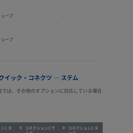
k®チュー
-
-
®チューブ
-
-
k®チュー
-
-
®チューブ
-
-
k®チュー
-
-
ーパーお
-
-
クイック・コネクツ — ステム
k®チュー
-
-
-
-
社では、その他のオプションに対応している場合
k®チュー
-
-
-
-
k®チュー
-
-
ン1 タ
コネクション2 サ
コネクション2 タ
イズ
イプ