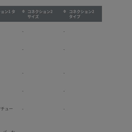
ョン1 タ
コネクション2
コネクション2
サイズ
タイプ
-
-
-
-
-
-
-
-
k®チュー
-
-
テーパーお
-
-