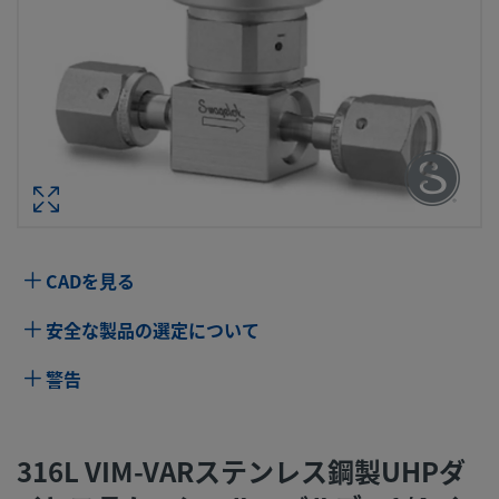
316L VIM-VARステンレス鋼製UHPダ
ラム・シール・バルブ、1/4 インチ・サ
めすVCR継手、SC-11仕様、ノーマル・
ーズ型アクチュエー
型番： 6LVV-DPFR4
CADを見る
仕様
安全な製品の選定について
属性
値
警告
ボディ材質
316L VIM/VARステンレス鋼
洗浄プロセス
特別なクリーニング／パッケージング（Swagel
316L VIM-VARステンレス鋼製UHPダ
SC-11仕様）