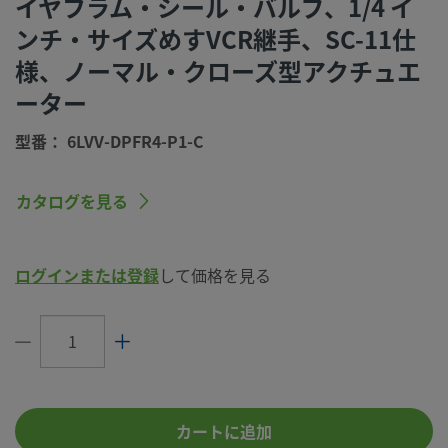
イヤフラム・シール・バルブ、1/4 イ
コネクション1 サ
1/4 インチ
ンチ・サイズめすVCR継手、SC-11仕
イズ
様、ノーマル・クローズ型アクチュエ
コネクション1 タ
面シール（メタル・ガスケット式）めすVCR
イプ
ーター
コネクション2 サ
1/4 インチ
型番： 6LVV-DPFR4-P1-C
イズ
コネクション2 タ
面シール（メタル・ガスケット式）めすVCR
カタログを見る
イプ
最大Cv
0.27
ログインまたは登録
して価格を見る
最高温度、°F
150 (65)
(°C)
最低温度、 °F
-10 (-23)
(°C)
eClass (4.1)
37010206
カートに追加