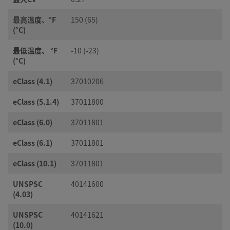
最高温度、°F
150 (65)
(°C)
最低温度、 °F
-10 (-23)
(°C)
eClass (4.1)
37010206
eClass (5.1.4)
37011800
eClass (6.0)
37011801
eClass (6.1)
37011801
eClass (10.1)
37011801
UNSPSC
40141600
(4.03)
UNSPSC
40141621
(10.0)