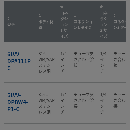
コネ
コネ
クシ
クシ
ボディ材
コネクショ
コネクシ
型番
ョン
ョン
質
ン1 タイプ
ン2 タイ
1 サ
2 サ
イズ
イズ
6LVV-
316L
1/4
チューブ突
1/4
チューブ
VIM/VAR
イ
き合わせ溶
イ
き合わせ
DPA111P-
ステン
ン
接
ン
接
C
レス鋼
チ
チ
6LVV-
316L
1/4
チューブ突
1/4
チューブ
VIM/VAR
イ
き合わせ溶
イ
き合わせ
DPBW4-
ステン
ン
接
ン
接
P1-C
レス鋼
チ
チ