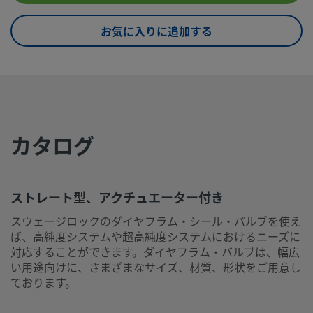
eClass (5.1.4)
37011800
お気に入りに追加する
eClass (6.0)
37011801
eClass (6.1)
37011801
eClass (10.1)
37011801
UNSPSC (4.03)
40141600
カタログ
UNSPSC (10.0)
40141621
UNSPSC
40141621
(11.0501)
ストレート型、アクチュエーター付き
UNSPSC
40141621
スウェージロックのダイヤフラム・シール・バルブを使え
(13.0601)
ば、高純度システムや超高純度システムにおけるニーズに
対応することができます。ダイヤフラム・バルブは、幅広
UNSPSC (15.1)
40141621
い用途向けに、さまざまなサイズ、材質、形状をご用意し
ております。
UNSPSC
40183102
(17.1001)