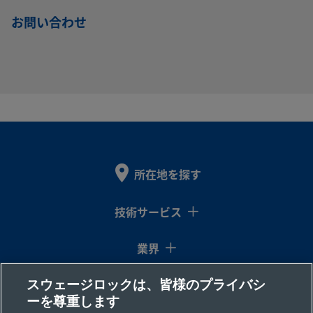
6LVV-
316L
1/4
面シール
1/4
面シール
お問い合わせ
VIM/VAR
イ
（メタル・
イ
（メタル
DPFR4-P-
ステン
ン
ガスケット
ン
ガスケッ
CM
レス鋼
チ
式）めす
チ
式）めす
VCR
VCR
6LVV-
316L
1/4
面シール
1/4
面シール
VIM/VAR
イ
（メタル・
イ
（メタル
DPFR4-P-
ステン
ン
ガスケット
ン
ガスケッ
O
レス鋼
チ
式）めす
チ
式）めす
所在地を探す
VCR
VCR
技術サービス
6LVV-
316L
1/4
面シール
1/4
面シール
業界
VIM/VAR
イ
（メタル・
イ
（メタル
DPHVR4-
ステン
ン
ガスケット
ン
ガスケッ
P-C
レス鋼
チ
式）おす
チ
式）おす
スウェージロックは、皆様のプライバシ
コラム
VCR
VCR
ーを尊重します