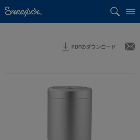
text.skipToContent
text.skipToNavigation
検
メ
索
ニ
ュ
ー
PDFのダウンロード
を
開
く