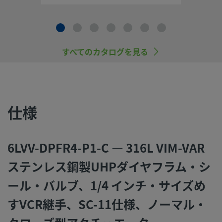
ご覧になった上で、安全な製品の選定を行ってください。 安
トラブルなく機能するよう、システム全体の設計を考慮して
品をご選定ください。 機能、材質の適合性、数値データなど
慮し製品を選定すること、また、適切な取り付け、操作およ
すべてのカタログを見る
ンテナンスを行うのは、システム設計者およびユーザーの責
すので、十分にご注意ください。
スウェージロック製品、または工業設計規格に準拠していな
仕様
品（Swagelokチューブ継手エンド・コネクションを含む）
社製品との混用や互換は絶対に行わないでください。
6LVV-DPFR4-P1-C — 316L VIM-VAR
ステンレス鋼製UHPダイヤフラム・シ
©
2026
Swagelok Company.
All rights reserved.
ール・バルブ、1/4 インチ・サイズめ
すVCR継手、SC-11仕様、ノーマル・