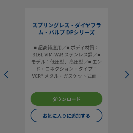
ストレート型、アクチュエーター付き
スウェージロックのダイヤフラム・シール・バルブを使えば
スプリングレス・ダイヤフラ
純度システムや超高純度システムにおけるニーズに対応する
ム・バルブ DPシリーズ
ができます。ダイヤフラム・バルブは、幅広い用途向けに、
ざまなサイズ、材質、形状をご用意しております。
■ 超高純度用／■ ボディ材質：
ログインまたは登録
して価格を見る
316L VIM-VAR ステンレス鋼／■
モデル：低圧型、高圧型／■ エン
お問い合わせ
ド・コネクション・タイプ：
VCR® メタル・ガスケット式面シ
本製品に関するご質問は、担当のスウェージロック指定販売
ール継手、チューブ突き合わせ溶
までお問い合わせください。指定販売会社は、投資を最大限
接、集積モデル／■ アクチュエー
用するためのアドバイスも提供いたします。
ター・タイプ：手動式、空気式
ダウンロード
お問い合わせ
お気に入りに追加する
システム設計者およびユーザーは、製品カタログの内容をす