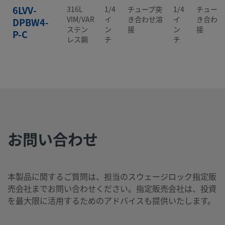
6LVV-
316L
1/4
チューブ突
1/4
チューブ
VIM/VAR
イ
き合わせ溶
イ
き合わせ
DPBW4-
ステン
ン
接
ン
接
P-C
レス鋼
チ
チ
6LVV-
316L
1/4
チューブ突
1/4
チューブ
VIM/VAR
イ
き合わせ溶
イ
き合わせ
DPC111P-
ステン
ン
接
ン
接
C
レス鋼
チ
チ
お問い合わせ
6LVV-
316L
1/4
面シール
1/4
面シール
VIM/VAR
イ
（メタル・
イ
（メタル
DPFR4-P-
ステン
ン
ガスケット
ン
ガスケッ
C
本製品に関するご質問は、担当のスウェージロック指定販
レス鋼
チ
式）めす
チ
式）めす
売会社までお問い合わせください。指定販売会社は、投資
VCR
VCR
を最大限に活用するためのアドバイスも提供いたします。