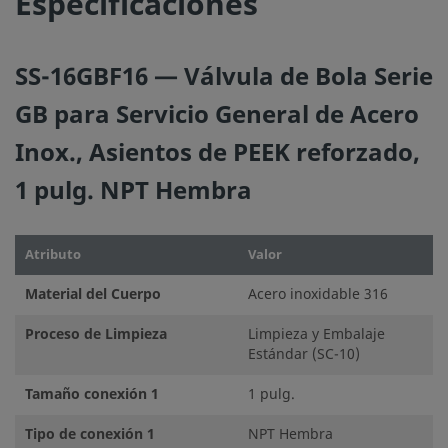
Especificaciones
problemas. El diseñador de la instalación y el usuario son 
responsables de la función del componente, de la compati
los materiales, de los rangos de operación apropiados, a
SS-16GBF16 — Válvula de Bola Serie
la operación y mantenimiento del mismo.
GB para Servicio General de Acero
No mezcle ni intercambie productos o componentes Swa
Inox., Asientos de PEEK reforzado,
regulados por normativas de diseño industrial, incluyendo
1 pulg. NPT Hembra
conexiones finales de los racores Swagelok, con los de ot
fabricantes.
Atributo
Valor
Material del Cuerpo
Acero inoxidable 316
©
2026
Swagelok Company.
Todos los derechos reserva
Proceso de Limpieza
Limpieza y Embalaje
Estándar (SC-10)
Tamaño conexión 1
1 pulg.
Tipo de conexión 1
NPT Hembra