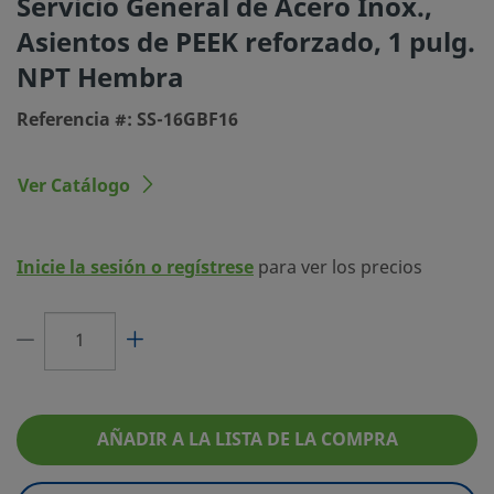
Servicio General de Acero Inox.,
Tipo de conexión 1
NPT Hembra
Asientos de PEEK reforzado, 1 pulg.
Tamaño conexión 2
1 pulg.
NPT Hembra
Tipo de conexión 2
NPT Hembra
Referencia #: SS-16GBF16
Cv Máximo
40
Ver Catálogo
Color del Mando
Negro
Tipo de mando
Palanca
Inicie la sesión o regístrese
para ver los precios
Certificado de Bajas Emisiones
Sí
Rango de presión a temperatura
413 BAR @ 37°C / 600
ambiente
100°F
Material del asiento
PEEK
AÑADIR A LA LISTA DE LA COMPRA
Clase de servicio
General
Material de los cojinetes del vástago
PEEK