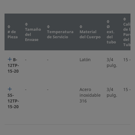
Calib
Ø
Tamaño
de la
# de
Temperatura
Material
ext.
del
Pared
Pieza
de Servicio
del Cuerpo
del
Envase
del
tubo
Tubo
B-
-
-
Latón
3/4
15 - 2
12TP-
pulg.
15-20
-
-
Acero
3/4
15 - 2
SS-
inoxidable
pulg.
12TP-
316
15-20