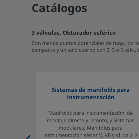
Catálogos
Exportar CSV
3 válvulas, Obturador esférico
Con menos puntos potenciales de fuga, los manifolds Swa
3 válvulas, Obturador esférico
niveles de líquidos y presión diferencial, con un diseño c
Con menos puntos potenciales de fuga, los man
válvulas.
compacto y un solo cuerpo con 2, 3 o 5 válvul
Inicie la sesión o regístrese
para ver los precios
Contacto
Sistemas de manifolds para
Si tiene preguntas sobre este producto, contacte con su ce
instrumentación
También pueden informarle sobre los servicios de apoyo 
su inversión.
Manifolds para instrumentación, de
Contacte con Nosotros
montaje directo y remoto, y Sistemas
modulares; Manifolds para
instrumentación series V, VB y VL de 2, 3