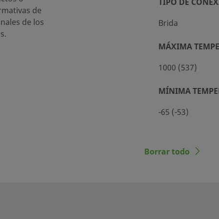
TIPO DE CONEX
rmativas de
69
inales de los
Brida
69
s.
MÁXIMA TEMPER
69
1000 (537)
69
69
MÍNIMA TEMPER
02
-65 (-53)
00
00
Borrar todo
00
00
03