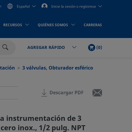
n
Español
Inicie la sesión o regístrese
RECURSOS
QUIÉNES SOMOS
CARRERAS
LISTA
PRODUCTOS
(
0
)
AGREGAR RÁPIDO
DE
Buscar
LA
COMPRA
ntación
3 válvulas, Obturador esférico
Descargar PDF
a instrumentación de 3
cero inox., 1/2 pulg. NPT