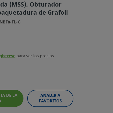
ida (MSS), Obturador
paquetadura de Grafoil
3NBF8-FL-G
egístrese
para ver los precios
TA DE LA
AÑADIR A
A
FAVORITOS