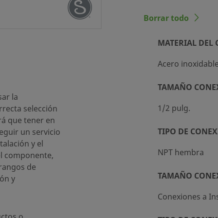
Borrar todo
MATERIAL DEL
Acero inoxidabl
noxidable 316
TAMAÑO CONE
g.
ar la
1/2 pulg.
recta selección
mbra
rá que tener en
nes a Instrumentación
TIPO DE CONEX
eguir un servicio
talación y el
NPT hembra
el componente,
 rangos de
37)
TAMAÑO CONE
ón y
)
Conexiones a I
g. NPT hembra
ctos o