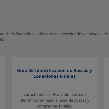
gelok satisfacen las necesidades de
ompacto y un solo cuerpo con 2, 3 o 5
ifolds Swagelok satisfacen las necesidades de niveles de l
as.
Guía de Identificación de Roscas y
ntro local autorizado de ventas y servicio.
Conexiones Finales
para ayudarle a sacar el máximo partido a
Características: Procedimiento de
identificación paso a paso de roscas y
conexiones finales.