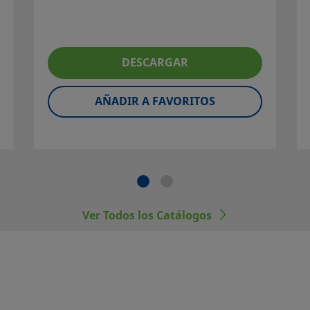
mentación técnica para
nar un producto, habrá que
r un servicio seguro y sin
DESCARGAR
 los responsables de la
iales, de los rangos de
AÑADIR A FAVORITOS
nimiento del mismo.
ponentes Swagelok no
 las conexiones finales de
Ver Todos los Catálogos
dos.