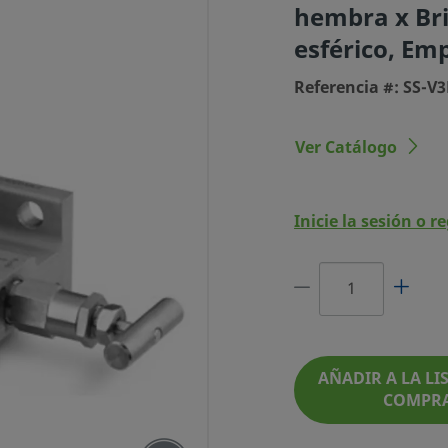
hembra x Br
esférico, Em
Referencia #: SS-V
Ver Catálogo
Inicie la sesión o r
ACIÓN DE 3 VÁLVULAS
. NPT HEMBRA X BRIDA
O, EMPAQUETADURA DE
GRAFOIL
AÑADIR A LA LIS
COMPR
REFERENCIA #: SS-V3NBF8-FL-G