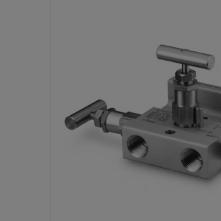
MANIFOLD PARA INSTRUMENT
DE ACERO INOX., 1/2 PULG
(MSS), OBTURADOR ESFÉRIC