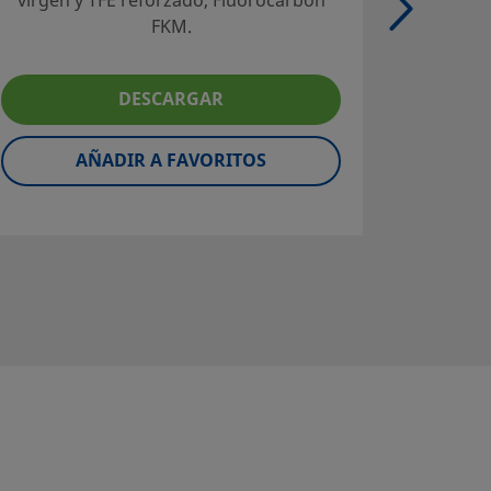
virgen y TFE reforzado, Fluorocarbon
Swag
FKM.
pr
DESCARGAR
AÑADIR A FAVORITOS