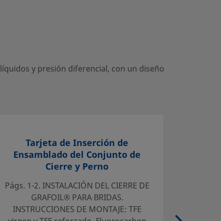
íquidos y presión diferencial, con un diseño
Tarjeta de Inserción de
Standa
Ensamblado del Conjunto de
SC-1
Cierre y Perno
Págs. 1-2. INSTALACIÓN DEL CIERRE DE
Swagelo
GRAFOIL® PARA BRIDAS.
the clea
INSTRUCCIONES DE MONTAJE: TFE
packag