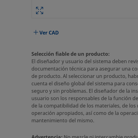
Especificaciones
Ver CAD
Atributo
Valor
Material del Cuerpo
Acero i
Selección fiable de un producto:
Tamaño conexión 1
1/2 pul
El diseñador y usuario del sistema deben revis
documentación técnica para asegurar una cor
Tipo de conexión 1
NPT he
de producto. Al seleccionar un producto, hab
Tamaño conexión 2
Conexio
cuenta el diseño global del sistema para cons
seguro y sin problemas. El diseñador de la ins
Tipo de conexión 2
Brida
usuario son los responsables de la función d
de la compatibilidad de los materiales, de los
Máxima Temperatura, °F (°C)
1000 (5
operación apropiados, así como de la operaci
Mínima Temperatura, °F (°C)
-65 (-53
mantenimiento del mismo.
Conexión a proceso
1/2 pul
Advertencia:
No mezcle ni intercambie produ