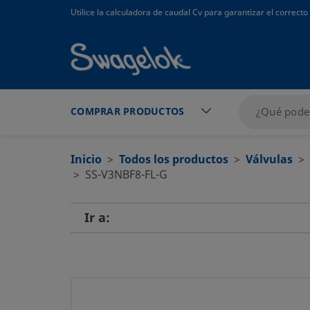
text.skipToContent
text.skipToNavigation
Utilice la calculadora de caudal Cv para garantizar el correc
COMPRAR PRODUCTOS
Inicio
Todos los productos
Válvulas
SS-V3NBF8-FL-G
Ir a: