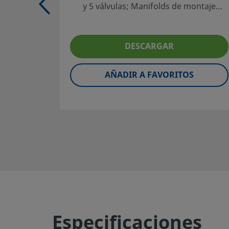
y 5 válvulas; Manifolds de montaje
Selección fiable de un producto:
directo serie VE de 2, 3 y 5 válvulas;
El diseñador y usuario del sistema deben revisar la docu
Manifolds de montaje remoto de 2
asegurar una correcta selección de producto. Al seleccio
válvulas; Sistemas modulares de
tener en cuenta el diseño global del sistema para consegui
DESCARGAR
instrumentación Mod 85
problemas. El diseñador de la instalación y el usuario son
función del componente, de la compatibilidad de los mater
AÑADIR A FAVORITOS
operación apropiados, así como de la operación y mante
Advertencia:
No mezcle ni intercambie productos o com
regulados por normativas de diseño industrial, incluyendo
los racores Swagelok, con los de otros fabricantes.
©
2026
Swagelok Company.
Todos los derechos reserva
Especificaciones