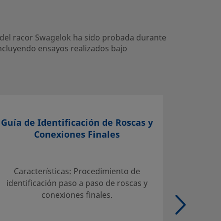
ad del racor Swagelok ha sido probada durante
ncluyendo ensayos realizados bajo
Guía de Identificación de Roscas y
Conexiones Finales
Selecci
Servicio
Características: Procedimiento de
Tab
identificación paso a paso de roscas y
admisib
conexiones finales.
carbo
Tubo de