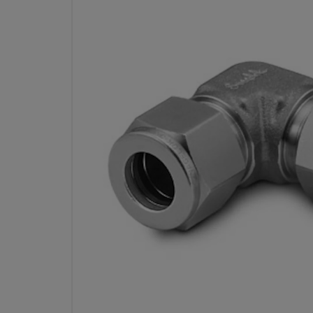
UNIÓN CODO SWAGELOK DE 
400/R-405, 1/4
REFER
Especificaciones
Atributo
Valor
Material del Cuerpo
Aleación 400/R-405