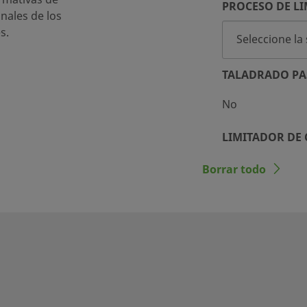
PROCESO DE LI
inales de los
s.
TALADRADO PA
No
LIMITADOR DE
No
Borrar todo
 resistencia a las
o probada durante más
mero de informes de