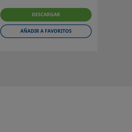
de aleac
Tubo de
DESCARGAR
600; 
Súpe
aleaci
AÑADIR A FAVORITOS
Fact