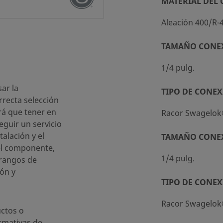
MATERIAL DEL
Aleación 400/R-
 (SC-10)
TAMAÑO CONE
1/4 pulg.
ar la
TIPO DE CONEX
recta selección
rá que tener en
Racor Swagelo
eguir un servicio
talación y el
TAMAÑO CONE
el componente,
1/4 pulg.
 rangos de
ón y
TIPO DE CONEX
Racor Swagelo
ctos o
rmativas de