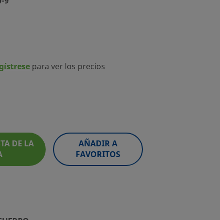
0-9
egístrese
para ver los precios
TA DE LA
AÑADIR A
A
FAVORITOS