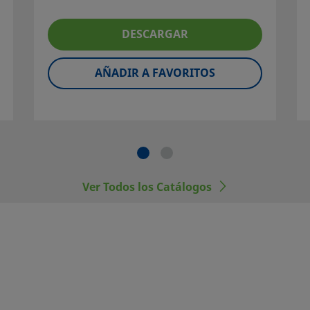
les de la
iales, de
DESCARGAR
ción y
AÑADIR A FAVORITOS
ponentes
al,
, con los
Ver Todos los Catálogos
dos.