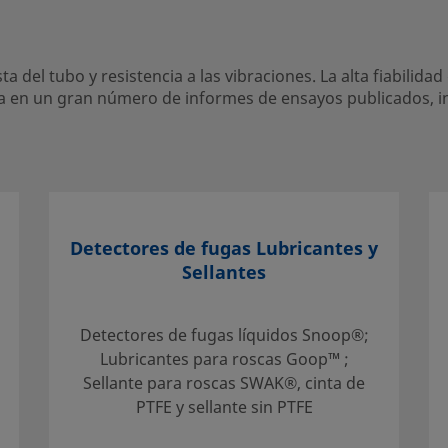
condiciones extremas.
a del tubo y resistencia a las vibraciones. La alta fiabilid
a en un gran número de informes de ensayos publicados, i
entro local autorizado
s servicios de apoyo
Detectores de fugas Lubricantes y
Sellantes
Detectores de fugas líquidos Snoop®;
Lubricantes para roscas Goop™ ;
mentación
Sellante para roscas SWAK®, cinta de
 Al
PTFE y sellante sin PTFE
seño global
emas. El