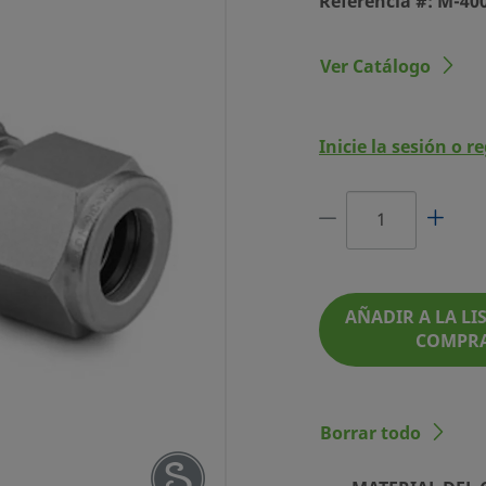
Referencia #: M-40
Ver Catálogo
Inicie la sesión o r
ALEACIÓN
 PULG. OD
ENCIA #: M-400-9
AÑADIR A LA LIS
COMPR
Borrar todo