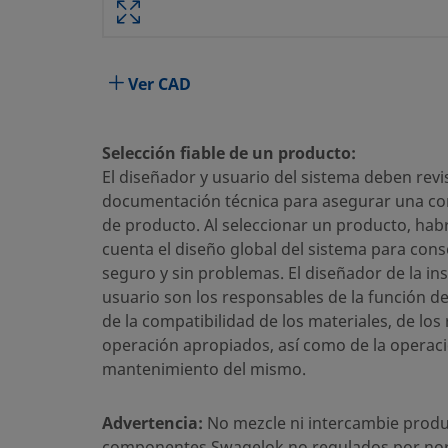
Taladrado pasante
No
Proceso de Limpieza
Limpieza y Embalaje estándar
Ver CAD
Tamaño conexión 1
1/4 pulg.
Selección fiable de un producto:
Tipo de conexión 1
Racor Swagelok®
El diseñador y usuario del sistema deben revis
Tamaño conexión 2
1/4 pulg.
documentación técnica para asegurar una cor
de producto. Al seleccionar un producto, hab
Tipo de conexión 2
Racor Swagelok®
cuenta el diseño global del sistema para cons
seguro y sin problemas. El diseñador de la ins
Limitador de Caudal
No
usuario son los responsables de la función d
eClass (4.1)
37070705
de la compatibilidad de los materiales, de los
operación apropiados, así como de la operaci
eClass (5.1.4)
37020501
mantenimiento del mismo.
eClass (6.0)
37020590
Advertencia:
No mezcle ni intercambie produ
eClass (6.1)
37020501
componentes Swagelok no regulados por no