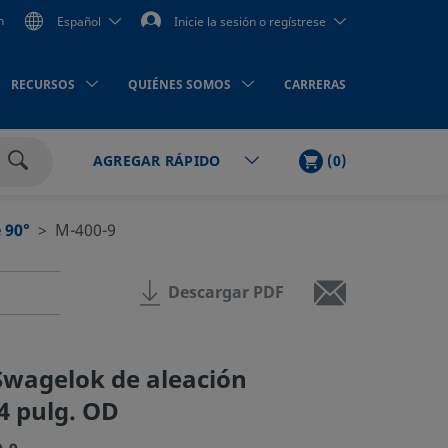
n
Español
Inicie la sesión o regístrese
RECURSOS
QUIÉNES SOMOS
CARRERAS
LISTA
PRODUCTOS
(
0
)
AGREGAR RÁPIDO
DE
Buscar
LA
COMPRA
 90°
M-400-9
Descargar PDF
Swagelok de aleación
/4 pulg. OD