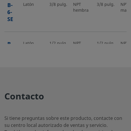
B-
Latón
3/8 pulg.
NPT
3/8 pulg.
NPT
hembra
mach
6-
SE
B-
Latón
1/2 pulg.
NPT
1/2 pulg.
NPT
hembra
mach
8-
SE
SS-
Acero
3/4 pulg.
NPT
3/4 pulg.
NPT
inoxidable
hembra
mach
12-
Contacto
316
SE
Si tiene preguntas sobre este producto, contacte con
SS-
Acero
1 pulg.
NPT
1 pulg.
NPT
su centro local autorizado de ventas y servicio.
inoxidable
hembra
mach
16-