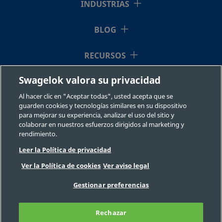
INDUSTRIAS
BLOG
SS-
Acero
3/8 pulg.
NPT
3/8 pulg.
NPT
inoxidable
hembra
mach
6-
RECURSOS
316
SE
Swagelok valora su privacidad
QUIÉNES SOMOS
Al hacer clic en "Aceptar todas", usted acepta que se
guarden cookies y tecnologías similares en su dispositivo
para mejorar su experiencia, analizar el uso del sitio y
colaborar en nuestros esfuerzos dirigidos al marketing y
rendimiento.
Leer la Política de privacidad
©2026 Swagelok Company. Todos los derechos reservados.
Ver la Política de cookies
Ver aviso legal
Selección fiable de un componente
Privacidad
Legal
Imprimir
Gestionar preferencias
Carreras
Contacte con nosotros
Preguntas Frecuentes
Mapa del sitio
Rechazar
Preferencias de cookies