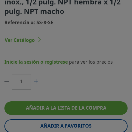
inox., 1/2 pulg. NPT hembra x 1/2
Tamaño conexión 2
1/2 pulg.
pulg. NPT macho
Tipo de conexión 2
NPT macho
Referencia #: SS-8-SE
Limitador de Caudal
No
eClass (4.1)
37020551
Ver Catálogo
eClass (5.1.4)
37020501
eClass (6.0)
37020501
Inicie la sesión o regístrese
para ver los precios
eClass (6.1)
37020501
eClass (10.1)
37020501
UNSPSC (4.03)
40142603
AÑADIR A LA LISTA DE LA COMPRA
UNSPSC (10.0)
40172807
UNSPSC (11.0501)
40142317
AÑADIR A FAVORITOS
UNSPSC (13.0601)
40172807