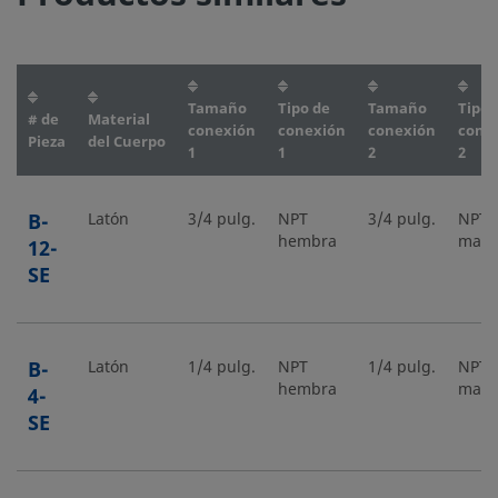
Tamaño
Tipo de
Tamaño
Tipo 
# de
Material
conexión
conexión
conexión
cone
Pieza
del Cuerpo
1
1
2
2
B-
Latón
3/4 pulg.
NPT
3/4 pulg.
NPT
hembra
mach
12-
SE
B-
Latón
1/4 pulg.
NPT
1/4 pulg.
NPT
hembra
mach
4-
SE