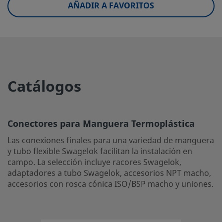
AÑADIR A FAVORITOS
UNSPSC (17.1001)
39120000
Conectores para Manguera Termoplástica
Las conexiones finales para una variedad de manguera y 
flexible Swagelok facilitan la instalación en campo. La sel
Catálogos
incluye racores Swagelok, adaptadores a tubo Swagelok, 
NPT macho, accesorios con rosca cónica ISO/BSP macho y
Inicie la sesión o regístrese
para ver los precios
Conectores para Manguera Termoplástica
Contacto
Las conexiones finales para una variedad de manguera
y tubo flexible Swagelok facilitan la instalación en
Si tiene preguntas sobre este producto, contacte con su 
campo. La selección incluye racores Swagelok,
adaptadores a tubo Swagelok, accesorios NPT macho,
local autorizado de ventas y servicio. También pueden in
accesorios con rosca cónica ISO/BSP macho y uniones.
sobre los servicios de apoyo para ayudarle a sacar el má
partido a su inversión.
Contacte con Nosotros