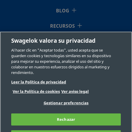
BLOG
SS-
Acero
1/2 pulg.
Racor
-
-
inoxidable
Swagelok®
TP8-
316
RECURSOS
SL8
Swagelok valora su privacidad
QUIÉNES SOMOS
Al hacer clic en "Aceptar todas", usted acepta que se
SS-
Acero al
1/2 pulg.
Adaptador
-
-
guarden cookies y tecnologías similares en su dispositivo
carbono
a tubo
TP8-
para mejorar su experiencia, analizar el uso del sitio y
Swagelok®
TA8
colaborar en nuestros esfuerzos dirigidos al marketing y
rendimiento.
Leer la Política de privacidad
©2026 Swagelok Company. Todos los derechos reservados.
S-
Acero al
1/2 pulg.
Adaptador
-
-
Ver la Política de cookies
Ver aviso legal
Selección fiable de un componente
carbono
a tubo
TP8-
Privacidad
Legal
Imprimir
Swagelok®
Gestionar preferencias
TA8
Carreras
Contacte con nosotros
Preguntas Frecuentes
Mapa del sitio
Rechazar
Preferencias de cookies
No venda ni comparta mi información