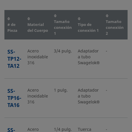
Tamaño
Tamaño
T
# de
Material
Tipo de
conexión
conexión
c
Pieza
del Cuerpo
conexión 1
1
2
2
SS-
Acero
3/4 pulg.
Adaptador
-
-
inoxidable
a tubo
TP12-
316
Swagelok®
TA12
SS-
Acero
1 pulg.
Adaptador
-
-
inoxidable
a tubo
TP16-
316
Swagelok®
TA16
SS-
Acero
1/4 pulg.
Tuerca
-
-