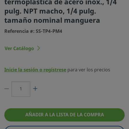
termoplástica de acero inox., 1/4
pulg. NPT macho, 1/4 pulg.
Tamaño de la Manguera
1/4 pulg.
tamaño nominal manguera
eClass (4.1)
37110306
Referencia #: SS-TP4-PM4
eClass (5.1.4)
37110390
eClass (6.0)
37119200
Ver Catálogo
eClass (6.1)
37119200
eClass (10.1)
37119200
Inicie la sesión o regístrese
para ver los precios
UNSPSC (4.03)
27121707
UNSPSC (10.0)
40141734
UNSPSC (11.0501)
40141734
AÑADIR A LA LISTA DE LA COMPRA
UNSPSC (13.0601)
40141734
UNSPSC (15.1)
40141734