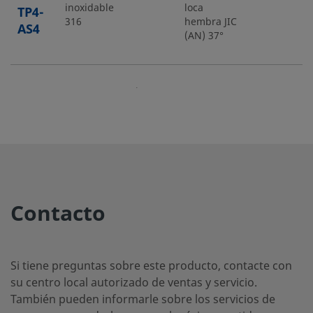
inoxidable
loca
TP4-
316
hembra JIC
AS4
(AN) 37°
SS-
Acero
1/4 pulg.
Racor
-
-
inoxidable
Swagelok®
TP4-
316
SL4
SS-
Acero
1/4 pulg.
Adaptador
-
-
inoxidable
a tubo
TP4-
Contacto
316
Swagelok®
TA4
Si tiene preguntas sobre este producto, contacte con
SS-
Acero
6 mm
Adaptador
-
-
su centro local autorizado de ventas y servicio.
inoxidable
a tubo
TP4-
También pueden informarle sobre los servicios de
316
Swagelok®