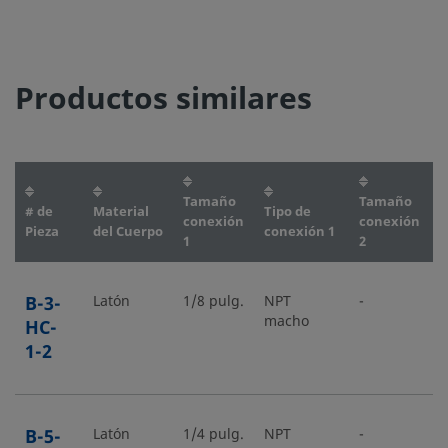
Productos similares
Tamaño
Tamaño
T
# de
Material
Tipo de
conexión
conexión
c
Pieza
del Cuerpo
conexión 1
1
2
2
B-3-
Latón
1/8 pulg.
NPT
-
-
macho
HC-
1-2
B-5-
Latón
1/4 pulg.
NPT
-
-