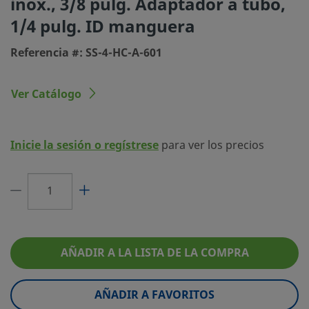
inox., 3/8 pulg. Adaptador a tubo,
1/4 pulg. ID manguera
Tamaño de la Manguera
1/4 pulg.
Referencia #: SS-4-HC-A-601
Máxima Temperatura, °F (°C)
450 (232)
Mínima Temperatura, °F (°C)
-65 (-53)
Ver Catálogo
eClass (4.1)
37110504
eClass (5.1.4)
37110390
Inicie la sesión o regístrese
para ver los precios
eClass (6.0)
37119200
eClass (6.1)
37119200
eClass (10.1)
37119200
UNSPSC (4.03)
27121707
AÑADIR A LA LISTA DE LA COMPRA
UNSPSC (10.0)
40141734
AÑADIR A FAVORITOS
UNSPSC (11.0501)
40141734