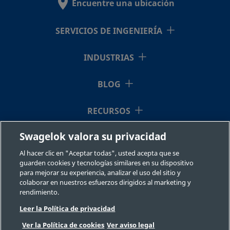
Encuentre una ubicación
SS-
Acero
1 pulg.
NPT
-
-
inoxidable
macho
16-
SERVICIOS DE INGENIERÍA
316
HC-
1-16
INDUSTRIAS
BLOG
SS-
Acero
1 pulg.
Adaptador
-
-
inoxidable
a tubo
16-
RECURSOS
316
Swagelok®
HC-
A-
Swagelok valora su privacidad
QUIÉNES SOMOS
1611
Al hacer clic en "Aceptar todas", usted acepta que se
guarden cookies y tecnologías similares en su dispositivo
para mejorar su experiencia, analizar el uso del sitio y
colaborar en nuestros esfuerzos dirigidos al marketing y
SS-2-
Acero
1/8 pulg.
NPT
-
-
rendimiento.
inoxidable
macho
HC-
Leer la Política de privacidad
316
1-2
©2026 Swagelok Company. Todos los derechos reservados.
Ver la Política de cookies
Ver aviso legal