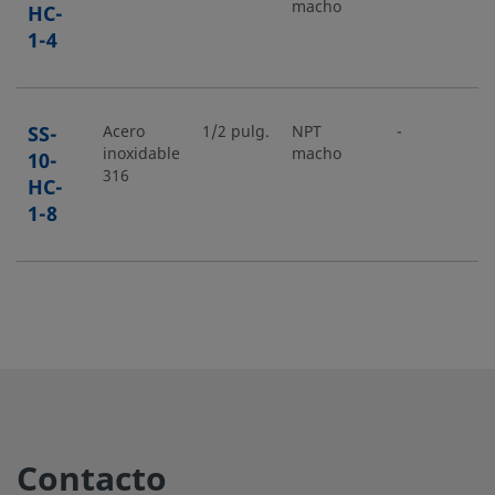
macho
HC-
1-4
SS-
Acero
1/2 pulg.
NPT
-
-
inoxidable
macho
10-
316
HC-
1-8
SS-
Acero
3/4 pulg.
NPT
-
-
inoxidable
macho
12-
316
HC-
1-12
Contacto
SS-
Acero
1/2 pulg.
NPT
-
-