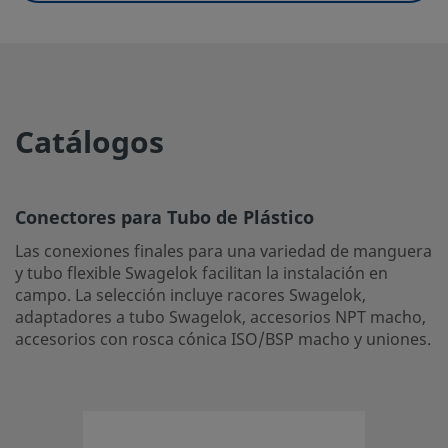
UNSPSC (13.0601)
40141734
UNSPSC (15.1)
40141734
UNSPSC (17.1001)
39120000
Catálogos
Conectores para Tubo de Plástico
Las conexiones finales para una variedad de manguera y 
Conectores para Tubo de Plástico
flexible Swagelok facilitan la instalación en campo. La sel
incluye racores Swagelok, adaptadores a tubo Swagelok, 
Las conexiones finales para una variedad de manguera
NPT macho, accesorios con rosca cónica ISO/BSP macho y
y tubo flexible Swagelok facilitan la instalación en
campo. La selección incluye racores Swagelok,
Inicie la sesión o regístrese
para ver los precios
adaptadores a tubo Swagelok, accesorios NPT macho,
accesorios con rosca cónica ISO/BSP macho y uniones.
Contacto
Si tiene preguntas sobre este producto, contacte con su 
local autorizado de ventas y servicio. También pueden in