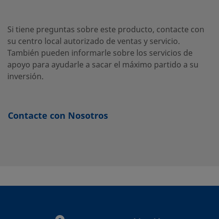
inoxidable
macho
12-
316
HC-
1-8
Si tiene preguntas sobre este producto, contacte con
su centro local autorizado de ventas y servicio.
También pueden informarle sobre los servicios de
apoyo para ayudarle a sacar el máximo partido a su
SS-
Acero
3/4 pulg.
Adaptador
-
-
inversión.
inoxidable
a tubo
12-
316
Swagelok®
HC-
A-
Contacte con Nosotros
1211
SS-
Acero
3/4 pulg.
NPT
-
-
inoxidable
macho
16-
316
HC-
1-12