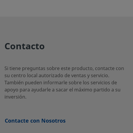
2507-
Inoxidable
813-1
Súper
Dúplex
6MO-
6-Moly
1/2 pulg.
-
-
-
Contacto
813-1
Si tiene preguntas sobre este producto, contacte con
825-
Aleación
1/4 pulg.
-
-
-
su centro local autorizado de ventas y servicio.
825
403-1
También pueden informarle sobre los servicios de
apoyo para ayudarle a sacar el máximo partido a su
inversión.
B-
Latón
1/8 pulg.
-
-
-
203-1
Contacte con Nosotros