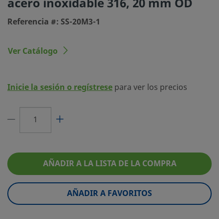
acero inoxidable 316, 20 mm OD
eClass (4.1)
37020718
Referencia #: SS-20M3-1
eClass (5.1.4)
37020590
eClass (6.0)
21022110
Ver Catálogo
eClass (6.1)
37020590
eClass (10.1)
37020590
Inicie la sesión o regístrese
para ver los precios
UNSPSC (4.03)
27121703
UNSPSC (10.0)
31181503
UNSPSC (11.0501)
31181503
UNSPSC (13.0601)
31401700
AÑADIR A LA LISTA DE LA COMPRA
UNSPSC (15.1)
31401700
AÑADIR A FAVORITOS
UNSPSC (17.1001)
31163102