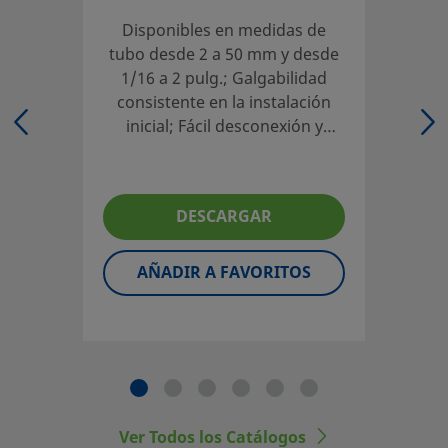
técnica para asegurar una correcta selección de producto.
seleccionar un producto, habrá que tener en cuenta el di
Disponibles en medidas de
global del sistema para conseguir un servicio seguro y sin
tubo desde 2 a 50 mm y desde
problemas. El diseñador de la instalación y el usuario son 
1/16 a 2 pulg.; Galgabilidad
responsables de la función del componente, de la compati
consistente en la instalación
los materiales, de los rangos de operación apropiados, a
inicial; Fácil desconexión y
la operación y mantenimiento del mismo.
reutilización; Gran variedad de
materiales y configuraciones
No mezcle ni intercambie productos o componentes Swa
DESCARGAR
regulados por normativas de diseño industrial, incluyendo
conexiones finales de los racores Swagelok, con los de ot
AÑADIR A FAVORITOS
fabricantes.
©
2026
Swagelok Company.
Todos los derechos reserva
Ver Todos los Catálogos