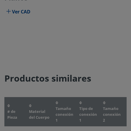
Ver CAD
Productos similares
Tamaño
Tipo de
Tamaño
Ti
# de
Material
conexión
conexión
conexión
c
Pieza
del Cuerpo
1
1
2
2