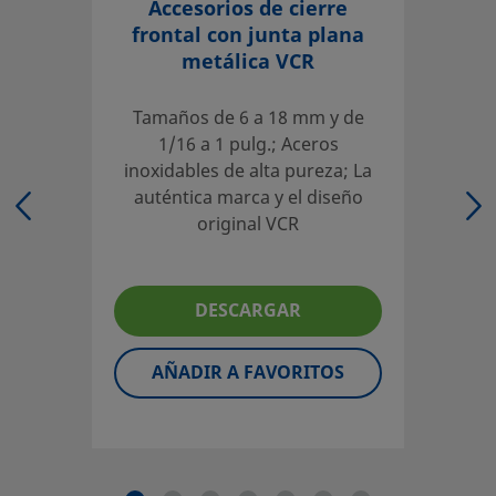
Accesorios de cierre
Inicie la sesión o regístrese
para ver los precios
frontal con junta plana
metálica VCR
Contacto
Tamaños de 6 a 18 mm y de
Si tiene preguntas sobre este producto, contacte con su 
1/16 a 1 pulg.; Aceros
local autorizado de ventas y servicio. También pueden in
inoxidables de alta pureza; La
sobre los servicios de apoyo para ayudarle a sacar el má
auténtica marca y el diseño
partido a su inversión.
original VCR
Contacte con Nosotros
DESCARGAR
El diseñador y usuario del sistema deben revisar la docu
técnica para asegurar una correcta selección de producto.
AÑADIR A FAVORITOS
seleccionar un producto, habrá que tener en cuenta el di
global del sistema para conseguir un servicio seguro y sin
problemas. El diseñador de la instalación y el usuario son 
responsables de la función del componente, de la compati