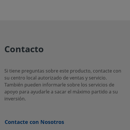
alto
caudal
6LV-4-
Acero
1/4 pulg.
Manguito
3/8 pulg.
inox. 316L
para
HVCR-
VAR
accesorio
Contacto
3-.60SRP
de cierre
frontal
con junta
plana
Si tiene preguntas sobre este producto, contacte con
metálica
su centro local autorizado de ventas y servicio.
VCR® de
También pueden informarle sobre los servicios de
alto
caudal
apoyo para ayudarle a sacar el máximo partido a su
inversión.
6LV-4-
Acero
1/4 pulg.
Manguito
3/8 pulg.
inox. 316L
para
HVCR-3-
Contacte con Nosotros
VAR
accesorio
1.19SR