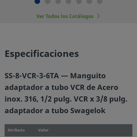
los materiales, de los rangos de operación apropiados, a
la operación y mantenimiento del mismo.
Ver Todos los Catálogos
No mezcle ni intercambie productos o componentes Swa
regulados por normativas de diseño industrial, incluyendo
conexiones finales de los racores Swagelok, con los de ot
fabricantes.
Especificaciones
SS-8-VCR-3-6TA — Manguito
©
2026
Swagelok Company.
Todos los derechos reserva
adaptador a tubo VCR de Acero
inox. 316, 1/2 pulg. VCR x 3/8 pulg.
adaptador a tubo Swagelok
Atributo
Valor