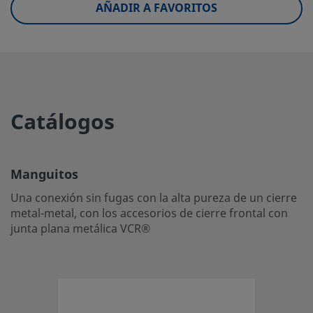
AÑADIR A FAVORITOS
eClass (10.1)
37029290
UNSPSC (4.03)
31163000
UNSPSC (10.0)
40142613
UNSPSC
40142612
(11.0501)
Catálogos
UNSPSC
40183109
(13.0601)
Manguitos
UNSPSC (15.1)
40183109
Una conexión sin fugas con la alta pureza de un cierre
UNSPSC
40183107
metal-metal, con los accesorios de cierre frontal con
(17.1001)
junta plana metálica VCR®
Manguitos
Una conexión sin fugas con la alta pureza de un cierre me
con los accesorios de cierre frontal con junta plana metá