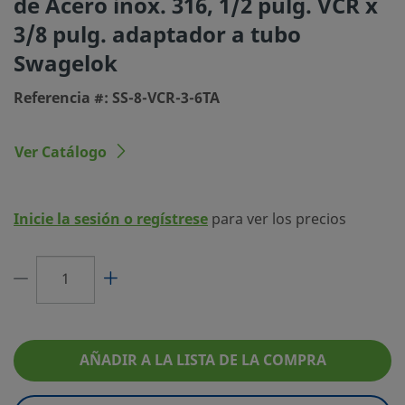
de Acero inox. 316, 1/2 pulg. VCR x
conexión 1
3/8 pulg. adaptador a tubo
Tipo de
Manguito para accesorio de cierre frontal co
Swagelok
conexión 1
plana metálica VCR®
Referencia #: SS-8-VCR-3-6TA
Tamaño
3/8 pulg.
conexión 2
Ver Catálogo
Tipo de
Adaptador a tubo Swagelok®
conexión 2
Limitador de
No
Inicie la sesión o regístrese
para ver los precios
Caudal
eClass (4.1)
37020713
eClass (5.1.4)
37920191
eClass (6.0)
22569200
AÑADIR A LA LISTA DE LA COMPRA
eClass (6.1)
37029290