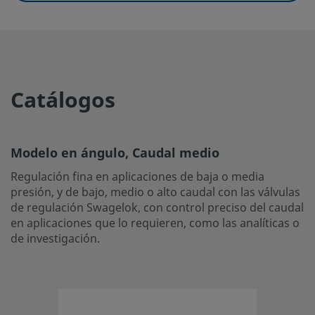
eClass (10.1)
37010203
UNSPSC (4.03)
40141602
UNSPSC (10.0)
40141600
Catálogos
UNSPSC (11.0501)
40141609
UNSPSC (13.0601)
40141600
Modelo en ángulo, Caudal medio
UNSPSC (15.1)
40141600
Regulación fina en aplicaciones de baja o media
UNSPSC (17.1001)
40183103
presión, y de bajo, medio o alto caudal con las válvulas
de regulación Swagelok, con control preciso del caudal
en aplicaciones que lo requieren, como las analíticas o
Modelo en ángulo, Caudal medio
de investigación.
Regulación fina en aplicaciones de baja o media presión, y
medio o alto caudal con las válvulas de regulación Swagel
control preciso del caudal en aplicaciones que lo requier
las analíticas o de investigación.