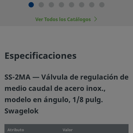
los materiales, de los rangos de operación apropiados, a
la operación y mantenimiento del mismo.
Ver Todos los Catálogos
No mezcle ni intercambie productos o componentes Swa
regulados por normativas de diseño industrial, incluyendo
conexiones finales de los racores Swagelok, con los de ot
fabricantes.
Especificaciones
SS-2MA — Válvula de regulación de
©
2026
Swagelok Company.
Todos los derechos reserva
medio caudal de acero inox.,
modelo en ángulo, 1/8 pulg.
Swagelok
Atributo
Valor