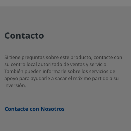
SS-
Acero
1/4 pulg.
NPT
1/4 pul
inoxidable
macho
4MA2
Contacto
316
Si tiene preguntas sobre este producto, contacte con
SS-
Acero
1/4 pulg.
Racor
1/4 pul
inoxidable
Swagelok®
su centro local autorizado de ventas y servicio.
4MA-
316
También pueden informarle sobre los servicios de
MH
apoyo para ayudarle a sacar el máximo partido a su
inversión.
SS-
Acero
6 mm
Racor
6 mm
inoxidable
Swagelok®
6MA-
Contacte con Nosotros
316
MM