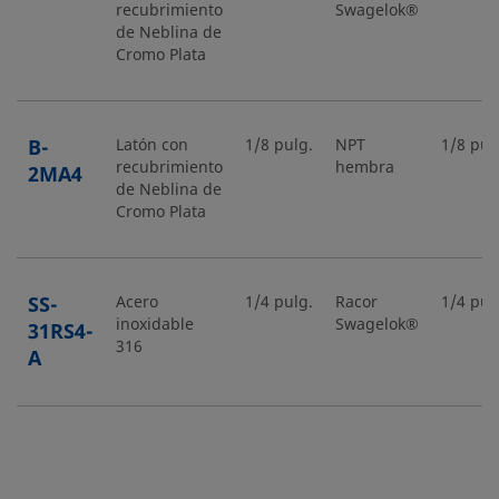
recubrimiento
Swagelok®
de Neblina de
Cromo Plata
B-
Latón con
1/8 pulg.
NPT
1/8 pul
recubrimiento
hembra
2MA4
de Neblina de
Cromo Plata
SS-
Acero
1/4 pulg.
Racor
1/4 pul
inoxidable
Swagelok®
31RS4-
316
A
SS-
Acero
1/4 pulg.
Racor
1/4 pul
inoxidable
Swagelok®
4MA
316