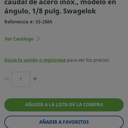
caudal de acero inox., modelo en
ángulo, 1/8 pulg. Swagelok
Tamaño conexión 2
1/8 pulg.
Referencia #: SS-2MA
Tipo de conexión 2
Racor Swagelok®
Cv Máximo
0.03
Ver Catálogo
Configuración de Caudal
Modelo en ángulo (2 vías)
Tipo de mando
Moleteada
Inicie la sesión o regístrese
para ver los precios
Máxima Temperatura, °F (°C)
400 (204)
Mínima Temperatura, °F (°C)
-10 (-23)
eClass (4.1)
37010203
eClass (5.1.4)
37010203
AÑADIR A LA LISTA DE LA COMPRA
eClass (6.0)
37010203
AÑADIR A FAVORITOS
eClass (6.1)
37010203