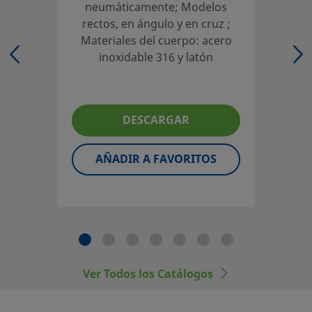
neumáticamente; Modelos
UNSPSC (15.1)
40141638
rectos, en ángulo y en cruz ;
UNSPSC (17.1001)
40183103
Materiales del cuerpo: acero
inoxidable 316 y latón
Modelo Recto, Actuación Manual
Actuación rápida y fácil con la válvula de palanca.
DESCARGAR
Inicie la sesión o regístrese
para ver los precios
Contacto
AÑADIR A FAVORITOS
Si tiene preguntas sobre este producto, contacte con su 
local autorizado de ventas y servicio. También pueden in
sobre los servicios de apoyo para ayudarle a sacar el má
partido a su inversión.
Contacte con Nosotros
Ver Todos los Catálogos