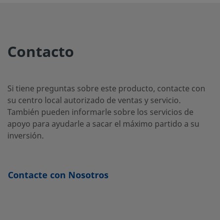
SS-1GF4
Acero
1/4 pulg.
NPT
1/4 pulg
inoxidable
hembra
316
Contacto
SS-1GS6
Acero
3/8 pulg.
Racor
3/8 pulg
inoxidable
Swagelok®
Si tiene preguntas sobre este producto, contacte con
316
su centro local autorizado de ventas y servicio.
También pueden informarle sobre los servicios de
apoyo para ayudarle a sacar el máximo partido a su
SS-
Acero
6 mm
Racor
6 mm
inversión.
inoxidable
Swagelok®
1GS6MM
316
Contacte con Nosotros
SS-1GS8
Acero
1/2 pulg.
Racor
1/2 pulg
inoxidable
Swagelok®
316