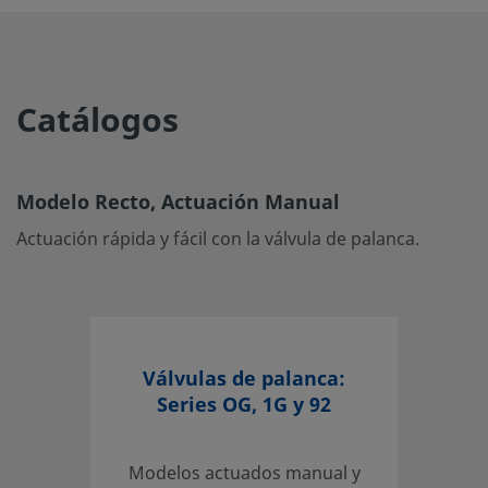
Material del obturador
PTFE
Tipo de vástago
Asiento blando de PTF
Catálogos
eClass (4.1)
37010201
eClass (5.1.4)
37010201
eClass (6.0)
37010203
Modelo Recto, Actuación Manual
Actuación rápida y fácil con la válvula de palanca.
eClass (6.1)
37010203
eClass (10.1)
37010203
UNSPSC (4.03)
40141602
UNSPSC (10.0)
40141638
Válvulas de palanca:
Series OG, 1G y 92
UNSPSC (11.0501)
40141638
UNSPSC (13.0601)
40141638
Modelos actuados manual y