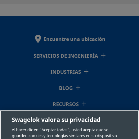
SS-OGS2
Acero
1/8 pulg.
Racor
1/8 pulg
inoxidable
Swagelok®
316
Encuentre una ubicación
SERVICIOS DE INGENIERÍA
INDUSTRIAS
BLOG
RECURSOS
Swagelok valora su privacidad
QUIÉNES SOMOS
Al hacer clic en "Aceptar todas", usted acepta que se
guarden cookies y tecnologías similares en su dispositivo