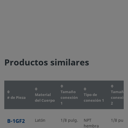
Productos similares
Tamaño
Tamaño
Material
Tipo de
# de Pieza
conexión
conexió
del Cuerpo
conexión 1
1
2
B-1GF2
Latón
1/8 pulg.
NPT
1/8 pulg
hembra