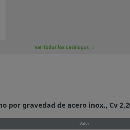
 sistema para
r de la
ón del componente,
operación
el mismo.
ponentes
Ver Todos los Catálogos
l, incluyendo las
ros fabricantes.
dos.
no por gravedad de acero inox., Cv 2,
Valor