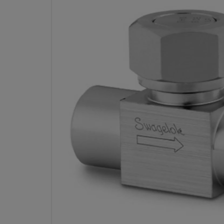
VÁLVULA ANTIRRETORNO POR
ACERO INOX., CV 2,20, 1/2 PU
Especificaciones
Atributo
Valor