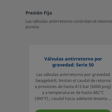
Presión Fija
Presión Fija
Las válvulas antirretorno controlan el retorno del caudal
presiones de disparo en aplicaciones de servicio general y
Las válvulas antirretorno controlan el retorn
pureza.
Inicie la sesión o regístrese
para ver los precios
Contacto
Si tiene preguntas sobre este producto, contacte con su c
Válvulas antirretorno por
ventas y servicio. También pueden informarle sobre los s
gravedad: Serie 50
a sacar el máximo partido a su inversión.
Las válvulas antirretorno por gravedad
Contacte con Nosotros
Swagelok®, limitan el caudal de retorno
a presiones de hasta 413 bar (6000 psig)
y a temperaturas de hasta 482°C
Selección fiable de un producto:
(900°F).; caudal hacia adelante levanta el
El diseñador y usuario del sistema deben revisar la docu
obturador y abre la válvula. El caudal
para asegurar una correcta selección de producto. Al sel
invertido asienta el obturador contra el