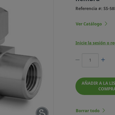
Referencia #: SS-58
Ver Catálogo
Inicie la sesión o r
 GRAVEDAD DE
LG. NPT HEMBRA
REFERENCIA #: SS-58F8
AÑADIR A LA LIS
COMPR
Borrar todo