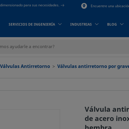
to dimensionado para sus necesidades.
Encuentre una ubicació
SERVICIOS DE INGENIERÍA
INDUSTRIAS
BLOG
Válvulas Antirretorno
Válvulas antirretorno por grave
Válvula anti
de acero inox
hembra