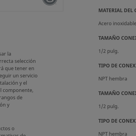
xidable 316
MATERIAL DEL
y Embalaje estándar (SC-10)
Acero inoxidabl
TAMAÑO CONE
ra
1/2 pulg.
ar la
recta selección
TIPO DE CONEX
ra
rá que tener en
eguir un servicio
NPT hembra
talación y el
el componente,
 37°C / 4600 PSIG @ 100°F
TAMAÑO CONE
 rangos de
ón y
1/2 pulg.
a opcional
TIPO DE CONEX
ctos o
NPT hembra
rmativas de