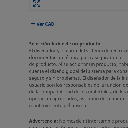
Material del Cuerpo
Acero ino
Proceso de Limpieza
Limpieza 
Ver CAD
Tamaño conexión 1
1/2 pulg.
Tipo de conexión 1
NPT hemb
Selección fiable de un producto:
El diseñador y usuario del sistema deben revis
Tamaño conexión 2
1/2 pulg.
documentación técnica para asegurar una cor
Tipo de conexión 2
NPT hemb
de producto. Al seleccionar un producto, hab
cuenta el diseño global del sistema para cons
Cv Máximo
2.2
seguro y sin problemas. El diseñador de la ins
usuario son los responsables de la función d
Rango de presión a temperatura ambiente
316 BAR @
de la compatibilidad de los materiales, de los
Acabado superficial
Estándar
operación apropiados, así como de la operaci
mantenimiento del mismo.
Pruebas
Sin prueb
eClass (4.1)
37010801
Advertencia:
No mezcle ni intercambie produ
componentes Swagelok no regulados por no