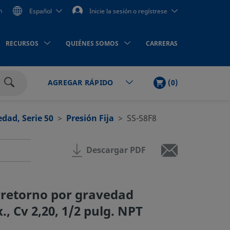
n
Español
Inicie la sesión o regístrese
RECURSOS
QUIÉNES SOMOS
CARRERAS
LISTA
PRODUCTOS
(
0
)
AGREGAR RÁPIDO
DE
Buscar
LA
COMPRA
dad, Serie 50
Presión Fija
SS-58F8
Descargar PDF
rretorno por gravedad
., Cv 2,20, 1/2 pulg. NPT