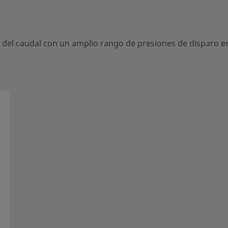
 con un amplio rango de
 de alta pureza.
o del caudal con un amplio rango de presiones de disparo en 
entro local autorizado de
ervicios de apoyo para ayudarle
mentación técnica
eccionar un