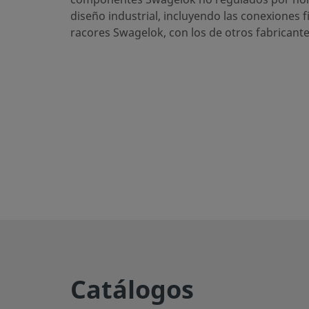
eClass (5.1.4)
27300400
diseño industrial, incluyendo las conexiones f
racores Swagelok, con los de otros fabricante
eClass (6.0)
27292001
eClass (6.1)
27292001
eClass (10.1)
27292001
UNSPSC (4.03)
40141622
UNSPSC (10.0)
40141634
UNSPSC (11.0501)
40141634
UNSPSC (13.0601)
40141634
UNSPSC (15.1)
40141659
UNSPSC (17.1001)
40183101
Catálogos
Exportar CSV