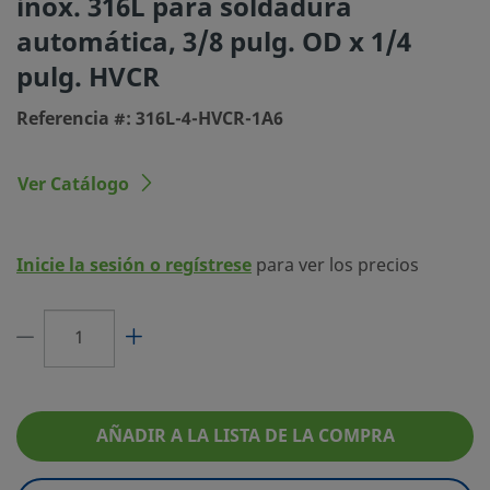
inox. 316L para soldadura
conexión 1
automática, 3/8 pulg. OD x 1/4
Tipo de
Accesorio de cierre frontal con junta plana m
pulg. HVCR
conexión 1
VCR® de alto caudal
Referencia #: 316L-4-HVCR-1A6
Tamaño
3/8 pulg.
conexión 2
Ver Catálogo
Tipo de
Soldadura automática de tubo
conexión 2
Limitador de
No
Inicie la sesión o regístrese
para ver los precios
Caudal
eClass (4.1)
37020713
eClass (5.1.4)
37020590
eClass (6.0)
37020500
AÑADIR A LA LISTA DE LA COMPRA
eClass (6.1)
37020590