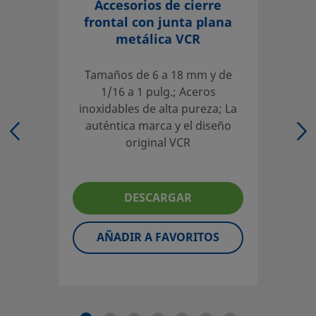
Accesorios de cierre
Inicie la sesión o regístrese
para ver los precios
frontal con junta plana
metálica VCR
Contacto
Tamaños de 6 a 18 mm y de
Si tiene preguntas sobre este producto, contacte con su 
1/16 a 1 pulg.; Aceros
local autorizado de ventas y servicio. También pueden in
inoxidables de alta pureza; La
sobre los servicios de apoyo para ayudarle a sacar el má
auténtica marca y el diseño
partido a su inversión.
original VCR
Contacte con Nosotros
DESCARGAR
El diseñador y usuario del sistema deben revisar la docu
técnica para asegurar una correcta selección de producto.
AÑADIR A FAVORITOS
seleccionar un producto, habrá que tener en cuenta el di
global del sistema para conseguir un servicio seguro y sin
problemas. El diseñador de la instalación y el usuario son 
responsables de la función del componente, de la compati