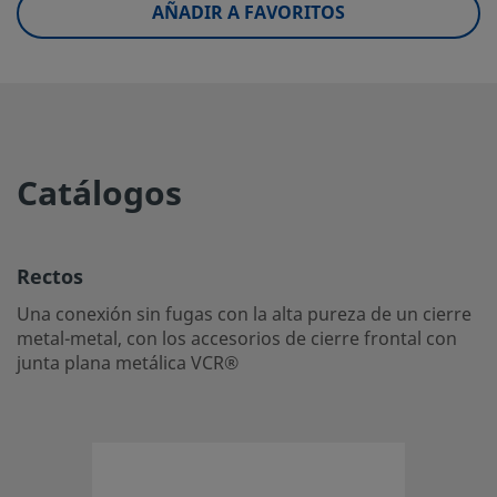
AÑADIR A FAVORITOS
eClass (10.1)
37020590
UNSPSC (4.03)
31163100
UNSPSC (10.0)
40142613
UNSPSC
40142613
(11.0501)
Catálogos
UNSPSC
40183107
(13.0601)
Rectos
UNSPSC (15.1)
40183107
Una conexión sin fugas con la alta pureza de un cierre
UNSPSC
40183107
metal-metal, con los accesorios de cierre frontal con
(17.1001)
junta plana metálica VCR®
Rectos
Una conexión sin fugas con la alta pureza de un cierre me
con los accesorios de cierre frontal con junta plana metá