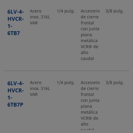
6LV-4-
Acero
1/4 pulg.
Accesorio
3/8 pulg.
S
inox. 316L
de cierre
d
HVCR-
VAR
frontal
t
1-
con junta
6TB7
plana
metálica
VCR® de
alto
caudal
6LV-4-
Acero
1/4 pulg.
Accesorio
3/8 pulg.
S
inox. 316L
de cierre
d
HVCR-
VAR
frontal
t
1-
con junta
6TB7P
plana
metálica
VCR® de
alto
caudal