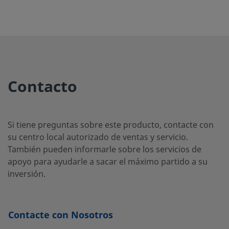
SS-12-
Acero
3/4 pulg.
Accesorio
3/4 pulg.
N
inoxidable
de cierre
m
VCR-
316
frontal
1-12
con junta
plana
Contacto
metálica
VCR®
Si tiene preguntas sobre este producto, contacte con
su centro local autorizado de ventas y servicio.
SS-16-
Acero
1 pulg.
Accesorio
1 pulg.
N
También pueden informarle sobre los servicios de
inoxidable
de cierre
m
VCR-
316
frontal
apoyo para ayudarle a sacar el máximo partido a su
1-16
con junta
inversión.
plana
metálica
VCR®
Contacte con Nosotros