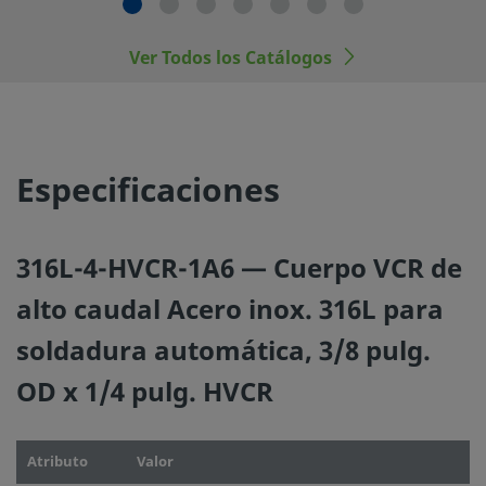
los materiales, de los rangos de operación apropiados, a
la operación y mantenimiento del mismo.
Ver Todos los Catálogos
No mezcle ni intercambie productos o componentes Swa
regulados por normativas de diseño industrial, incluyendo
conexiones finales de los racores Swagelok, con los de ot
fabricantes.
Especificaciones
316L-4-HVCR-1A6 — Cuerpo VCR de
©
2026
Swagelok Company.
Todos los derechos reserva
alto caudal Acero inox. 316L para
soldadura automática, 3/8 pulg.
OD x 1/4 pulg. HVCR
Atributo
Valor