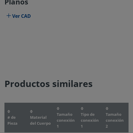
Planos
Ver CAD
Productos similares
Tamaño
Tipo de
Tamaño
# de
Material
T
conexión
conexión
conexión
Pieza
del Cuerpo
c
1
1
2