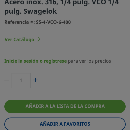
Acero inox. 316, 1/4 pulg. VCO 1/4
pulg. Swagelok
Tamaño conexión 2
1/4 pulg.
Referencia #: SS-4-VCO-6-400
Tipo de conexión 2
Racor Swagelok®
Limitador de Caudal
No
Ver Catálogo
Lubricante
Dow Corning 111
eClass (4.1)
37020713
Inicie la sesión o regístrese
para ver los precios
eClass (5.1.4)
37020590
eClass (6.0)
37020500
eClass (6.1)
37020590
eClass (10.1)
37020590
AÑADIR A LA LISTA DE LA COMPRA
UNSPSC (4.03)
31163100
AÑADIR A FAVORITOS
UNSPSC (10.0)
40142613