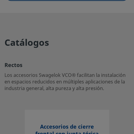
UNSPSC (11.0501)
40142613
UNSPSC (13.0601)
40183107
UNSPSC (15.1)
40183107
Catálogos
UNSPSC (17.1001)
40183110
Rectos
Rectos
Los accesorios Swagelok VCO® facilitan la instalación en 
Los accesorios Swagelok VCO® facilitan la instalación
reducidos en múltiples aplicaciones de la industria general
en espacios reducidos en múltiples aplicaciones de la
pureza y alta presión.
industria general, alta pureza y alta presión.
Inicie la sesión o regístrese
para ver los precios
Contacto
Accesorios de cierre
Si tiene preguntas sobre este producto, contacte con su 