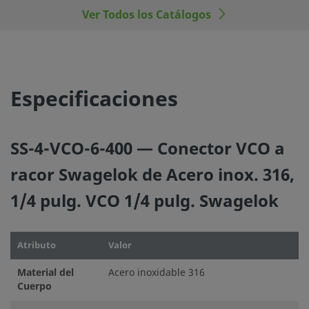
fabricantes.
Ver Todos los Catálogos
©
2026
Swagelok Company.
Todos los derechos reserva
Especificaciones
SS-4-VCO-6-400 — Conector VCO a
racor Swagelok de Acero inox. 316,
1/4 pulg. VCO 1/4 pulg. Swagelok
Atributo
Valor
Material del
Acero inoxidable 316
Cuerpo