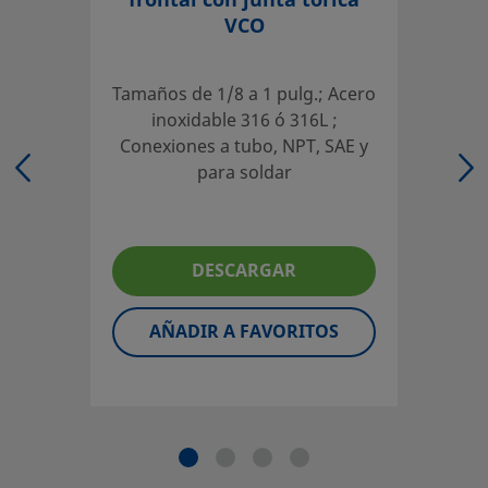
frontal con junta tórica
local autorizado de ventas y servicio. También pueden in
VCO
sobre los servicios de apoyo para ayudarle a sacar el má
partido a su inversión.
Tamaños de 1/8 a 1 pulg.; Acero
Contacte con Nosotros
inoxidable 316 ó 316L ;
Conexiones a tubo, NPT, SAE y
para soldar
El diseñador y usuario del sistema deben revisar la docu
técnica para asegurar una correcta selección de producto.
seleccionar un producto, habrá que tener en cuenta el di
global del sistema para conseguir un servicio seguro y sin
DESCARGAR
problemas. El diseñador de la instalación y el usuario son 
responsables de la función del componente, de la compati
AÑADIR A FAVORITOS
los materiales, de los rangos de operación apropiados, a
la operación y mantenimiento del mismo.
No mezcle ni intercambie productos o componentes Swa
regulados por normativas de diseño industrial, incluyendo
conexiones finales de los racores Swagelok, con los de ot