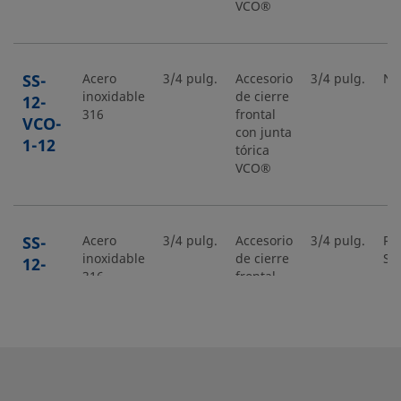
VCO®
SS-
Acero
3/4 pulg.
Accesorio
3/4 pulg.
NP
inoxidable
de cierre
12-
316
frontal
VCO-
con junta
1-12
tórica
VCO®
SS-
Acero
3/4 pulg.
Accesorio
3/4 pulg.
Ra
inoxidable
de cierre
Sw
12-
316
frontal
VCO-
con junta
6-
tórica
1210
VCO®