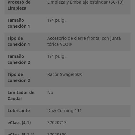
Proceso de
Limpieza y Embalaje estándar (SC-10)
Limpieza
Tamaño
1/4 pulg.
conexión 1
Tipo de
Accesorio de cierre frontal con junta
conexión 1
tórica VCO®
Tamaño
1/4 pulg.
conexión 2
Tipo de
Racor Swagelok®
conexión 2
Limitador de
No
Caudal
Lubricante
Dow Corning 111
eClass (4.1)
37020713
eClass (5.1.4)
37020590