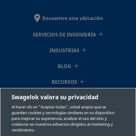
VCO®
Encuentre una ubicación
SS-4-
Acero
1/4 pulg.
Accesorio
1/8 pulg.
NP
SERVICIOS DE INGENIERÍA
inoxidable
de cierre
VCO-
316
frontal
1-2
con junta
INDUSTRIAS
tórica
VCO®
BLOG
RECURSOS
SS-4-
Acero
1/4 pulg.
Accesorio
1/4 pulg.
NP
inoxidable
de cierre
VCO-
Swagelok valora su privacidad
316
frontal
QUIÉNES SOMOS
1-4
con junta
Al hacer clic en "Aceptar todas", usted acepta que se
tórica
guarden cookies y tecnologías similares en su dispositivo
VCO®
para mejorar su experiencia, analizar el uso del sitio y
colaborar en nuestros esfuerzos dirigidos al marketing y
rendimiento.