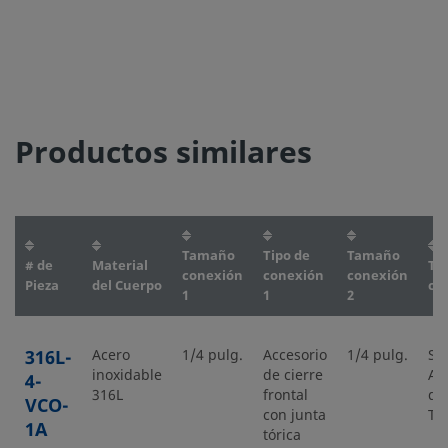
Productos similares
Tamaño
Tipo de
Tamaño
# de
Material
Ti
conexión
conexión
conexión
Pieza
del Cuerpo
co
1
1
2
316L-
Acero
1/4 pulg.
Accesorio
1/4 pulg.
So
inoxidable
de cierre
Au
4-
316L
frontal
de
VCO-
con junta
To
1A
tórica