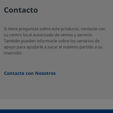
SS-
Acero
1 pulg.
Accesorio
1 pulg.
So
inoxidable
de cierre
de
16-
Contacto
316
frontal
po
VCO-
con junta
en
1
tórica
VCO®
Si tiene preguntas sobre este producto, contacte con
su centro local autorizado de ventas y servicio.
También pueden informarle sobre los servicios de
SS-
Acero
1 pulg.
Accesorio
1 pulg.
NP
apoyo para ayudarle a sacar el máximo partido a su
inoxidable
de cierre
16-
inversión.
316
frontal
VCO-
con junta
1-16
tórica
VCO®
Contacte con Nosotros
SS-4-
Acero
1/4 pulg.
Accesorio
1/4 pulg.
So
inoxidable
de cierre
de
VCO-
316
frontal
po
1
con junta
en
tórica