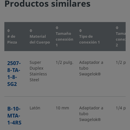
Productos similares
Tamaño
Tamañ
# de
Material
Tipo de
conexión
conexi
Pieza
del Cuerpo
conexión 1
1
2
2507-
Super
1/2 pulg.
Adaptador a
1/2 pul
Duplex
tubo
8-TA-
Stainless
Swagelok®
1-8-
Steel
SG2
B-10-
Latón
10 mm
Adaptador a
1/4 pul
tubo
MTA-
Swagelok®
1-4RS