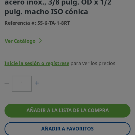
acero inox., 3/8 pulg. OD x 1/2
pulg. macho ISO cónica
Tipo de conexión 1
Adaptador a tubo Swagelok®
Referencia #: SS-6-TA-1-8RT
Tamaño conexión 2
1/2 pulg.
Tipo de conexión 2
Rosca Macho ISO Cónica
Ver Catálogo
Limitador de Caudal
No
eClass (4.1)
37020711
Inicie la sesión o regístrese
para ver los precios
eClass (5.1.4)
37020590
eClass (6.0)
37020590
eClass (6.1)
37020590
eClass (10.1)
37020590
AÑADIR A LA LISTA DE LA COMPRA
UNSPSC (4.03)
40141719
AÑADIR A FAVORITOS
UNSPSC (10.0)
40142612