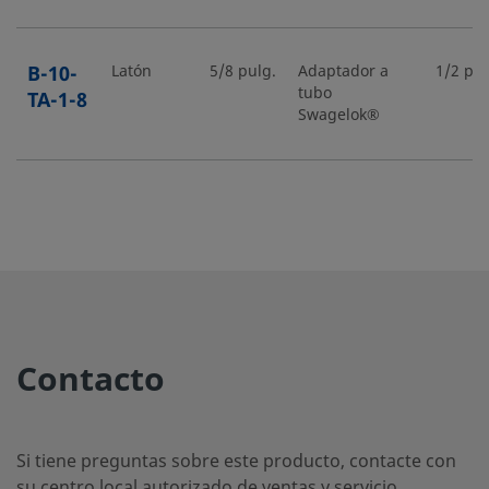
B-10-
Latón
5/8 pulg.
Adaptador a
1/2 pul
tubo
TA-1-8
Swagelok®
B-12-
Latón
12 mm
Adaptador a
1/4 pul
tubo
MTA-
Swagelok®
1-4RS
B-12-
Latón
3/4 pulg.
Adaptador a
3/4 pul
Contacto
tubo
TA-1-
Swagelok®
12
Si tiene preguntas sobre este producto, contacte con
su centro local autorizado de ventas y servicio.