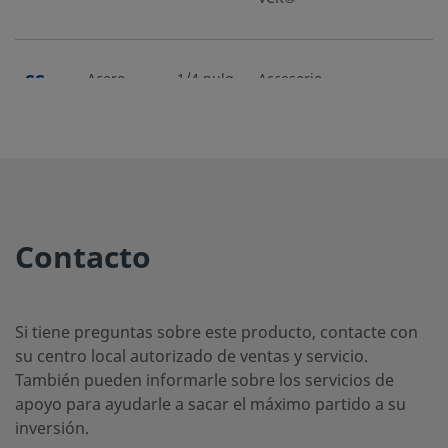
SS-
Acero
1/4 pulg.
Accesorio
-
-
inoxidable
de cierre
4-
316
frontal
VCR-
con junta
CP
plana
metálica
VCR®
Contacto
SS-
Acero
1/4 pulg.
Accesorio
-
-
inoxidable
de cierre
4-
316
frontal
VCR-
Si tiene preguntas sobre este producto, contacte con
con junta
CP-
su centro local autorizado de ventas y servicio.
plana
B25
También pueden informarle sobre los servicios de
metálica
VCR®
apoyo para ayudarle a sacar el máximo partido a su
inversión.