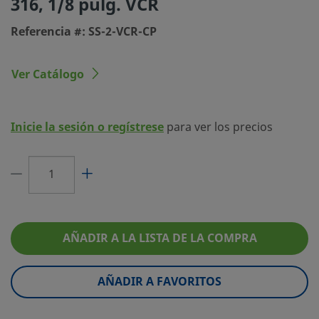
316, 1/8 pulg. VCR
Tipo de conexión
Accesorio de cierre frontal con junta plan
Referencia #: SS-2-VCR-CP
1
VCR®
Limitador de
No
Ver Catálogo
Caudal
eClass (4.1)
37020718
Inicie la sesión o regístrese
para ver los precios
eClass (5.1.4)
37020517
eClass (6.0)
37020517
eClass (6.1)
37020517
eClass (10.1)
37020517
AÑADIR A LA LISTA DE LA COMPRA
UNSPSC (4.03)
40142603
UNSPSC (10.0)
40141700
AÑADIR A FAVORITOS
UNSPSC (11.0501)
40142607