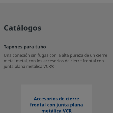
UNSPSC (13.0601)
40142607
UNSPSC (15.1)
40142607
Catálogos
UNSPSC (17.1001)
40183104
Tapones para tubo
Tapones para tubo
Una conexión sin fugas con la alta pureza de un cierre me
con los accesorios de cierre frontal con junta plana metá
Una conexión sin fugas con la alta pureza de un cierre
metal-metal, con los accesorios de cierre frontal con
Inicie la sesión o regístrese
para ver los precios
junta plana metálica VCR®
Contacto
Si tiene preguntas sobre este producto, contacte con su 
local autorizado de ventas y servicio. También pueden in
Accesorios de cierre
sobre los servicios de apoyo para ayudarle a sacar el má
frontal con junta plana
partido a su inversión.
metálica VCR