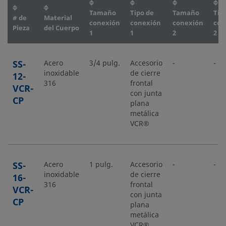
Tamaño
Tipo de
Tamaño
Tip
# de
Material
conexión
conexión
conexión
con
Pieza
del Cuerpo
1
1
2
2
SS-
Acero
3/4 pulg.
Accesorio
-
-
inoxidable
de cierre
12-
316
frontal
VCR-
con junta
CP
plana
metálica
VCR®
SS-
Acero
1 pulg.
Accesorio
-
-
inoxidable
de cierre
16-
316
frontal
VCR-
con junta
CP
plana
metálica
VCR®