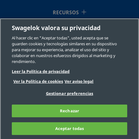
RECURSOS
Swagelok valora su privacidad
QUIÉNES SOMOS
Al hacer clic en "Aceptar todas", usted acepta que se
guarden cookies y tecnologías similares en su dispositivo
para mejorar su experiencia, analizar el uso del sitio y
colaborar en nuestros esfuerzos dirigidos al marketing y
rendimiento.
Leer la Política de privacidad
©2026 Swagelok Company. Todos los derechos reservados.
Ver la Política de cookies
Ver aviso legal
Selección fiable de un componente
Privacidad
Legal
Imprimir
Gestionar preferencias
Carreras
Contacte con nosotros
Preguntas Frecuentes
Mapa del sitio
Rechazar
Preferencias de cookies
No venda ni comparta mi información
personal
Aceptar todas