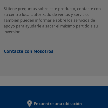
Si tiene preguntas sobre este producto, contacte con
316L-
Acero
6 mm
Soldadura
6 mm
inoxidable
de tubo a
su centro local autorizado de ventas y servicio.
6MTB7-3
316L
tope
También pueden informarle sobre los servicios de
apoyo para ayudarle a sacar el máximo partido a su
inversión.
316L-
Acero
3/8 pulg.
Soldadura
3/8 pulg
inoxidable
de tubo a
6TB7-3
316L
tope
Contacte con Nosotros
316L-8-
Acero
1/2 pulg.
Soldadura
1/2 pulg
inoxidable
Automática
ATW-3
316L
de Tubo a
Tope
316L-
Acero
1/2 pulg.
Soldadura
1/2 pulg
Encuentre una ubicación
inoxidable
de tubo a