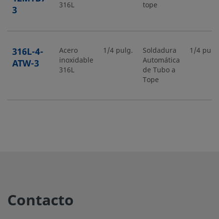
316L
tope
3
316L-4-
Acero
1/4 pulg.
Soldadura
1/4 pulg
inoxidable
Automática
ATW-3
316L
de Tubo a
Tope
316L-
Acero
1/4 pulg.
Soldadura
1/4 pulg
inoxidable
de tubo a
4TB7-3
316L
tope
316L-
Acero
1/4 pulg.
Soldadura
1/4 pulg
inoxidable
de tubo a
4TB7-3P
Contacto
316L
tope