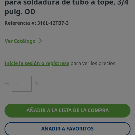
para soldadura de tubo a tope, 3/4
Tamaño conexión 2
3/4 pulg.
pulg. OD
Tipo de conexión 2
Soldadura de tubo a tope
Referencia #: 316L-12TB7-3
Tamaño conexión 3
3/4 pulg.
Tipo de conexión 3
Soldadura de tubo a tope
Ver Catálogo
Limitador de Caudal
No
eClass (4.1)
37020716
Inicie la sesión o regístrese
para ver los precios
eClass (5.1.4)
37020506
eClass (6.0)
37020506
eClass (6.1)
37020506
AÑADIR A LA LISTA DE LA COMPRA
eClass (10.1)
37020506
UNSPSC (4.03)
40142603
AÑADIR A FAVORITOS
UNSPSC (10.0)
40142600