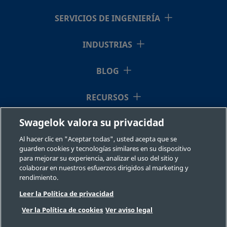
8TB7-3
316L
tope
SERVICIOS DE INGENIERÍA
INDUSTRIAS
316L-
Acero
1/2 pulg.
Soldadura
1/2 pulg
inoxidable
de tubo a
8TB7-3-
316L
tope
BLOG
8-4
RECURSOS
316L-
Acero
1/2 pulg.
Soldadura
1/2 pulg
Swagelok valora su privacidad
QUIÉNES SOMOS
inoxidable
de tubo a
8TB7-3P
316L
tope
Al hacer clic en "Aceptar todas", usted acepta que se
guarden cookies y tecnologías similares en su dispositivo
para mejorar su experiencia, analizar el uso del sitio y
colaborar en nuestros esfuerzos dirigidos al marketing y
rendimiento.
Leer la Política de privacidad
©2026 Swagelok Company. Todos los derechos reservados.
Ver la Política de cookies
Ver aviso legal
Selección fiable de un componente
Privacidad
Legal
Imprimir