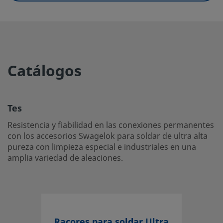
UNSPSC (11.0501)
40142600
UNSPSC (13.0601)
40183100
UNSPSC (15.1)
40183100
Catálogos
UNSPSC (17.1001)
40183102
Tes
Tes
Resistencia y fiabilidad en las conexiones permanentes co
Resistencia y fiabilidad en las conexiones permanentes
accesorios Swagelok para soldar de ultra alta pureza con
con los accesorios Swagelok para soldar de ultra alta
pureza con limpieza especial e industriales en una
especial e industriales en una amplia variedad de aleacion
amplia variedad de aleaciones.
Inicie la sesión o regístrese
para ver los precios
Contacto
Si tiene preguntas sobre este producto, contacte con su 
Racores para soldar Ultra