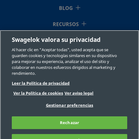
BLOG
RECURSOS
Swagelok valora su privacidad
QUIÉNES SOMOS
Al hacer clic en "Aceptar todas", usted acepta que se
guarden cookies y tecnologías similares en su dispositivo
para mejorar su experiencia, analizar el uso del sitio y
colaborar en nuestros esfuerzos dirigidos al marketing y
rendimiento.
Leer la Política de privacidad
©2026 Swagelok Company. Todos los derechos reservados.
Ver la Política de cookies
Ver aviso legal
Selección fiable de un componente
Privacidad
Legal
Imprimir
Gestionar preferencias
Carreras
Contacte con nosotros
Preguntas Frecuentes
Mapa del sitio
Rechazar
Preferencias de cookies
No venda ni comparta mi información
personal