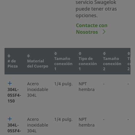
servicio Swagelok
puede tener otras
opciones.
Contacte con
Nosotros
Tamaño
Tipo de
Tamaño
Tip
# de
Material
conexión
conexión
conexión
con
Pieza
del Cuerpo
1
1
2
2
Acero
1/4 pulg.
NPT
-
-
304L-
inoxidable
hembra
05SF4-
304L
150
Acero
1/4 pulg.
NPT
-
-
304L-
inoxidable
hembra
05SF4-
304L