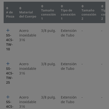
Tamaño
Tipo de
Tamaño
Tipo
# de
Material
conexión
conexión
conexión
cone
Pieza
del Cuerpo
1
1
2
2
Acero
3/8 pulg.
Extensión
-
-
SS-
inoxidable
de Tubo
4CS-
316
TW-
10
Acero
3/8 pulg.
Extensión
-
-
SS-
inoxidable
de Tubo
4CS-
316
TW-
25
Acero
3/8 pulg.
Extensión
-
-
SS-
inoxidable
de Tubo
4CS-
316