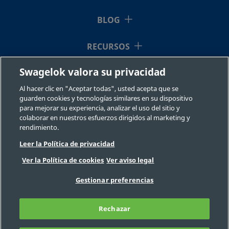
BLOG
RECURSOS
Swagelok valora su privacidad
QUIÉNES SOMOS
Al hacer clic en "Aceptar todas", usted acepta que se
guarden cookies y tecnologías similares en su dispositivo
para mejorar su experiencia, analizar el uso del sitio y
colaborar en nuestros esfuerzos dirigidos al marketing y
rendimiento.
Leer la Política de privacidad
©2026 Swagelok Company. Todos los derechos reservados.
Ver la Política de cookies
Ver aviso legal
Selección fiable de un componente
Privacidad
Legal
Imprimir
Gestionar preferencias
Carreras
Contacte con nosotros
Preguntas Frecuentes
Mapa del sitio
Rechazar
Preferencias de cookies
No venda ni comparta mi información