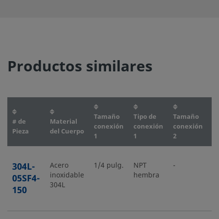
Productos similares
Tamaño
Tipo de
Tamaño
T
# de
Material
conexión
conexión
conexión
c
Pieza
del Cuerpo
1
1
2
2
304L-
Acero
1/4 pulg.
NPT
-
-
inoxidable
hembra
05SF4-
304L
150