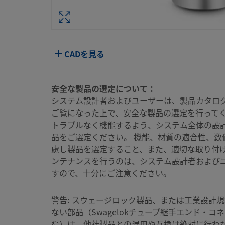
仕様
属性
値
CADを見る
ボール型/ステム材質
ステンレス鋼の種類
ボディ材質
316 ステンレス鋼
安全な製品の選定について：
システム設計者およびユーザーは、製品カタロ
洗浄プロセス
標準のクリーニングおよびパッケージング（Sw
ご覧になった上で、安全な製品の選定を行ってく
10仕様）
トラブルなく機能するよう、システム全体の設
コネクション1 サイズ
1/4 インチ
品をご選定ください。 機能、材質の適合性、数
慮し製品を選定すること、また、適切な取り付
コネクション1 タイプ
ISO管用テーパーめねじ
ンテナンスを行うのは、システム設計者および
すので、十分にご注意ください。
コネクション2 サイズ
1/4 インチ
コネクション2 タイプ
ISO管用テーパーめねじ
警告:
スウェージロック製品、または工業設計規
ない部品（Swagelokチューブ継手エンド・コ
コネクション3 サイズ
1/4 インチ
む）は、他社製品との混用や互換は絶対に行わ