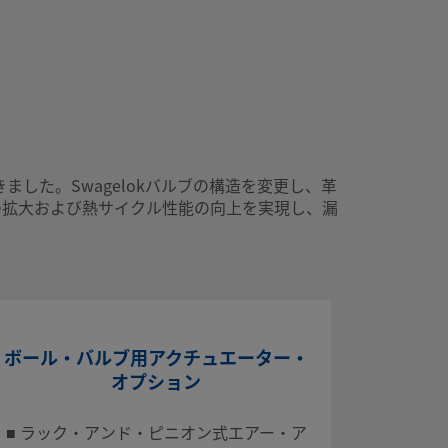
した。Swagelokバルブの構造を変更し、革
の拡大および熱サイクル性能の向上を実現し、漏
プ
ル
ボール・バルブ用アクチュエーター・
Inst
オプション
Ha
MWPE
■ ラック・アンド・ピニオン式エアー・ア
Note 