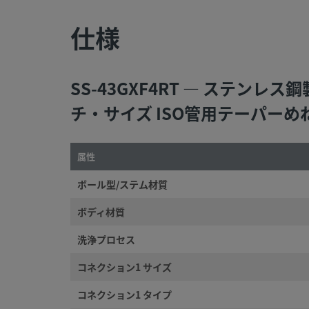
お問い合わせ
仕様
安全な製品の選定について：
SS-43GXF4RT — ステンレ
システム設計者およびユーザーは、製品カタログの内容をす
チ・サイズ ISO管用テーパーめ
覧になった上で、安全な製品の選定を行ってください。 安全
ブルなく機能するよう、システム全体の設計を考慮して、製
選定ください。 機能、材質の適合性、数値データなどを考慮
属性
を選定すること、また、適切な取り付け、操作およびメンテ
を行うのは、システム設計者およびユーザーの責任ですので
ボール型/ステム材質
にご注意ください。
ボディ材質
警告:
スウェージロック製品、または工業設計規格に準拠し
洗浄プロセス
い部品（Swagelokチューブ継手エンド・コネクションを含
は、他社製品との混用や互換は絶対に行わないでください。
コネクション1 サイズ
コネクション1 タイプ