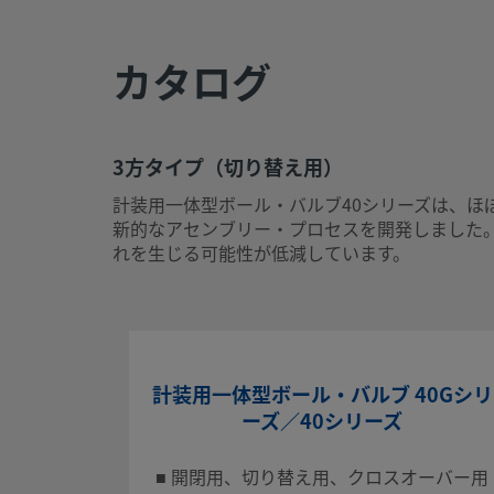
試験
WS-22に基づいたテスト
カタログ
eClass (4.1)
37010401
eClass (5.1.4)
37010401
3方タイプ（切り替え用）
eClass (6.0)
37010401
計装用一体型ボール・バルブ40シリーズは、ほぼ
eClass (6.1)
37010401
新的なアセンブリー・プロセスを開発しました。
れを生じる可能性が低減しています。
eClass (10.1)
37010401
UNSPSC (4.03)
40141607
UNSPSC (10.0)
40141607
UNSPSC (11.0501)
40141607
計装用一体型ボール・バルブ 40Gシリ
ーズ／40シリーズ
UNSPSC (13.0601)
40141607
■ 開閉用、切り替え用、クロスオーバー用
UNSPSC (15.1)
40141607