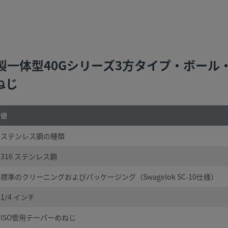
ス鋼製一体型40Gシリーズ3方タイプ・ボール・バ
べてご
ねじ
にトラ
品をご
し製品
値
ナンス
、十分
ステンレス鋼の種類
316 ステンレス鋼
ていな
標準のクリーニングおよびパッケージング（Swagelok SC-10仕様）
む）
1/4 インチ
ISO管用テーパーめねじ