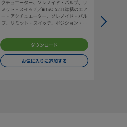
クチュエーター、ソレノイド・バルブ、リ
handle
ミット・スイッチ／■ ISO 5211準拠のエア
pointi
ー・アクチュエーター、ソレノイド・バル
remov
ブ、リミット・スイッチ、ポジション・セ
Remove c
ンサー／■ アクチュエーター付きボール・
handle
バルブ・アセンブリーまたは単品（キッ
ト）
ダウンロード
お気に入りに追加する