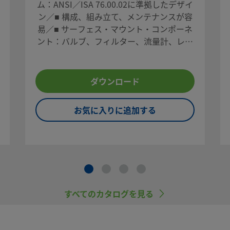
ム：ANSI／ISA 76.00.02に準拠したデザイ
ン／■ 構成、組み立て、メンテナンスが容
易／■ サーフェス・マウント・コンポーネ
ント：バルブ、フィルター、流量計、レギ
ュレーター、圧力計、デジタル式圧力／温
度トランスデューサー、アダプター
たって、さまざまな
ダウンロード
ブの構造を変更し、革
0Gシリーズ・ボ
お気に入りに追加する
の向上を実現し、
すべてのカタログを見る
会社までお問い合
めのアドバイスも