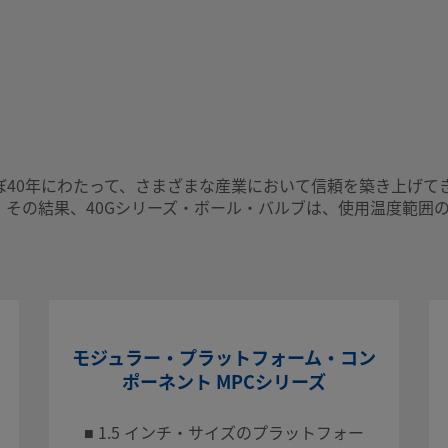
0.75
流路図
標準
ハンドル･カラー
40年にわたって、さまざまな産業において信頼を築き上げてきま
その結果、40Gシリーズ・ボール・バルブは、使用温度範囲
ブラック
ハンドル・タイ
レバー・ハンド
パッキン材質
モジュラー・プラットフォーム・コン
ポーネント MPCシリーズ
次世代PTFE UH
■ 1.5 インチ・サイズのプラットフォー