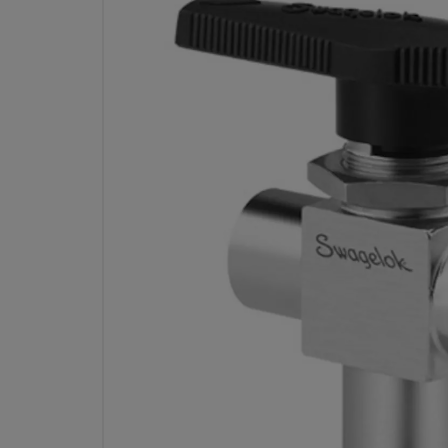
ステンレス鋼製一体型40Gシリー
タイプ・ボール・バルブ、0.75 CV
インチ・サイズ ISO管用テーパー
THE 40G SERIES THREE-WAY BALL VALVE HAS A ONE-PIE
THAT ENHANCES THERMAL DURABILITY AND PREVENTS
型番： SS-