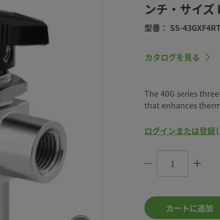
ンチ・サイズ 
型番： SS-43GXF4R
カタログを見る
ズ3方
The 40G series three
that enhances therm
、1/4
めねじ
ログインまたは登録
CE DESIGN
 LEAKAGE.
43GXF4RT
カートに追加