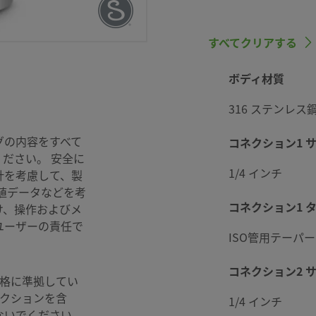
すべてクリアする
ボディ材質
316 ステンレス
グの内容をすべて
コネクション1 
agelok SC-
ださい。 安全に
1/4 インチ
計を考慮して、製
値データなどを考
コネクション1 
け、操作およびメ
ユーザーの責任で
ISO管用テーパ
コネクション2 
格に準拠してい
ネクションを含
1/4 インチ
ないでください。