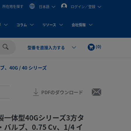
所在地を探す
日本語
ログイン／登録
界
コラム
リソース
会社情報
カ
ア
(
0
)
型番を直接入力する
ー
イ
検
ト
テ
索
ム
40G / 40 シリーズ
PDFのダウンロード
製一体型40Gシリーズ3方タ
ルブ、0.75 Cv、1/4 イ