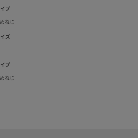
タイプ
ーめねじ
サイズ
タイプ
ーめねじ
グおよびパッケージング（Swagelok