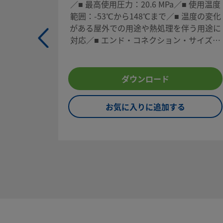
／■ 最高使用圧力：20.6 MPa／■ 使用温度
UNSPSC (17.1001)
40141607
範囲：-53℃から148℃まで／■ 温度の変化
がある屋外での用途や熱処理を伴う用途に
対応／■ エンド・コネクション・サイズ：
CSVをエクスポートする
1/16 インチから3/4 インチまで、3 mmか
3方タイプ（切り替え用）
ら12 mmまで
計装用一体型ボール・バルブ40シリーズは、ほぼ40年にわ
ダウンロード
産業において信頼を築き上げてきました。Swagelokバル
新的なアセンブリー・プロセスを開発しました。その結果、4
お気に入りに追加する
ール・バルブは、使用温度範囲の拡大および熱サイクル性能
漏れを生じる可能性が低減しています。
ログインまたは登録
して価格を見る
お問い合わせ
本製品に関するご質問は、担当のスウェージロック指定販売
わせください。指定販売会社は、投資を最大限に活用するた
提供いたします。