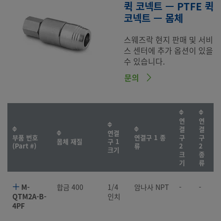
퀵 코넥트 — PTFE 퀵
코넥트 — 몸체
스웨즈락 현지 판매 및 서비
스 센터에 추가 옵션이 있을
수 있습니다.
문의
연
연
결
결
연결
부품 번호
연결구 1 종
구
구
몸체 재질
구 1
(Part #)
류
2
2
크기
크
종
기
류
M-
합금 400
1/4
암나사 NPT
-
-
QTM2A-B-
인치
4PF