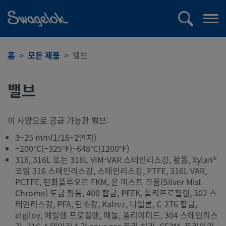
text.skipToContent
text.skipToNavigation
검
메
색
뉴
열
홈
모든 제품
밸브
기
밸브
이 사양으로 공급 가능한 밸브:
3~25 mm(1/16~2인치)
–200°C(–325°F)~648°C(1200°F)
316, 316L 또는 316L VIM-VAR 스테인리스강, 황동, Xylan®
코팅 316 스테인리스강, 스테인리스강, PTFE, 316L VAR,
PCTFE, 탄화플루오르 FKM, 은 미스트 크롬(Silver Mist
Chrome) 도금 황동, 400 합금, PEEK, 폴리프로필렌, 302 스
테인리스강, PFA, 탄소강, Kalrez, 나일론, C-276 합금,
elgiloy, 에틸렌 프로필렌, 페놀, 폴리이미드, 304 스테인리스