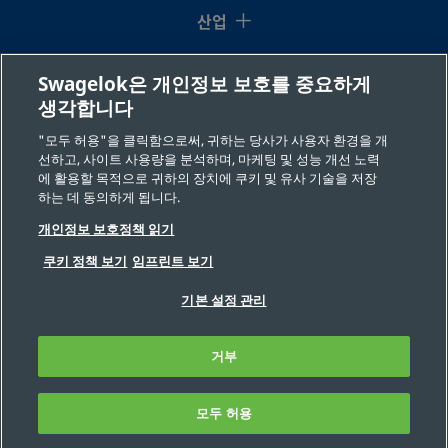
산업
지식센터
Swagelok은 개인정보 보호를 중요하게
생각합니다
리소스
"모두 허용"을 클릭함으로써, 귀하는 당사가 사용자 환경을 개
선하고, 사이트 사용량을 분석하며, 마케팅 및 성능 개선 노력
회사 소개
에 활용할 목적으로 귀하의 장치에 쿠키 및 유사 기술을 저장
하는 데 동의하게 됩니다.
개인정보 보호정책 읽기
쿠키 정책 보기
임프린트 보기
기본 설정 관리
©2026 Swagelok 사(社). 저작권 보유(All Rights Reserved.)
안전한 제품 선택
거부
개인 정보
법적 고지
기업정보
채용
연락처
FAQ
사이트맵
쿠키 기본 설정
개인정보 판매 또는 공유 금지 요청
모두 허용
필터