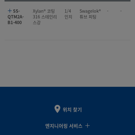
SS-
Xylan® 코팅
1/4
Swagelok®
-
-
QTM2A-
316 스테인리
인치
튜브 피팅
B1-400
스강
위치 찾기
엔지니어링 서비스