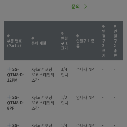
문의
연
연
결
결
연결
부품 번호
연결구 1 종
구
구
몸체 재질
구 1
(Part #)
류
2
2
크기
크
종
기
류
SS-
Xylan® 코팅
3/4
수나사 NPT
-
-
QTM8-D-
316 스테인리
인치
12PM
스강
SS-
Xylan® 코팅
1/2
암나사 NPT
-
-
QTM8-D-
316 스테인리
인치
8PF
스강
SS-
Xylan® 코팅
1/4
수나사 NPT
-
-