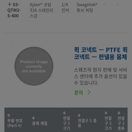
SS-
Xylan® 코팅
1/4
Swagelok®
-
-
QTM2-
316 스테인리
인치
튜브 피팅
S-400
스강
퀵 코넥트 — PTFE 퀵
코넥트 — 판넬용 몸체
스웨즈락 현지 판매 및 서비
스 센터에 추가 옵션이 있을
수 있습니다.
문의
연결
연결
연결
부품 번호
연결구 1 종
몸체 재질
구 1
구 2
구 2
(Part #)
류
크기
크기
종류