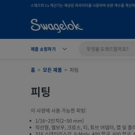
text.skipToContent
text.skipToNavigation
스웨즈락 Cv 계산기는 제공된 파라미터를 사용하여 유량 계수를 계산하며
제품 쇼핑하기
홈
모든 제품
피팅
피팅
이 사양에 사용 가능한 피팅:
1/16~2인치(2~50 mm)
직선형, 엘보우, 크로스, 티, 튜브 어댑터, 캡 및 플
316 스테인리스강, 6-Moly, 400 합금, 600 합금, 