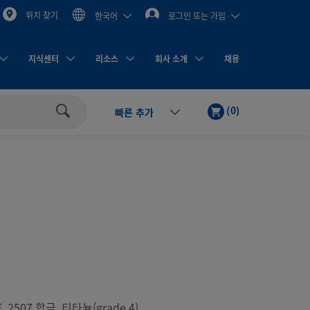
위치 찾기
한국어
로그인 또는 가입
지식센터
리소스
회사 소개
채용
카
제
(
0
)
빠른 추가
트
품
검
색
, 2507 합금, 티타늄(grade 4)