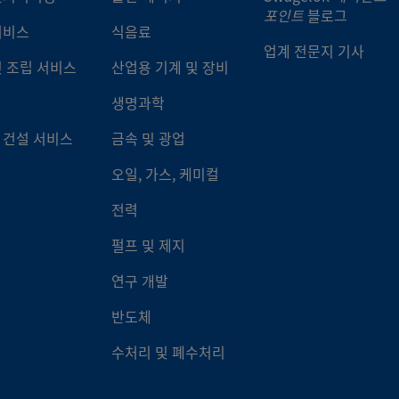
포인트
블로그
서비스
식음료
-8-VCR-3S-6TB7
316L VAR
1/2인치
VCR® 메
업계 전문지 기사
드
및 조립 서비스
산업용 기계 및 장비
생명과학
-8-VCR-3S-8TB2
316L VAR
1/2인치
VCR® 메
드
 건설 서비스
금속 및 광업
오일, 가스, 케미컬
-8-VCR-3S-8TB3
316L VAR
1/2인치
VCR® 메
드
전력
펄프 및 제지
-8-VCR-3S-8TB7
316L VAR
1/2인치
VCR® 메
드
연구 개발
반도체
2-4-VCR-3S-4TB2
합금 C-22
1/4인치
VCR® 메
드
수처리 및 폐수처리
4-VCR-3-.75LG
316 스테인리
1/4인치
VCR® 메