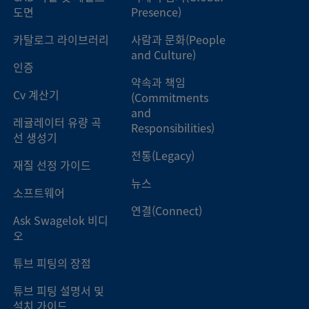
도면
Presence)
탈 가스켓 면 밀폐 그랜
3/8인치
튜브 맞대기 용접
카탈로그 라이브러리
사람과 문화(People
and Culture)
인증
약속과 책임
탈 가스켓 면 밀폐 그랜
1/2인치
튜브 맞대기 용접
Cv 계산기
(Commitments
and
레귤레이터 유량 곡
Responsibilities)
선 생성기
탈 가스켓 면 밀폐 그랜
1/2인치
튜브 맞대기 용접
전통(Legacy)
재질 선정 가이드
뉴스
소프트웨어
탈 가스켓 면 밀폐 그랜
1/2인치
튜브 맞대기 용접
연결(Connect)
Ask Swagelok 비디
오
탈 가스켓 면 밀폐 그랜
1/4인치
튜브 맞대기 용접
튜브 피팅의 장점
튜브 피팅 설명서 및
설치 가이드
탈 가스켓 면 밀폐 그랜
1/4인치
튜브 소켓 용접