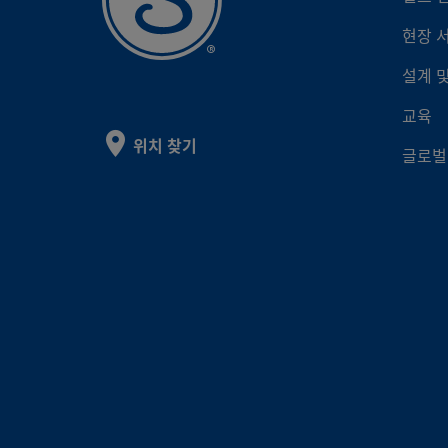
현장 
6LV
설계 
교육
6LV
위치 찾기
글로벌
6LV
6LV
HC2
SS-