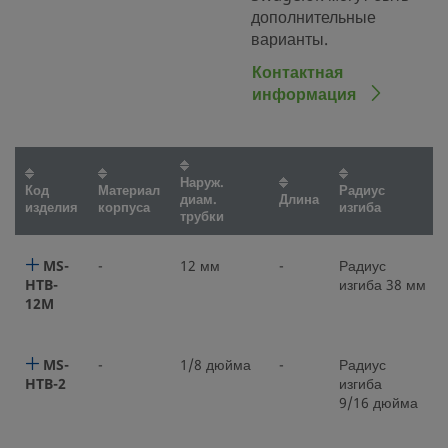
дополнительные
варианты.
Контактная
информация
Наруж.
Код
Материал
Радиус
диам.
Длина
изделия
корпуса
изгиба
трубки
MS-
-
12 мм
-
Радиус
HTB-
изгиба 38 мм
12M
MS-
-
1/8 дюйма
-
Радиус
HTB-2
изгиба
9/16 дюйма