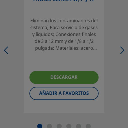
seleccionar un producto, habrá que tener en cuenta el di
global del sistema para conseguir un servicio seguro y sin
problemas. El diseñador de la instalación y el usuario son 
Eliminan los contaminantes del
responsables de la función del componente, de la compati
sistema; Para servicio de gases
los materiales, de los rangos de operación apropiados, a
y líquidos; Conexiones finales
la operación y mantenimiento del mismo.
de 3 a 12 mm y de 1/8 a 1/2
pulgada; Materiales: acero
inoxidable y latón
No mezcle ni intercambie productos o componentes Swa
regulados por normativas de diseño industrial, incluyendo
conexiones finales de los racores Swagelok, con los de ot
fabricantes.
DESCARGAR
AÑADIR A FAVORITOS
©
2026
Swagelok Company.
Todos los derechos reserva