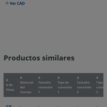
Ver CAD
Productos similares
Material
Tamaño
Tipo de
Tamaño
Tipo d
# de
del
conexión
conexión
conexión
conex
Pieza
Cuerpo
1
1
2
2
-
-
-
-
-