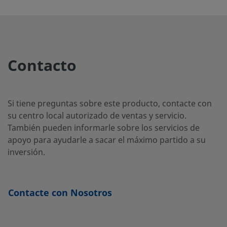
SS-
-
-
-
-
-
2F-
K4-
15
Contacto
SS-
-
-
-
-
-
2F-
Si tiene preguntas sobre este producto, contacte con
K4-2
su centro local autorizado de ventas y servicio.
También pueden informarle sobre los servicios de
apoyo para ayudarle a sacar el máximo partido a su
inversión.
SS-
-
-
-
-
-
2F-
K4-
Contacte con Nosotros
60