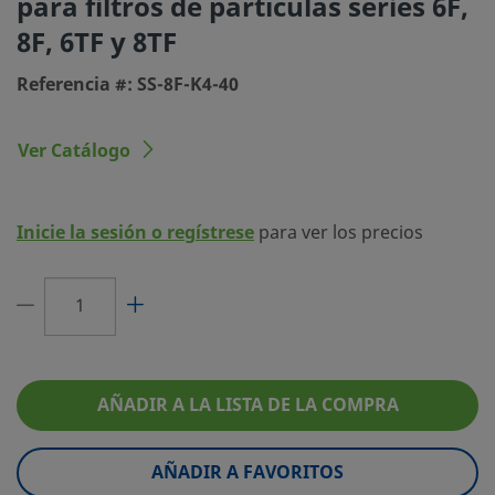
para filtros de partículas series 6F,
8F, 6TF y 8TF
eClass (4.1)
36102104
Referencia #: SS-8F-K4-40
eClass (5.1.4)
37102090
eClass (6.0)
37019214
Ver Catálogo
eClass (6.1)
37019214
UNSPSC (4.03)
40161500
Inicie la sesión o regístrese
para ver los precios
UNSPSC (10.0)
40141616
UNSPSC (11.0501)
40161526
UNSPSC (13.0601)
40141616
UNSPSC (15.1)
40141616
AÑADIR A LA LISTA DE LA COMPRA
UNSPSC (17.1001)
31162906
AÑADIR A FAVORITOS