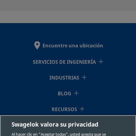
SS-
-
-
-
-
-
2F-
K4-7
Encuentre una ubicación
SS-
-
-
-
-
-
4F-
K4-
SERVICIOS DE INGENIERÍA
05
INDUSTRIAS
BLOG
SS-
-
-
-
-
-
4F-
K4-
RECURSOS
140
Swagelok valora su privacidad
QUIÉNES SOMOS
Al hacer clic en "Aceptar todas", usted acepta que se