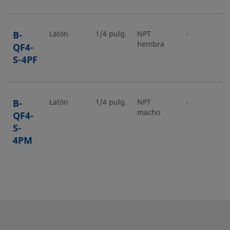
B-
Latón
1/4 pulg.
NPT
-
-
hembra
QF4-
S-4PF
B-
Latón
1/4 pulg.
NPT
-
-
macho
QF4-
S-
4PM
B-
Latón
1/2 pulg.
NPT
-
-
hembra
QF8-
S-8PF