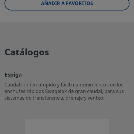
AÑADIR A FAVORITOS
eClass (6.1)
37020500
eClass (10.1)
37020500
UNSPSC (4.03)
31163101
UNSPSC (10.0)
27121701
Catálogos
UNSPSC (11.0501)
27121701
UNSPSC (13.0601)
27121701
Espiga
UNSPSC (15.1)
27121701
Caudal ininterrumpido y fácil mantenimiento con los
enchufes rápidos Swagelok de gran caudal, para sus
UNSPSC (17.1001)
27121701
sistemas de transferencia, drenaje y venteo.
Espiga
Caudal ininterrumpido y fácil mantenimiento con los enc
rápidos Swagelok de gran caudal, para sus sistemas de