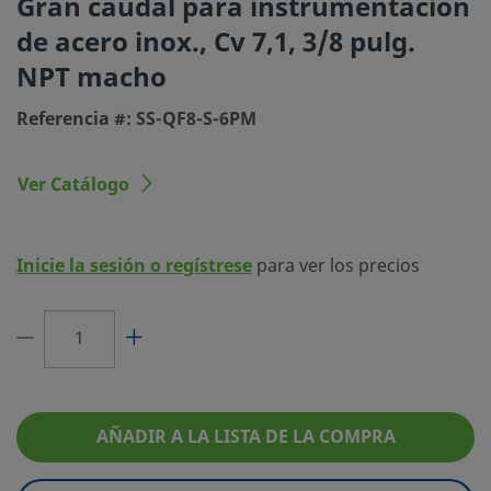
Gran caudal para instrumentación
Tipo de conexión 1
NPT macho
de acero inox., Cv 7,1, 3/8 pulg.
Cv Máximo
7,1 - Acoplada a una 
NPT macho
Lubricante
Sin lubricante en ni
Referencia #: SS-QF8-S-6PM
componente
Material de la junta tórica
FKM Fluorocarbono
Ver Catálogo
Rango de presión acoplado a máx.
6,8 BAR @ 204°C / 10
temp.
400°F
Inicie la sesión o regístrese
para ver los precios
Rango de presión acoplado a temp.
413 BAR @ 21°C / 60
ambiente
70°F
Serie
QF8
eClass (4.1)
37110302
AÑADIR A LA LISTA DE LA COMPRA
eClass (5.1.4)
37110302
eClass (6.0)
37020500