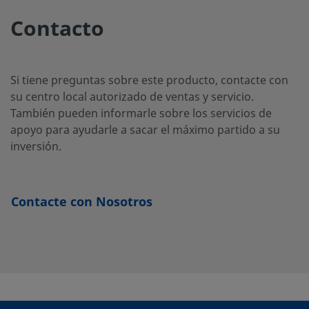
Contacto
SS-
Acero
3/4 pulg.
Racor
-
-
inoxidable
Swagelok®
QF12-
316
S-
1210
Si tiene preguntas sobre este producto, contacte con
su centro local autorizado de ventas y servicio.
También pueden informarle sobre los servicios de
apoyo para ayudarle a sacar el máximo partido a su
SS-
Acero
3/4 pulg.
NPT
-
-
inversión.
inoxidable
hembra
QF12-
316
S-
12PF
Contacte con Nosotros
SS-
Acero
3/4 pulg.
NPT
-
-
inoxidable
macho
QF12-
316
S-
12PM