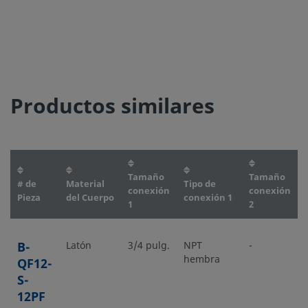
Productos similares
Tamaño
Tamaño
# de
Material
Tipo de
conexión
conexión
Pieza
del Cuerpo
conexión 1
1
2
B-
Latón
3/4 pulg.
NPT
-
-
hembra
QF12-
S-
12PF