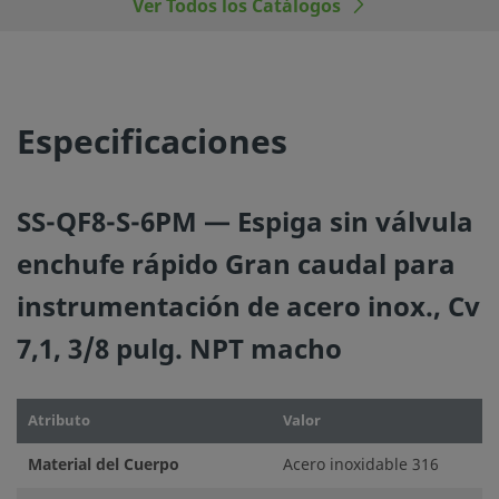
responsables de la función del componente, de la compati
Ver Todos los Catálogos
los materiales, de los rangos de operación apropiados, a
la operación y mantenimiento del mismo.
No mezcle ni intercambie productos o componentes Swa
Especificaciones
regulados por normativas de diseño industrial, incluyendo
conexiones finales de los racores Swagelok, con los de ot
fabricantes.
SS-QF8-S-6PM — Espiga sin válvula
enchufe rápido Gran caudal para
instrumentación de acero inox., Cv
©
2026
Swagelok Company.
Todos los derechos reserva
7,1, 3/8 pulg. NPT macho
Atributo
Valor
Material del Cuerpo
Acero inoxidable 316