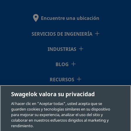
Encuentre una ubicación
SS-
Acero
1 pulg.
Racor
-
-
inoxidable
Swagelok®
QF16-
316
S-
SERVICIOS DE INGENIERÍA
1610
INDUSTRIAS
BLOG
SS-
Acero
1 pulg.
NPT
-
-
inoxidable
hembra
QF16-
316
S-
RECURSOS
16PF
Swagelok valora su privacidad
QUIÉNES SOMOS
Al hacer clic en "Aceptar todas", usted acepta que se
guarden cookies y tecnologías similares en su dispositivo
SS-
Acero
1 pulg.
NPT
-
-
para mejorar su experiencia, analizar el uso del sitio y
inoxidable
macho
QF16-
colaborar en nuestros esfuerzos dirigidos al marketing y
316
S-
rendimiento.