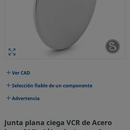
JUNTA PLANA CIEGA VCR DE ACER
JUNTA PLANA RECUBIERTA D
Especificaciones
Ver CAD
Selección fiable de un componente
Atributo
Valor
Material del Cuerpo
Advertencia
Acero inoxida
Proceso de Limpieza
Limpieza y E
Junta plana ciega VCR de Acero
Característica
Sin taladrar