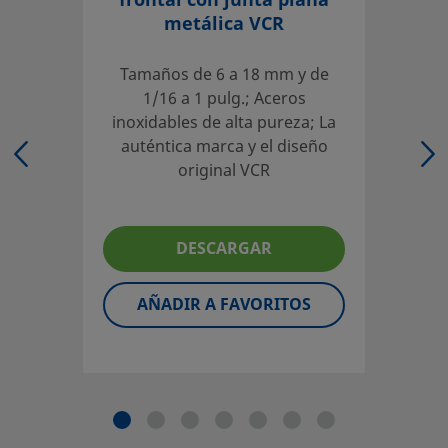
frontal con junta plana
metálica VCR
El diseñador y usuario del sistema deben revisar la docu
Tamaños de 6 a 18 mm y de
correcta selección de producto. Al seleccionar un product
1/16 a 1 pulg.; Aceros
diseño global del sistema para conseguir un servicio segu
inoxidables de alta pureza; La
la instalación y el usuario son los responsables de la fun
auténtica marca y el diseño
compatibilidad de los materiales, de los rangos de operac
original VCR
operación y mantenimiento del mismo.
No mezcle ni intercambie productos o componentes Swag
DESCARGAR
de diseño industrial, incluyendo las conexiones finales de
otros fabricantes.
AÑADIR A FAVORITOS
©
2026
Swagelok Company.
Todos los derechos reserva