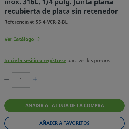
inox. 316L, 1/4 pulg. Junta plana
Limitador de Caudal
No
recubierta de plata sin retenedor
Tamaño de la Junta Plana
1/4 pulg.
Referencia #: SS-4-VCR-2-BL
Revestimientos/Recubrimientos
Recubiertas d
eClass (4.1)
37020718
Ver Catálogo
eClass (5.1.4)
37920191
Inicie la sesión o regístrese
para ver los precios
eClass (6.0)
23071500
eClass (6.1)
37029290
eClass (10.1)
37029290
UNSPSC (4.03)
31181500
AÑADIR A LA LISTA DE LA COMPRA
UNSPSC (10.0)
31181503
UNSPSC (11.0501)
31181503
AÑADIR A FAVORITOS