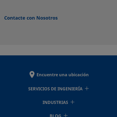
CU-
Cobre
-
-
-
-
8-
Contacte con Nosotros
VCR-
2
CU-
Cobre
-
-
-
-
8-
VCR-
2-GR
Encuentre una ubicación
NI-
Níquel
-
-
-
-
SERVICIOS DE INGENIERÍA
12-
VCR-
INDUSTRIAS
2
BLOG