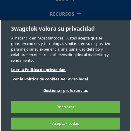
NI-
Níquel
-
-
-
-
RECURSOS
12-
VCR-
Swagelok valora su privacidad
QUIÉNES SOMOS
2-GR
Al hacer clic en "Aceptar todas", usted acepta que se
guarden cookies y tecnologías similares en su dispositivo
para mejorar su experiencia, analizar el uso del sitio y
colaborar en nuestros esfuerzos dirigidos al marketing y
NI-
Níquel
-
-
-
-
rendimiento.
12-
Leer la Política de privacidad
VCR-
©2026 Swagelok Company. Todos los derechos reservados.
Ver la Política de cookies
Ver aviso legal
2-
Selección fiable de un componente
GR-
Privacidad
Legal
Imprimir
Gestionar preferencias
VS
Carreras
Contacte con nosotros
Preguntas Frecuentes
Mapa del sitio
Rechazar
Preferencias de cookies
No venda ni comparta mi información
NI-
Níquel
-
-
-
-
personal
Aceptar todas
12-