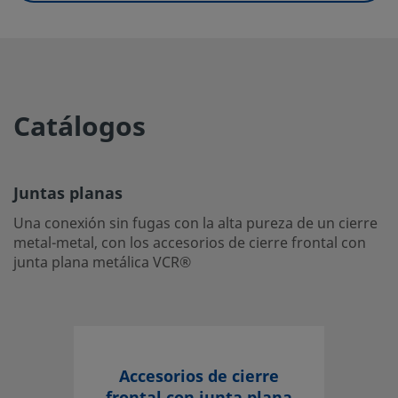
UNSPSC (13.0601)
40183107
UNSPSC (15.1)
40183107
UNSPSC (17.1001)
31401704
Catálogos
Juntas planas
Una conexión sin fugas con la alta pureza de un cierre me
cierre frontal con junta plana metálica VCR®
Juntas planas
Inicie la sesión o regístrese
para ver los precios
Una conexión sin fugas con la alta pureza de un cierre
metal-metal, con los accesorios de cierre frontal con
Contacto
junta plana metálica VCR®
Si tiene preguntas sobre este producto, contacte con su c
servicio. También pueden informarle sobre los servicios d
máximo partido a su inversión.
Accesorios de cierre
Contacte con Nosotros