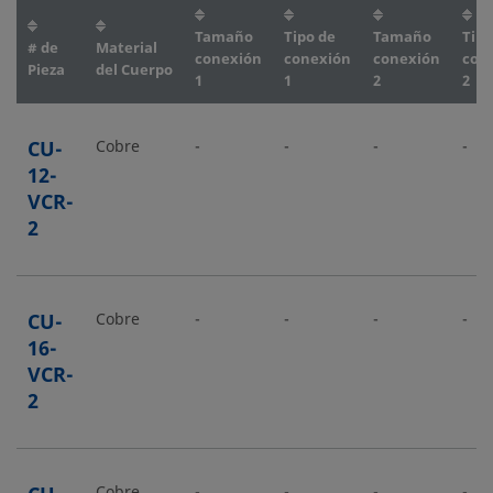
Tamaño
Tipo de
Tamaño
Tipo
# de
Material
conexión
conexión
conexión
con
Pieza
del Cuerpo
1
1
2
2
CU-
Cobre
-
-
-
-
12-
VCR-
2
CU-
Cobre
-
-
-
-
16-
VCR-
2
Cobre
-
-
-
-