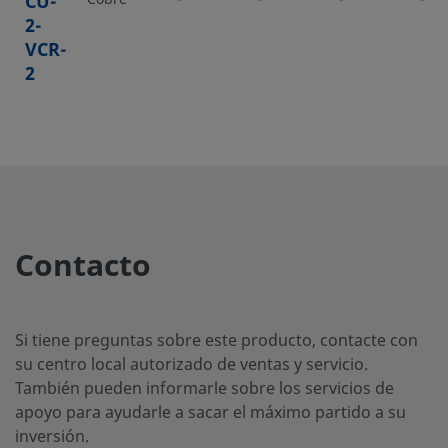
CU-
2-
VCR-
2
CU-
Cobre
-
-
-
-
4-
VCR-
2
Contacto
CU-
Cobre
-
-
-
-
4-
Si tiene preguntas sobre este producto, contacte con
VCR-
su centro local autorizado de ventas y servicio.
2-GR
También pueden informarle sobre los servicios de
apoyo para ayudarle a sacar el máximo partido a su
inversión.