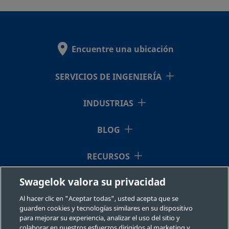
4BHT-
Swagelok®
36
Encuentre una ubicación
SS-
PTFE
1/4 pulg.
Adaptador
1/4 pulg.
a tubo
4BHT-6
SERVICIOS DE INGENIERÍA
Swagelok®
INDUSTRIAS
SS-
PTFE
1/4 pulg.
Adaptador
1/4 pulg.
a tubo
BLOG
4BHT-
Swagelok®
60
RECURSOS
Swagelok valora su privacidad
QUIÉNES SOMOS
SS-
PTFE
1/4 pulg.
Adaptador
1/4 pulg.
a tubo
4BHT-
Al hacer clic en "Aceptar todas", usted acepta que se
Swagelok®
guarden cookies y tecnologías similares en su dispositivo
72
para mejorar su experiencia, analizar el uso del sitio y
colaborar en nuestros esfuerzos dirigidos al marketing y