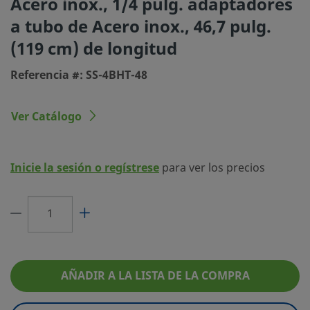
Acero inox., 1/4 pulg. adaptadores
a tubo de Acero inox., 46,7 pulg.
Tamaño conexión 2
1/4 pulg.
(119 cm) de longitud
Tipo de conexión 2
Adaptador a tubo Swage
Referencia #: SS-4BHT-48
Longitud de la Manguera
119 cm (46,7 pulg.)
Tamaño de la Manguera
1/4 pulg.
Ver Catálogo
Máxima Temperatura, °F (°C)
450 (232)
Mínima Temperatura, °F (°C)
-65 (-53)
Inicie la sesión o regístrese
para ver los precios
eClass (4.1)
37110201
eClass (5.1.4)
37110201
eClass (6.0)
37110000
eClass (6.1)
37110000
AÑADIR A LA LISTA DE LA COMPRA
eClass (10.1)
37110000