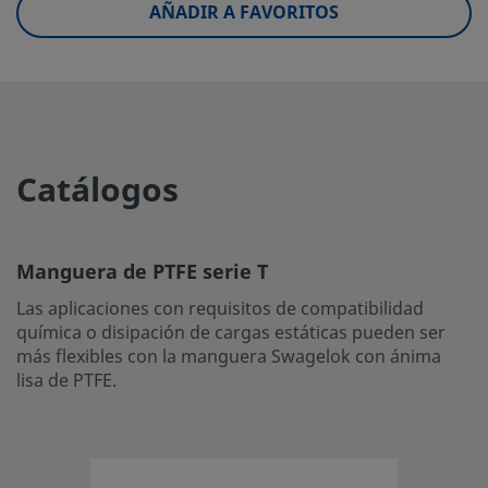
AÑADIR A FAVORITOS
UNSPSC (4.03)
40142009
UNSPSC (10.0)
40142007
UNSPSC (11.0501)
40142000
UNSPSC (13.0601)
40142000
Catálogos
UNSPSC (15.1)
40142000
UNSPSC (17.1001)
39120000
Manguera de PTFE serie T
Manguera de PTFE serie T
Las aplicaciones con requisitos de compatibilidad
química o disipación de cargas estáticas pueden ser
Las aplicaciones con requisitos de compatibilidad química
más flexibles con la manguera Swagelok con ánima
disipación de cargas estáticas pueden ser más flexibles co
lisa de PTFE.
manguera Swagelok con ánima lisa de PTFE.
Inicie la sesión o regístrese
para ver los precios