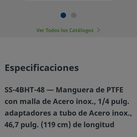
No mezcle ni intercambie productos o componentes Swa
regulados por normativas de diseño industrial, incluyendo
conexiones finales de los racores Swagelok, con los de ot
fabricantes.
Ver Todos los Catálogos
©
2026
Swagelok Company.
Todos los derechos reserva
Especificaciones
SS-4BHT-48 — Manguera de PTFE
con malla de Acero inox., 1/4 pulg.
adaptadores a tubo de Acero inox.,
46,7 pulg. (119 cm) de longitud