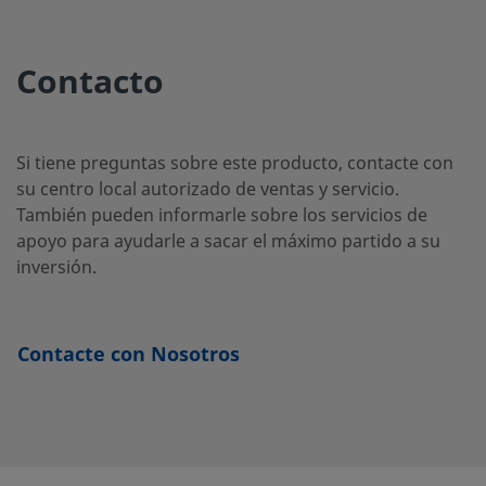
SS-
PTFE
1/4 pulg.
Adaptador
1/4 pulg.
a tubo
4BHT-
Contacto
Swagelok®
120
Si tiene preguntas sobre este producto, contacte con
SS-
PTFE
1/4 pulg.
Adaptador
1/4 pulg.
su centro local autorizado de ventas y servicio.
a tubo
4BHT-
También pueden informarle sobre los servicios de
Swagelok®
18
apoyo para ayudarle a sacar el máximo partido a su
inversión.
SS-
PTFE
1/4 pulg.
Adaptador
1/4 pulg.
a tubo
4BHT-
Contacte con Nosotros
Swagelok®
24
SS-
PTFE
1/4 pulg.
Adaptador
1/4 pulg.
a tubo