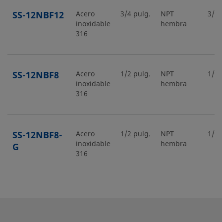
SS-12NBF12
Acero
3/4 pulg.
NPT
3/4 
inoxidable
hembra
316
SS-12NBF8
Acero
1/2 pulg.
NPT
1/2 
inoxidable
hembra
316
SS-12NBF8-
Acero
1/2 pulg.
NPT
1/2 
inoxidable
hembra
G
316
SS-12NBS12
Acero
3/4 pulg.
Racor
3/4 
inoxidable
Swagelok®
316