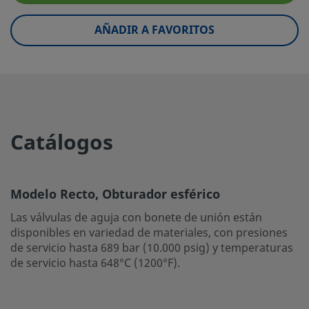
Material de la Empaquetadura
Empaquetadura del 
AÑADIR A FAVORITOS
Grafoil
Rango de presión a temperatura
399 BAR @ 37°C / 5
ambiente
100°F
Material del obturador
Aleación con base d
Tipo de vástago
Obturador esférico
Catálogos
eClass (4.1)
37010201
eClass (5.1.4)
37010201
Modelo Recto, Obturador esférico
eClass (6.0)
37010203
Las válvulas de aguja con bonete de unión están
disponibles en variedad de materiales, con presiones
eClass (6.1)
37010203
de servicio hasta 689 bar (10.000 psig) y temperaturas
de servicio hasta 648°C (1200°F).
eClass (10.1)
37010203
UNSPSC (4.03)
40141602