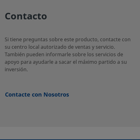
Contacto
SS-12NBS16
Acero
1 pulg.
Racor
1 pu
inoxidable
Swagelok®
316
Si tiene preguntas sobre este producto, contacte con
su centro local autorizado de ventas y servicio.
También pueden informarle sobre los servicios de
SS-12NBS8
Acero
1/2 pulg.
Racor
1/2 
apoyo para ayudarle a sacar el máximo partido a su
inoxidable
Swagelok®
inversión.
316
Contacte con Nosotros
SS-12NBS8-
Acero
1/2 pulg.
Racor
1/2 
inoxidable
Swagelok®
G
316
SS-
Acero
1/2 pulg.
Soldadura
1/2 
inoxidable
de tubería