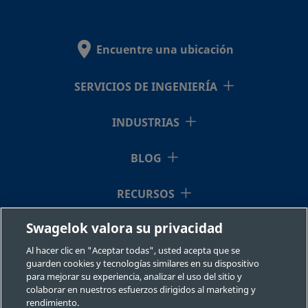
12NBSW8P-
316
por
G
encastre
Encuentre una ubicación
SS-3NBF2
Acero
1/8 pulg.
NPT
1/8 
SERVICIOS DE INGENIERÍA
inoxidable
hembra
316
INDUSTRIAS
BLOG
SS-3NBF4
Acero
1/4 pulg.
NPT
1/4 
inoxidable
hembra
316
RECURSOS
Swagelok valora su privacidad
QUIÉNES SOMOS
SS-3NBF4-G
Acero
1/4 pulg.
NPT
1/4 
Al hacer clic en "Aceptar todas", usted acepta que se
inoxidable
hembra
guarden cookies y tecnologías similares en su dispositivo
316
para mejorar su experiencia, analizar el uso del sitio y
colaborar en nuestros esfuerzos dirigidos al marketing y
rendimiento.