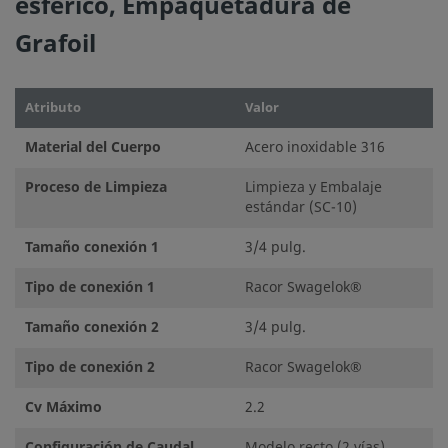
esférico, Empaquetadura de
conexiones finales de los racores Swagelok, con los de ot
Grafoil
fabricantes.
Atributo
Valor
Material del Cuerpo
Acero inoxidable 316
©
2026
Swagelok Company.
Todos los derechos reserva
Proceso de Limpieza
Limpieza y Embalaje
estándar (SC-10)
Tamaño conexión 1
3/4 pulg.
Tipo de conexión 1
Racor Swagelok®
Tamaño conexión 2
3/4 pulg.
Tipo de conexión 2
Racor Swagelok®
Cv Máximo
2.2
Configuración de Caudal
Modelo recto (2 vías)