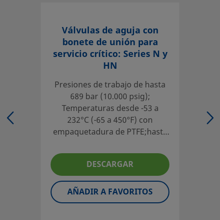
UNSPSC (10.0)
40141602
UNSPSC (11.0501)
40141602
Válvulas de aguja con
bonete de unión para
UNSPSC (13.0601)
40141602
servicio crítico: Series N y
HN
UNSPSC (15.1)
40141602
Presiones de trabajo de hasta
UNSPSC (17.1001)
40183103
689 bar (10.000 psig);
Temperaturas desde -53 a
Modelo Recto, Obturador esférico
232°C (-65 a 450°F) con
Las válvulas de aguja con bonete de unión están disponib
empaquetadura de PTFE;hasta
de materiales, con presiones de servicio hasta 689 bar (10
648°C (1200°F) con
temperaturas de servicio hasta 648°C (1200°F).
empaquetadura de Grafoil®;
DESCARGAR
Materiales, acero inoxidable
Inicie la sesión o regístrese
para ver los precios
316, aleaciones 400, 20, 600 y C-
276 y titanio
AÑADIR A FAVORITOS
Contacto