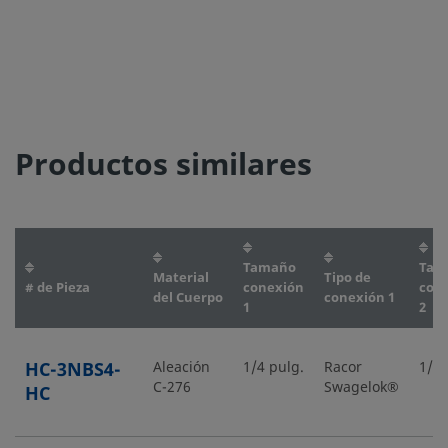
Productos similares
Tamaño
Tam
Material
Tipo de
# de Pieza
conexión
con
del Cuerpo
conexión 1
1
2
HC-3NBS4-
Aleación
1/4 pulg.
Racor
1/4 
C-276
Swagelok®
HC