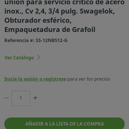
unión para servicio crítico de acero
Tamaño conexión 1
3/4 pulg.
inox., Cv 2,4, 3/4 pulg. Swagelok,
Tipo de conexión 1
Racor Swagelok®
Obturador esférico,
Tamaño conexión 2
3/4 pulg.
Empaquetadura de Grafoil
Tipo de conexión 2
Racor Swagelok®
Referencia #: SS-12NBS12-G
Cv Máximo
2.2
Ver Catálogo
Configuración de Caudal
Modelo recto (2 vías
Tipo de mando
Barra de aluminio
Inicie la sesión o regístrese
para ver los precios
Máxima Temperatura, °F (°C)
1200 (648)
Rango de temperatura y presión máx
648°C @ 118 BAR / 
PSIG
Mínima Temperatura, °F (°C)
-65 (-53)
AÑADIR A LA LISTA DE LA COMPRA
Orificio
0,437 pulg.