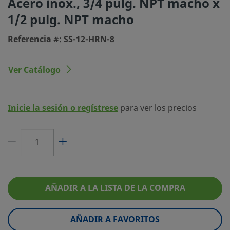
Acero inox., 3/4 pulg. NPT macho x
1/2 pulg. NPT macho
Tamaño conexión 2
1/2 pulg.
Referencia #: SS-12-HRN-8
Tipo de conexión 2
NPT macho
Limitador de Caudal
No
Ver Catálogo
eClass (4.1)
37021016
eClass (5.1.4)
37020514
Inicie la sesión o regístrese
para ver los precios
eClass (6.0)
37020514
eClass (6.1)
37020514
eClass (10.1)
37020514
UNSPSC (4.03)
40141715
AÑADIR A LA LISTA DE LA COMPRA
UNSPSC (10.0)
40173607
AÑADIR A FAVORITOS
UNSPSC (11.0501)
40142305