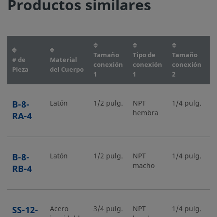
Productos similares
Tamaño
Tipo de
Tamaño
T
# de
Material
conexión
conexión
conexión
c
Pieza
del Cuerpo
1
1
2
2
B-8-
Latón
1/2 pulg.
NPT
1/4 pulg.
N
hembra
m
RA-4
B-8-
Latón
1/2 pulg.
NPT
1/4 pulg.
N
macho
h
RB-4
SS-12-
Acero
3/4 pulg.
NPT
1/4 pulg.
N