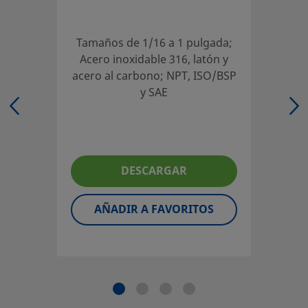
partido a su inversión.
Contacte con Nosotros
Tamaños de 1/16 a 1 pulgada;
Acero inoxidable 316, latón y
acero al carbono; NPT, ISO/BSP
El diseñador y usuario del sistema deben revisar la docu
y SAE
técnica para asegurar una correcta selección de producto.
seleccionar un producto, habrá que tener en cuenta el di
global del sistema para conseguir un servicio seguro y sin
problemas. El diseñador de la instalación y el usuario son 
DESCARGAR
responsables de la función del componente, de la compati
los materiales, de los rangos de operación apropiados, a
la operación y mantenimiento del mismo.
AÑADIR A FAVORITOS
©
2026
Swagelok Company.
Todos los derechos reserva