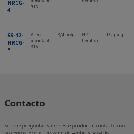
inoxidable
hembra
h
HRCG-
316
4
SS-12-
Acero
3/4 pulg.
NPT
1/2 pulg.
N
inoxidable
hembra
h
HRCG-
316
8
SS-12-
Acero
3/4 pulg.
NPT
1/4 pulg.
N
inoxidable
macho
m
HRN-4
316
Contacto
SS-12-
Acero
3/4 pulg.
NPT
3/8 pulg.
N
inoxidable
macho
m
HRN-6
316
Si tiene preguntas sobre este producto, contacte con
su centro local autorizado de ventas y servicio.