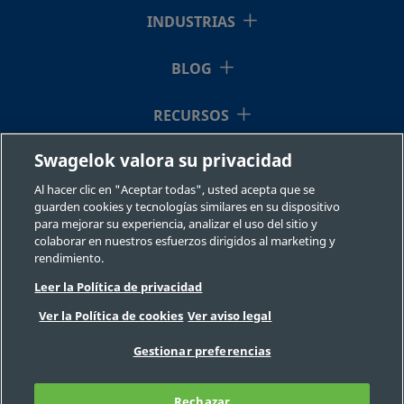
INDUSTRIAS
BLOG
SS-12-
Acero
3/4 pulg.
NPT
3/8 pulg.
N
inoxidable
macho
h
RB-6
316
RECURSOS
Swagelok valora su privacidad
QUIÉNES SOMOS
SS-12-
Acero
3/4 pulg.
NPT
1/2 pulg.
N
Al hacer clic en "Aceptar todas", usted acepta que se
inoxidable
macho
h
RB-8
guarden cookies y tecnologías similares en su dispositivo
316
para mejorar su experiencia, analizar el uso del sitio y
colaborar en nuestros esfuerzos dirigidos al marketing y
rendimiento.
Leer la Política de privacidad
SS-16-
Acero
1 pulg.
NPT
3/4 pulg.
N
©2026 Swagelok Company. Todos los derechos reservados.
inoxidable
hembra
h
HRCG-
Ver la Política de cookies
Ver aviso legal
Selección fiable de un componente
316
12
Privacidad
Legal
Imprimir
Gestionar preferencias
Carreras
Contacte con nosotros
Preguntas Frecuentes
Mapa del sitio
Rechazar