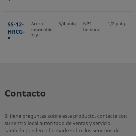
SS-12-
Acero
3/4 pulg.
NPT
1/2 pulg.
N
inoxidable
hembra
h
HRCG-
316
8
SS-12-
Acero
3/4 pulg.
NPT
1/4 pulg.
N
inoxidable
macho
m
HRN-4
316
Contacto
SS-12-
Acero
3/4 pulg.
NPT
3/8 pulg.
N
inoxidable
macho
m
HRN-6
316
Si tiene preguntas sobre este producto, contacte con
su centro local autorizado de ventas y servicio.
También pueden informarle sobre los servicios de