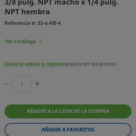
3/8 pulg. NPT macho x 1/4 pulg.
Tamaño conexión 2
1/4 pulg.
NPT hembra
Tipo de conexión 2
NPT hembra
Referencia #: SS-6-RB-4
Limitador de Caudal
No
eClass (4.1)
37020564
Ver Catálogo
eClass (5.1.4)
37020514
eClass (6.0)
37020514
Inicie la sesión o regístrese
para ver los precios
eClass (6.1)
37020514
eClass (10.1)
37020514
UNSPSC (4.03)
40141724
AÑADIR A LA LISTA DE LA COMPRA
UNSPSC (10.0)
40173607
UNSPSC (11.0501)
40142305
AÑADIR A FAVORITOS
UNSPSC (13.0601)
40173607