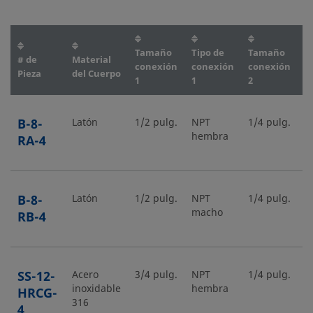
Tamaño
Tipo de
Tamaño
T
# de
Material
conexión
conexión
conexión
c
Pieza
del Cuerpo
1
1
2
2
B-8-
Latón
1/2 pulg.
NPT
1/4 pulg.
N
hembra
m
RA-4
B-8-
Latón
1/2 pulg.
NPT
1/4 pulg.
N
macho
h
RB-4
SS-12-
Acero
3/4 pulg.
NPT
1/4 pulg.
N
inoxidable
hembra
h
HRCG-
316
4