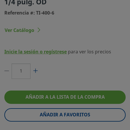
1/4 pulg. OD
Tipo de conexión 1
Racor Swagelok®
Referencia #: TI-400-6
Tamaño conexión 2
1/4 pulg.
Tipo de conexión 2
Racor Swagelok®
Ver Catálogo
Limitador de Caudal
No
eClass (4.1)
37030701
Inicie la sesión o regístrese
para ver los precios
eClass (5.1.4)
37020590
eClass (6.0)
37020590
eClass (6.1)
37020590
eClass (10.1)
37020590
AÑADIR A LA LISTA DE LA COMPRA
UNSPSC (4.03)
40142603
AÑADIR A FAVORITOS
UNSPSC (10.0)
40142600
UNSPSC (11.0501)
40142600