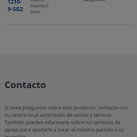
1210-
Stainless
9-SG2
Steel
2507-
Super
1/4 pulg.
Racor
1/4 pulg.
Duplex
Swagelok®
400-6-
Stainless
SG2
Steel
2507-
Super
1/4 pulg.
Racor
1/4 pulg.
Contacto
Duplex
Swagelok®
400-9-
Stainless
SG2
Steel
Si tiene preguntas sobre este producto, contacte con
su centro local autorizado de ventas y servicio.
También pueden informarle sobre los servicios de
2507-
Super
3/8 pulg.
Racor
3/8 pulg.
Duplex
Swagelok®
apoyo para ayudarle a sacar el máximo partido a su
600-3-
Stainless