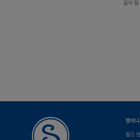
움이 될
엔지니
필드 