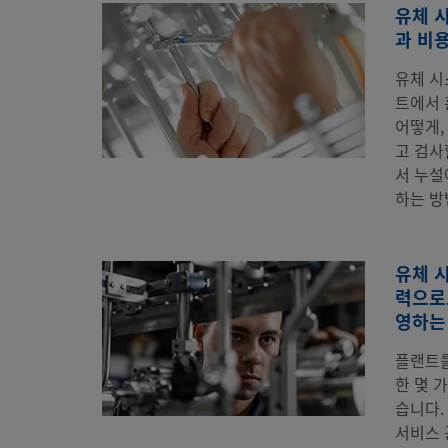
유체 
과 비
유체 시
트에서 
어떻게,
고 검사
서 누설
하는 방
유체 
력으로
영하는
플랜트를
한 몇 
습니다.
서비스 