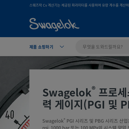
text.skipToContent
text.skipToNavigation
스웨즈락 Cv 계산기는 제공된 파라미터를 사용하여 유량 계수를 계산하며
제품 쇼핑하기
®
Swagelok
프로세스
력 게이지(PGI 및 
®
Swagelok
PGI 시리즈 및 PBG 시리즈 산
psi, 1000 bar 또는 100 MPa의 시