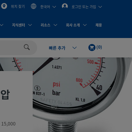
위치 찾기
한국어
로그인 또는 가입
지식센터
리소스
회사 소개
채용
카
제
(
0
)
빠른 추가
트
품
검
색
 압
5,000