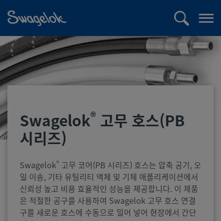
text.skipToContent
text.skipToNavigation
검
메
색
뉴
열
기
®
Swagelok
고무 호스(PB
시리즈)
®
Swagelok
고무 코어(PB 시리즈) 호스는 압축 공기, 오
일 이송, 기타 유틸리티 액체 및 기체 애플리케이션에서
신뢰성 높고 비용 효율적인 성능을 제공합니다. 이 제품
은 적절한 공구를 사용하여 Swagelok 고무 호스 연결
구를 새로운 호스에 수동으로 밀어 넣어 현장에서 간단