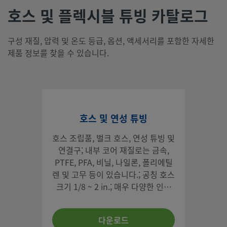
호스 및 플렉시블 튜빙 카탈로그
구성 재질, 압력 및 온도 등급, 옵션, 액세서리를 포함한 자세한
제품 정보를 찾을 수 있습니다.
호스 및 연성 튜빙
호스 조립품, 벌크 호스, 연성 튜빙 및
연결구; 내부 코어 재질로는 금속,
PTFE, PFA, 비닐, 나일론, 폴리에틸
렌 및 고무 등이 있습니다.; 공칭 호스
크기 1/8 ~ 2 in.; 매우 다양한 인치
및 미터 규격의 연결구; 고객 요청 길
이 제공; 커버, 태그 부착 및 테스트
다운로드
옵션 제공