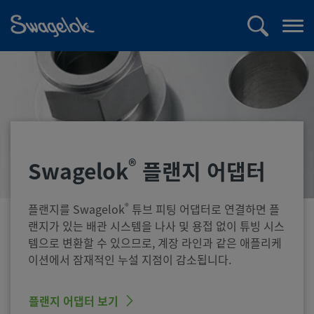
text.skipToContent
text.skipToNavigation
검
메
색
뉴
열
기
®
Swagelok
플랜지 어댑터
®
플랜지를 Swagelok
튜브 피팅 어댑터로 연결하면 플
랜지가 있는 배관 시스템을 나사 및 용접 없이 튜빙 시스
템으로 변환할 수 있으므로, 계장 라인과 같은 애플리케
이션에서 잠재적인 누설 지점이 감소됩니다.
플랜지 어댑터 보기