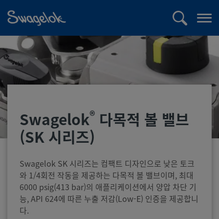
text.skipToContent
text.skipToNavigation
검
메
색
뉴
열
기
®
Swagelok
다목적 볼 밸브
(SK 시리즈)
Swagelok SK 시리즈는 컴팩트 디자인으로 낮은 토크
와 1/4회전 작동을 제공하는 다목적 볼 밸브이며, 최대
6000 psig(413 bar)의 애플리케이션에서 양압 차단 기
능, API 624에 따른 누출 저감(Low-E) 인증을 제공합니
다.