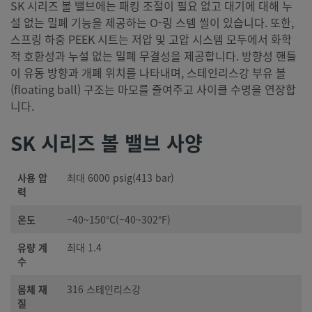
SK 시리즈 볼 밸브에는 패킹 조절이 필요 없고 대기에 대해 누
설 없는 밀폐 기능을 제공하는 O-링 스템 씰이 있습니다. 또한,
스프링 하중 PEEK 시트는 저압 및 고압 시스템 모두에서 화학
적 호환성과 누설 없는 밀폐 무결성을 제공합니다. 방향성 핸들
이 유동 방향과 개폐 위치를 나타내며, 스테인리스강 부유 볼
(floating ball) 구조는 마모를 줄여주고 사이클 수명을 연장합
니다.
SK 시리즈 볼 밸브 사양
사용 압
최대 6000 psig(413 bar)
력
온도
–40~150°C(–40~302°F)
유량 계
최대 1.4
수
몸체 재
316 스테인리스강
질