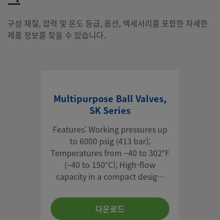
구성 재질, 압력 및 온도 등급, 옵션, 액세서리를 포함한 자세한
제품 정보를 찾을 수 있습니다.
Multipurpose Ball Valves,
SK Series
Features: Working pressures up
to 6000 psig (413 bar);
Temperatures from −40 to 302°F
(−40 to 150°C); High-flow
capacity in a compact design;
1/4 to 3/8 in. and 6 to 8 mm end
connections; 316 stainless steel
다운로드
construction