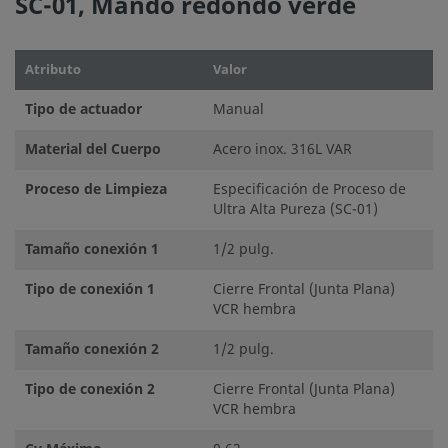
SC-01, Mando redondo verde
No mezcle ni intercambie productos o componentes Swa
regulados por normativas de diseño industrial, incluyendo
conexiones finales de los racores Swagelok, con los de ot
Atributo
Valor
fabricantes.
Tipo de actuador
Manual
Material del Cuerpo
Acero inox. 316L VAR
Proceso de Limpieza
Especificación de Proceso de
©
2026
Swagelok Company.
Todos los derechos reserva
Ultra Alta Pureza (SC-01)
Tamaño conexión 1
1/2 pulg.
Tipo de conexión 1
Cierre Frontal (Junta Plana)
VCR hembra
Tamaño conexión 2
1/2 pulg.
Tipo de conexión 2
Cierre Frontal (Junta Plana)
VCR hembra