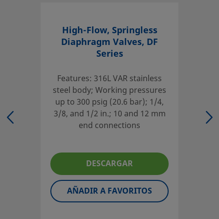
UNSPSC (10.0)
40141621
High-Flow, Springless
UNSPSC (11.0501)
40141621
Diaphragm Valves, DF
Series
UNSPSC (13.0601)
40141621
UNSPSC (15.1)
40141621
Features: 316L VAR stainless
steel body; Working pressures
UNSPSC (17.1001)
40183102
up to 300 psig (20.6 bar); 1/4,
3/8, and 1/2 in.; 10 and 12 mm
Modelo Recto, Actuación Manual
end connections
Las válvulas de diafragma Swagelok están disponibles en
de tamaños, materiales y configuraciones para satisfacer
necesidades en aplicaciones generales, de alta pureza y de
DESCARGAR
pureza.
AÑADIR A FAVORITOS
Inicie la sesión o regístrese
para ver los precios