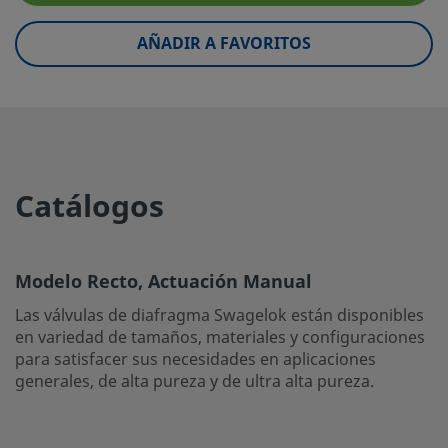
Rango de temperatura y
65°C @ 20,6 BAR / 150°F @ 3
presión máx
AÑADIR A FAVORITOS
Mínima Temperatura, °F (°C)
-10 (-23)
Rango de presión a
20,6 BAR @ 20°C / 300 PSIG 
temperatura ambiente
Material del asiento
PCTFE
Catálogos
Acabado superficial
Promedio de 0,13 µm (5 µpul
eClass (4.1)
37010206
Modelo Recto, Actuación Manual
eClass (5.1.4)
37011800
Las válvulas de diafragma Swagelok están disponibles
eClass (6.0)
37011801
en variedad de tamaños, materiales y configuraciones
para satisfacer sus necesidades en aplicaciones
eClass (6.1)
37011801
generales, de alta pureza y de ultra alta pureza.
eClass (10.1)
37011801
UNSPSC (4.03)
40141600