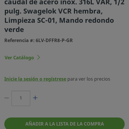
caudal de acero inox. 316L VAR, 1/2
Pureza (SC-01)
pulg. Swagelok VCR hembra,
Tamaño conexión 1
1/2 pulg.
Limpieza SC-01, Mando redondo
Tipo de conexión 1
Cierre Frontal (Junta Plana) 
verde
hembra
Referencia #: 6LV-DFFR8-P-GR
Tamaño conexión 2
1/2 pulg.
Tipo de conexión 2
Cierre Frontal (Junta Plana) 
Ver Catálogo
hembra
Cv Máximo
0.62
Inicie la sesión o regístrese
para ver los precios
Configuración de Caudal
Modelo recto (2 vías)
Color del Mando
Verde
Tipo de mando
Redondo
Máxima Temperatura, °F (°C)
150 (65)
AÑADIR A LA LISTA DE LA COMPRA