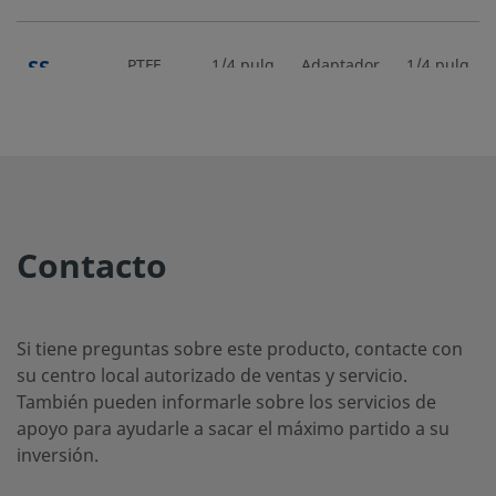
SS-
PTFE
1/4 pulg.
Adaptador
1/4 pulg.
a tubo
4BHT-
Swagelok®
12
SS-
PTFE
1/4 pulg.
Adaptador
1/4 pulg.
a tubo
4BHT-
Contacto
Swagelok®
120
Si tiene preguntas sobre este producto, contacte con
SS-
PTFE
1/4 pulg.
Adaptador
1/4 pulg.
su centro local autorizado de ventas y servicio.
a tubo
4BHT-
También pueden informarle sobre los servicios de
Swagelok®
18
apoyo para ayudarle a sacar el máximo partido a su
inversión.