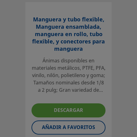
Manguera y tubo flexible,
Manguera ensamblada,
manguera en rollo, tubo
flexible, y conectores para
manguera
Ánimas disponibles en
materiales metálicos, PTFE, PFA,
vinilo, nilón, polietileno y goma;
Tamaños nominales desde 1/8
a 2 pulg; Gran variedad de
conexiones finales fraccionales
y métricas; Longitudes
DESCARGAR
personalizadas disponibles;
Cubiertas, etiquetado y
pruebas opcionales
AÑADIR A FAVORITOS