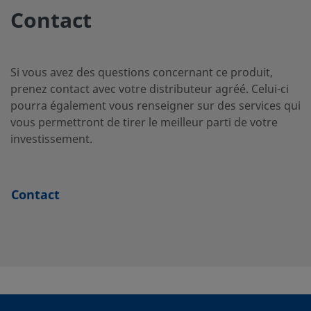
SS-
Acier
12 mm
Raccord 
Contact
inoxydable 316
tube
AFSS12MM-
Swagelo
LH
Si vous avez des questions concernant ce produit,
prenez contact avec votre distributeur agréé. Celui-ci
SS-AFSS16
Acier
1 po
Raccord
pourra également vous renseigner sur des services qui
inoxydable 316
Swagelo
vous permettront de tirer le meilleur parti de votre
pour tub
investissement.
SS-
Acier
16 mm
Raccord
inoxydable 316
Swagelo
Contact
AFSS16MM
pour tub
SS-AFSS6
Acier
3/8 po
Raccord
inoxydable 316
Swagelo
pour tub