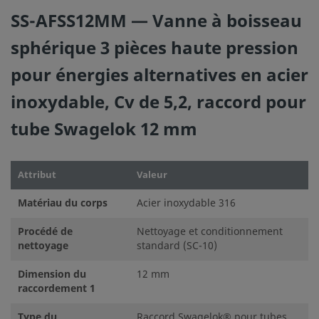
SS-AFSS12MM — Vanne à boisseau
sphérique 3 pièces haute pression
©
pour énergies alternatives en acier
2026
Swagelok Company.
Tous droits réservés.
inoxydable, Cv de 5,2, raccord pour
tube Swagelok 12 mm
Attribut
Valeur
Matériau du corps
Acier inoxydable 316
Procédé de
Nettoyage et conditionnement
nettoyage
standard (SC-10)
Dimension du
12 mm
raccordement 1
Type du
Raccord Swagelok® pour tubes