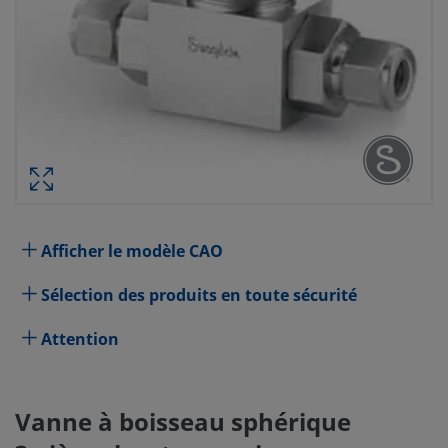
VANNE À BOISSEAU SPHÉRIQUE 3 PIÈ
PRESSION POUR ÉNERGIES ALTERN
ACIER INOXYDABLE, CV DE 5,2, RAC
TUBE SWAGEL
RÉF. PI
Afficher le modèle CAO
Spécifications
Sélection des produits en toute sécurité
Attribut
Valeur
Attention
Matériau du corps
Acier inoxydable 316
Procédé de nettoyage
Nettoyage et conditionnement 
Vanne à boisseau sphérique
10)