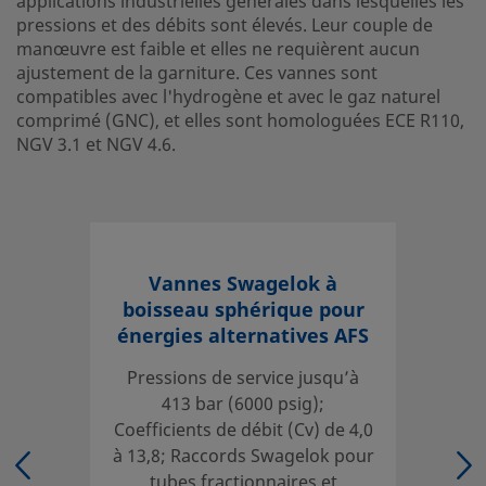
applications industrielles générales dans lesquelles les
pressions et des débits sont élevés. Leur couple de
Configuration droite, 2 voies
manœuvre est faible et elles ne requièrent aucun
Avec des coefficients de débit allant jusqu'à 13,8, les vann
ajustement de la garniture. Ces vannes sont
multifonctions à boisseau sphérique 2 voies de la série A
compatibles avec l'hydrogène et avec le gaz naturel
comprimé (GNC), et elles sont homologuées ECE R110,
aux exigences de nombreuses applications utilisant l'hydr
NGV 3.1 et NGV 4.6.
gaz naturel comprimé, ainsi qu'aux exigences d'autres ap
industrielles générales dans lesquelles les pressions et de
élevés. Leur couple de manœuvre est faible et elles ne re
ajustement de la garniture. Ces vannes sont compatibles 
l'hydrogène et avec le gaz naturel comprimé (GNC), et ell
homologuées ECE R110, NGV 3.1 et NGV 4.6.
Vannes Swagelok à
boisseau sphérique pour
Ouvrir une session ou s’inscrire
pour afficher des prix
énergies alternatives AFS
Contact
Pressions de service jusqu’à
413 bar (6000 psig);
Si vous avez des questions concernant ce produit, prenez
Coefficients de débit (Cv) de 4,0
votre distributeur agréé. Celui-ci pourra également vous 
à 13,8; Raccords Swagelok pour
des services qui vous permettront de tirer le meilleur part
tubes fractionnaires et