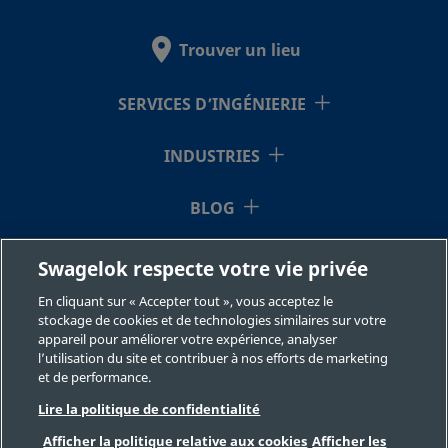
Trouver un lieu
SS-AFSS8
Acier
1/2 po
Raccord
inoxydable 316
Swagelo
pour tub
SERVICES D’INGÉNIERIE
INDUSTRIES
SS-AFSS8-
Acier
1/2 po
Raccord
inoxydable 316
Swagelo
LH
BLOG
pour tub
RESSOURCES
Swagelok respecte votre vie privée
En cliquant sur « Accepter tout », vous acceptez le
À NOTRE SUJET
stockage de cookies et de technologies similaires sur votre
appareil pour améliorer votre expérience, analyser
l’utilisation du site et contribuer à nos efforts de marketing
et de performance.
Lire la politique de confidentialité
Afficher la politique relative aux cookies
Afficher les