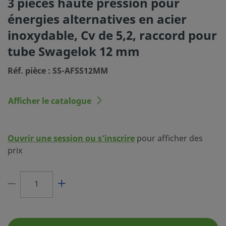
3 pièces haute pression pour
Dimension du raccordement
12 mm
énergies alternatives en acier
1
inoxydable, Cv de 5,2, raccord pour
Type du raccordement 1
Raccord Swagelok® pour tube
tube Swagelok 12 mm
Dimension du raccordement
12 mm
2
Réf. pièce : SS-AFSS12MM
Type du raccordement 2
Raccord Swagelok® pour tube
Afficher le catalogue
Cv maximal
5.2
Caractéristique
Utilisation avec des énergies a
Ouvrir une session ou s’inscrire
pour afficher des
Type d’écoulement
2-Way-Shutoff-Straight
prix
Couleur de poignée
Noir
Type de poignée
Poignée directionnelle
Certification faibles
Oui
émissions