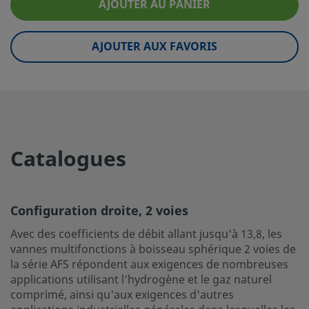
AJOUTER AU PANIER
eClass (4.1)
37010401
eClass (5.1.4)
37010401
AJOUTER AUX FAVORIS
eClass (6.0)
37010401
eClass (6.1)
37010401
eClass (10.1)
37010401
Catalogues
UNSPSC (4.03)
40141607
UNSPSC (10.0)
40141607
Configuration droite, 2 voies
UNSPSC (11.0501)
40141607
Avec des coefficients de débit allant jusqu'à 13,8, les
UNSPSC (13.0601)
40141607
vannes multifonctions à boisseau sphérique 2 voies de
la série AFS répondent aux exigences de nombreuses
UNSPSC (15.1)
40141607
applications utilisant l'hydrogène et le gaz naturel
UNSPSC (17.1001)
40141607
comprimé, ainsi qu'aux exigences d'autres