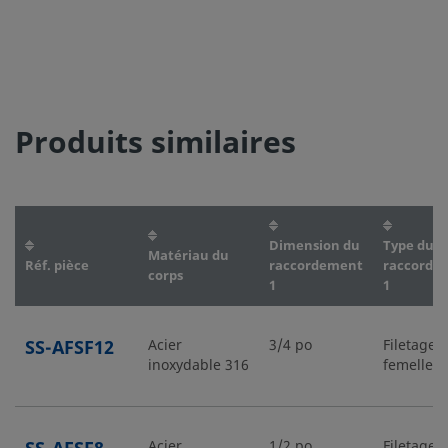
Produits similaires
Dimension du
Type du
Matériau du
Réf. pièce
raccordement
raccorde
corps
1
1
SS-AFSF12
Acier
3/4 po
Filetage 
inoxydable 316
femelle
Acier
1/2 po
Filetage 