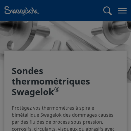
text.skipToContent
text.skipToNavigation
Recherche
Me
ouv
Sondes
thermométriques
®
Swagelok
Protégez vos thermomètres à spirale
bimétallique Swagelok des dommages causés
par des fluides de process sous pression,
corrosifs, circulants, visqueux ou abrasifs avec