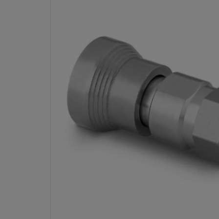
CORPS DE RACCORD RAPID
ACIER INOXYDABLE, CV DE