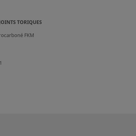
JOINTS TORIQUES
orocarboné FKM
1
on avec une tige DESO ; 0,9 en
c une tige SESO