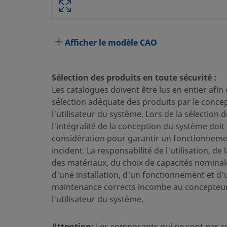
Spécifications
Attribut
Valeur
Afficher le modèle CAO
Inclusion d'air
1 cm3
Sélection des produits en toute sécurité :
Matériau du corps
Acier in
Les catalogues doivent être lus en entier afin
Procédé de nettoyage
Nettoyag
sélection adéquate des produits par le conce
l'utilisateur du système. Lors de la sélection 
Dimension du raccordement 1
3/8 po
l'intégralité de la conception du système doit 
considération pour garantir un fonctionnemen
Type du raccordement 1
Raccord
incident. La responsabilité de l'utilisation, de 
Cv maximal
0,5 en a
des matériaux, du choix de capacités nominal
avec une
d'une installation, d'un fonctionnement et d'
maintenance corrects incombe au concepteur
Lubrifiant
Dow Cor
l'utilisateur du système.
Matériau des joints toriques
Élastomè
Attention:
Les composants qui ne sont pas r