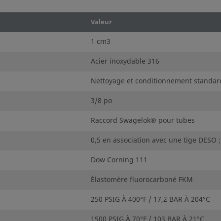
corrects incombe au concepteur
Valeur
e norme, comme les raccords
1 cm3
ervertis avec ceux d’autres
Acier inoxydable 316
Nettoyage et conditionnement standar
3/8 po
Raccord Swagelok® pour tubes
0,5 en association avec une tige DESO ;
Dow Corning 111
Élastomère fluorocarboné FKM
250 PSIG À 400°F / 17,2 BAR À 204°C
1500 PSIG À 70°F / 103 BAR À 21°C