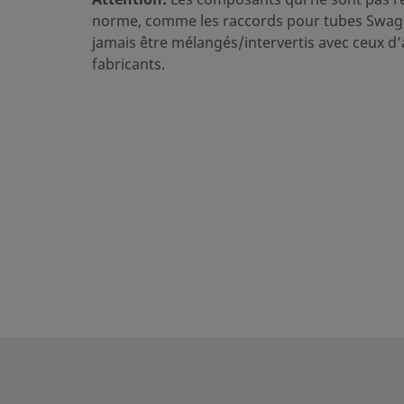
Pression nominale, accouplé, à la temp. max.
250 PSIG
norme, comme les raccords pour tubes Swage
jamais être mélangés/intervertis avec ceux d’
Pression nominale, accouplé, à temp. amb.
1500 PSI
fabricants.
Pression nominale, désaccouplé, à temp. amb.
250 PSIG
Pression/Temp. nominale (accouplement et
250 PSIG
désaccouplement)
Série
QC6
Déversement
1 cm3
Tests
1 cm3
eClass (4.1)
3711030
eClass (5.1.4)
3711030
eClass (6.0)
3702050
eClass (6.1)
3702050