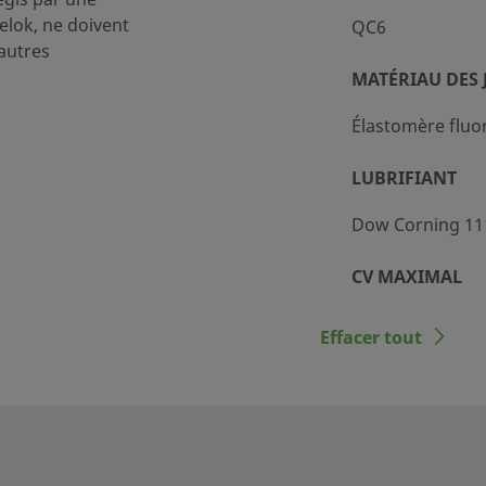
 À 400°F / 17,2 BAR À 204°C
lok, ne doivent
QC6
autres
G À 70°F / 103 BAR À 21°C
MATÉRIAU DES 
 À 70°F / 17,2 BAR À 21°C
Élastomère flu
 À 70°F / 17,2 BAR À 21°C
LUBRIFIANT
Dow Corning 11
CV MAXIMAL
0,5 en associati
2
Effacer tout
association ave
2
0
0