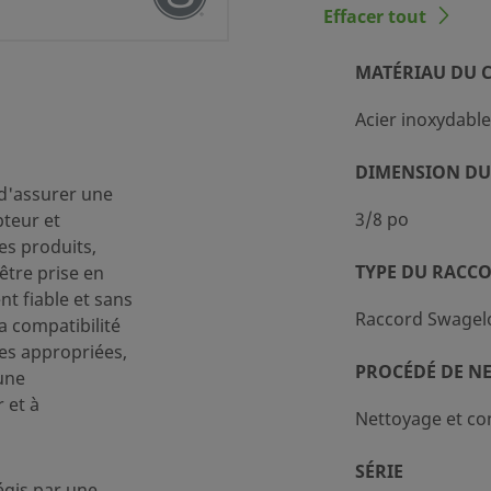
Effacer tout
MATÉRIAU DU 
Acier inoxydable
DIMENSION DU
oxydable 316
 d'assurer une
e et conditionnement standard (SC-10)
3/8 po
pteur et
des produits,
TYPE DU RACC
être prise en
t fiable et sans
 Swagelok® pour tubes
Raccord Swagel
la compatibilité
ssociation avec une tige DESO ; 0,9 en association
es appropriées,
 tige SESO
PROCÉDÉ DE N
une
 et à
ning 111
Nettoyage et co
re fluorocarboné FKM
SÉRIE
égis par une