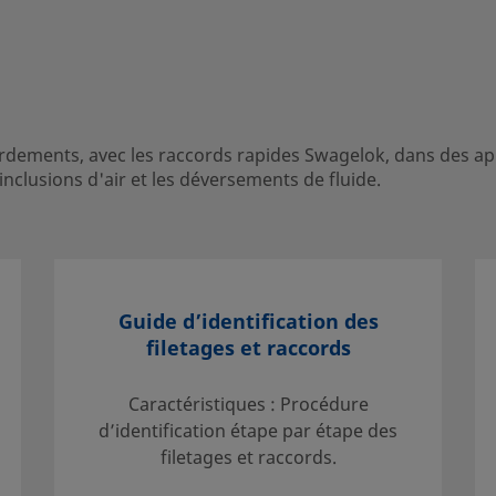
0
1
1
dements, avec les raccords rapides Swagelok, dans des appl
1
nclusions d'air et les déversements de fluide.
1
1
1
Guide d’identification des
filetages et raccords
Caractéristiques : Procédure
d’identification étape par étape des
ec les raccords rapides Swagelok, dans des
filetages et raccords.
ordements tout en limitant les inclusions d'air et