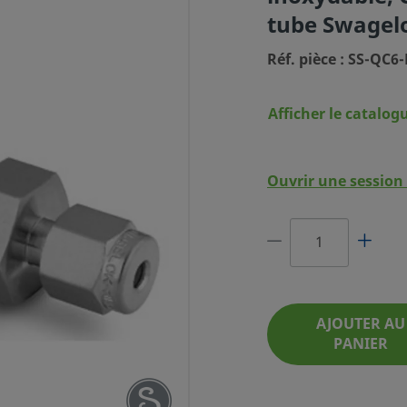
tube Swagelo
Réf. pièce : SS-QC6
Afficher le catalog
Ouvrir une session 
E D'INSTRUMENTATION EN
 0,5, RACCORD POUR TUBE
SWAGELOK 3/8 PO
AJOUTER AU
PANIER
RÉF. PIÈCE : SS-QC6-B-600