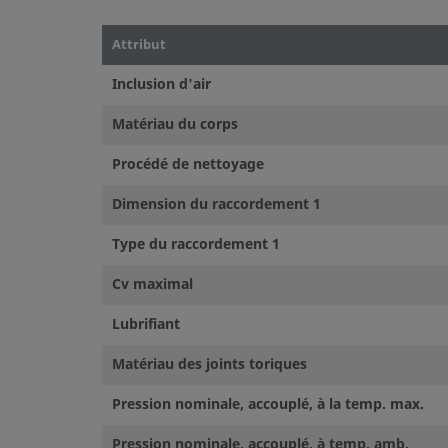
installation, d'un fonctionnement et d'une maintenance 
et à l'utilisateur du système.
Attribut
Attention:
Les composants qui ne sont pas régis par un
Inclusion d'air
pour tubes Swagelok, ne doivent jamais être mélangés/int
Matériau du corps
fabricants.
Procédé de nettoyage
Dimension du raccordement 1
©
2026
Swagelok Company.
Tous droits réservés.
Type du raccordement 1
Cv maximal
Lubrifiant
Matériau des joints toriques
Pression nominale, accouplé, à la temp. max.
Pression nominale, accouplé, à temp. amb.