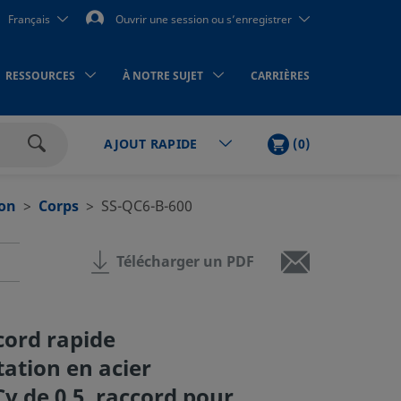
Français
Ouvrir une session ou s’enregistrer
RESSOURCES
À NOTRE SUJET
CARRIÈRES
PANIER
ARTICLES
(
0
)
AJOUT RAPIDE
Rechercher
ion
Corps
SS-QC6-B-600
Télécharger un PDF
cord rapide
ation en acier
Cv de 0,5, raccord pour