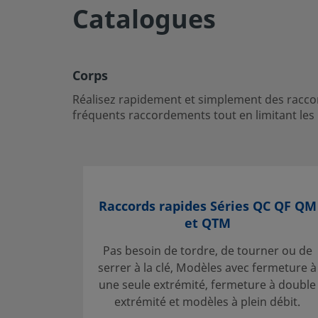
Catalogues
eClass (10.1)
3702050
UNSPSC (4.03)
3116310
UNSPSC (10.0)
2712170
Corps
Réalisez rapidement et simplement des raccor
UNSPSC (11.0501)
2712170
fréquents raccordements tout en limitant les i
UNSPSC (13.0601)
2712170
UNSPSC (15.1)
2712170
UNSPSC (17.1001)
2712170
Raccords rapides Séries QC QF QM
et QTM
Exporter au format CSV
Pas besoin de tordre, de tourner ou de
Corps
serrer à la clé, Modèles avec fermeture à
Réalisez rapidement et simplement des raccordements, av
une seule extrémité, fermeture à double
applications qui nécessitent d'effectuer de fréquents racc
extrémité et modèles à plein débit.
les déversements de fluide.