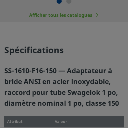
Les composants qui ne sont pas régis par une norme, co
raccords pour tubes Swagelok, ne doivent jamais être
mélangés/intervertis avec ceux d’autres fabricants.
Afficher tous les catalogues
©
2026
Swagelok Company.
Tous droits réservés.
Spécifications
SS-1610-F16-150 — Adaptateur à
bride ANSI en acier inoxydable,
raccord pour tube Swagelok 1 po,
diamètre nominal 1 po, classe 150
Attribut
Valeur