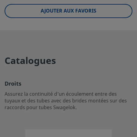
UNSPSC (4.03)
40141710
AJOUTER AUX FAVORIS
UNSPSC (10.0)
40142404
UNSPSC (11.0501)
40142612
UNSPSC (13.0601)
40183109
UNSPSC (15.1)
40173103
Catalogues
UNSPSC (17.1001)
40173103
Droits
Droits
Assurez la continuité d'un écoulement entre des tuyaux e
Assurez la continuité d'un écoulement entre des
avec des brides montées sur des raccords pour tubes Sw
tuyaux et des tubes avec des brides montées sur des
raccords pour tubes Swagelok.
Ouvrir une session ou s’inscrire
pour afficher des prix
Contact