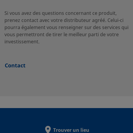
SS-
Acier
3/4 po
Raccord
inoxydable 316
Swagelok®
1210-
Si vous avez des questions concernant ce produit,
pour tubes
F16-
prenez contact avec votre distributeur agréé. Celui-ci
150
pourra également vous renseigner sur des services qui
vous permettront de tirer le meilleur parti de votre
investissement.
SS-
Acier
12 mm
Raccord pour
inoxydable 316
tube
12M0-
Swagelok®
Contact
F12-
600
SS-
Acier
12 mm
Raccord pour
inoxydable 316
tube
12M0-
Swagelok®
F32-
150
Trouver un lieu