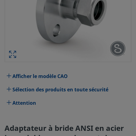
ADAPTATEUR À BRIDE ANSI 
INOXYDABLE, RACCORD PO
SWAGELOK 1 PO, DIAMÈTRE NOMIN
CL
RÉF. PIÈCE :
Afficher le modèle CAO
Spécifications
Sélection des produits en toute sécurité
Attribut
Valeur
Attention
Matériau du corps
Acier inoxydable 316
Procédé de nettoyage
Nettoyage et conditionnement 
Adaptateur à bride ANSI en acier
(SC-10)