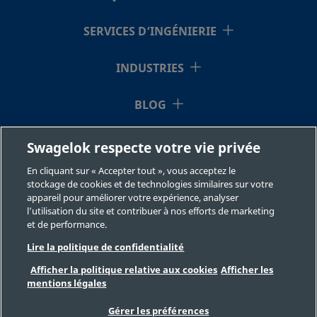
SS-
Acier
12 mm
Raccord pour
SERVICES D’INGÉNIERIE
inoxydable 316
tube
12M0-
Swagelok®
F32-
INDUSTRIES
300
BLOG
SS-
Acier
12 mm
Raccord
RESSOURCES
Swagelok respecte votre vie privée
inoxydable 316
Swagelok®
12M0-
pour tubes
En cliquant sur « Accepter tout », vous acceptez le
F8-
À NOTRE SUJET
stockage de cookies et de technologies similaires sur votre
150
appareil pour améliorer votre expérience, analyser
l’utilisation du site et contribuer à nos efforts de marketing
et de performance.
Lire la politique de confidentialité
SS-
Acier
12 mm
Raccord
inoxydable 316
Swagelok®
12M0-
Afficher la politique relative aux cookies
Afficher les
pour tubes
mentions légales
F8-
©2026 Swagelok Company. Tous droits réservés.
300
Sélection des produits en toute sécurité
Gérer les préférences