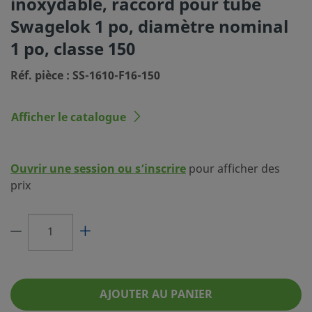
inoxydable, raccord pour tube
Dimension du
1 po
Swagelok 1 po, diamètre nominal
raccordement 1
1 po, classe 150
Type du raccordement 1
Raccord Swagelok® pour tubes
Réf. pièce : SS-1610-F16-150
Dimension du
Diam. nominal 1 po
raccordement 2
Afficher le catalogue
Type du raccordement 2
Bride ANSI, classe 150
Réducteur de débit
Non
Ouvrir une session ou s’inscrire
pour afficher des
eClass (4.1)
37020230
prix
eClass (5.1.4)
37020205
eClass (6.0)
37020500
eClass (6.1)
37020500
eClass (10.1)
37020500
AJOUTER AU PANIER