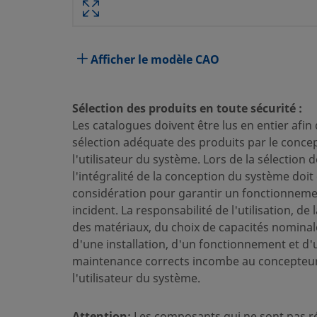
Spécifications
Attribut
Valeur
Afficher le modèle CAO
Matériau du corps
Acier inoxydable 316
Traversant
Non
Sélection des produits en toute sécurité :
Les catalogues doivent être lus en entier afin
Procédé de nettoyage
Nettoyage et conditionn
sélection adéquate des produits par le conce
Dimension du raccordement 1
6 mm
l'utilisateur du système. Lors de la sélection 
l'intégralité de la conception du système doit 
Type du raccordement 1
Raccord Swagelok® pour
considération pour garantir un fonctionnemen
incident. La responsabilité de l'utilisation, de 
Dimension du raccordement 2
3/8 po
des matériaux, du choix de capacités nominal
Type du raccordement 2
Filetage (manomètre) cyl
d'une installation, d'un fonctionnement et d'
maintenance corrects incombe au concepteur
Réducteur de débit
Non
l'utilisateur du système.
eClass (4.1)
37020713
Attention:
Les composants qui ne sont pas r