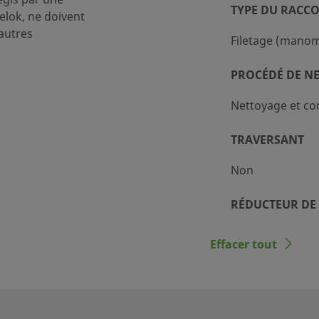
TYPE DU RACC
lok, ne doivent
autres
Filetage (manom
PROCÉDÉ DE N
Nettoyage et co
TRAVERSANT
Non
RÉDUCTEUR DE 
Non
Effacer tout