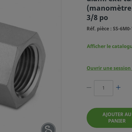
(manomètre) 
3/8 po
Réf. pièce : SS-6M0
Afficher le catalog
K EN ACIER
R FEMELLE,
 X FILETAGE
Ouvrir une session 
SO FEMELLE
3/8 PO
 PIÈCE : SS-6M0-7-6RG
AJOUTER AU
PANIER