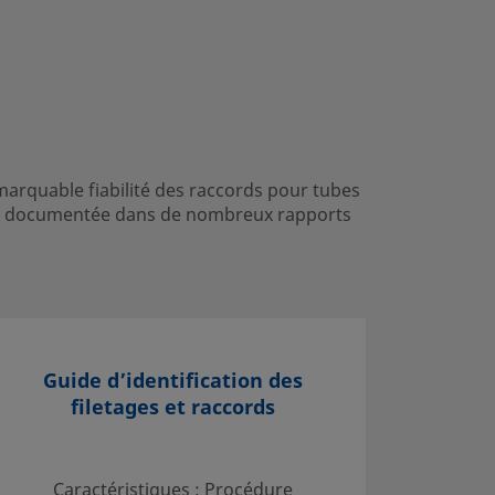
emarquable fiabilité des raccords pour tubes
 été documentée dans de nombreux rapports
Guide d’identification des
D
filetages et raccords
Sélecti
Caractéristiques : Procédure
tubes ; 