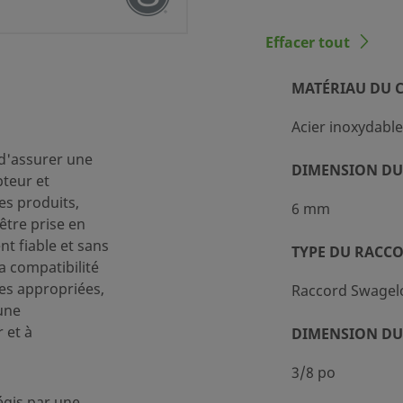
Effacer tout
MATÉRIAU DU 
Acier inoxydable
 d'assurer une
ement standard (SC-10)
DIMENSION DU
pteur et
des produits,
6 mm
être prise en
 tubes
t fiable et sans
TYPE DU RACC
la compatibilité
es appropriées,
Raccord Swagel
indrique ISO femelle
une
 et à
DIMENSION DU
3/8 po
égis par une