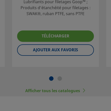
Lubrifiants pour filetages Goop™ ;
Produits d’étanchéité pour filetages :
ne sélection
SWAK®, ruban PTFE, sans PTFE
du système.
ption du
 l'utilisation,
TÉLÉCHARGER
nominales
d'une
AJOUTER AUX FAVORIS
ateur du
e norme,
ais être
Afficher tous les catalogues