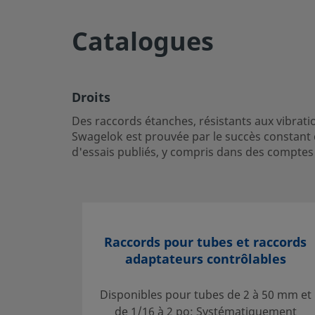
Droits
Catalogues
Des raccords étanches, résistants aux vibrations et qui ga
maintien des tubes. La remarquable fiabilité des raccord
prouvée par le succès constant de ces raccords depuis plus
ailleurs été documentée dans de nombreux rapports d'ess
Droits
dans des comptes rendus de tests effectués dans des con
Des raccords étanches, résistants aux vibrati
Ouvrir une session ou s’inscrire
pour afficher des prix
Swagelok est prouvée par le succès constant 
d'essais publiés, y compris dans des comptes
Contact
Si vous avez des questions concernant ce produit, prenez
distributeur agréé. Celui-ci pourra également vous rensei
vous permettront de tirer le meilleur parti de votre inves
Raccords pour tubes et raccords
adaptateurs contrôlables
Contact
Disponibles pour tubes de 2 à 50 mm et
de 1/16 à 2 po; Systématiquement