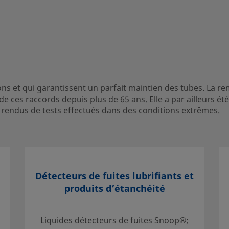
rantissent un parfait
s pour tubes Swagelok est
 de 65 ans. Elle a par
ais publiés, y compris
ditions extrêmes.
ons et qui garantissent un parfait maintien des tubes. La r
de ces raccords depuis plus de 65 ans. Elle a par ailleurs
 rendus de tests effectués dans des conditions extrêmes.
 contact avec votre
gner sur des services qui
tissement.
Détecteurs de fuites lubrifiants et
produits d’étanchéité
Liquides détecteurs de fuites Snoop®;