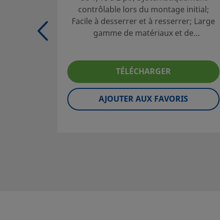
Sélection des produits en toute sécurité :
contrôlable lors du montage initial;
Les catalogues doivent être lus en entier afin d'assurer u
Facile à desserrer et à resserrer; Large
adéquate des produits par le concepteur et l'utilisateur 
gamme de matériaux et de
Lors de la sélection des produits, l'intégralité de la conce
configurations
système doit être prise en considération pour garantir un
fonctionnement fiable et sans incident. La responsabilité de
TÉLÉCHARGER
de la compatibilité des matériaux, du choix de capacités 
appropriées, d'une installation, d'un fonctionnement et 
AJOUTER AUX FAVORIS
maintenance corrects incombe au concepteur et à l'utilis
système.
Attention:
Les composants qui ne sont pas régis par un
comme les raccords pour tubes Swagelok, ne doivent jam
mélangés/intervertis avec ceux d’autres fabricants.
©
2026
Swagelok Company.
Tous droits réservés.