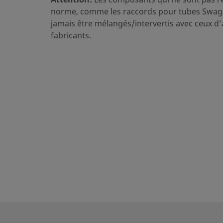
eClass (5.1.4)
37020590
norme, comme les raccords pour tubes Swage
jamais être mélangés/intervertis avec ceux d’
eClass (6.0)
37020590
fabricants.
eClass (6.1)
37020590
eClass (10.1)
37020590
UNSPSC (4.03)
40141720
UNSPSC (10.0)
40142613
UNSPSC (11.0501)
40142613
UNSPSC (13.0601)
40183110
UNSPSC (15.1)
40183110
UNSPSC (17.1001)
40183110
Exporter au format CSV