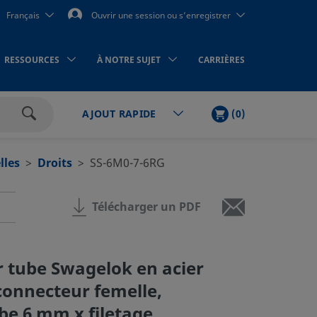
Français
Ouvrir une session ou s’enregistrer
RESSOURCES
À NOTRE SUJET
CARRIÈRES
PANIER
ARTICLES
(
0
)
AJOUT RAPIDE
Rechercher
lles
Droits
SS-6M0-7-6RG
Télécharger un PDF
 tube Swagelok en acier
connecteur femelle,
ube 6 mm x filetage