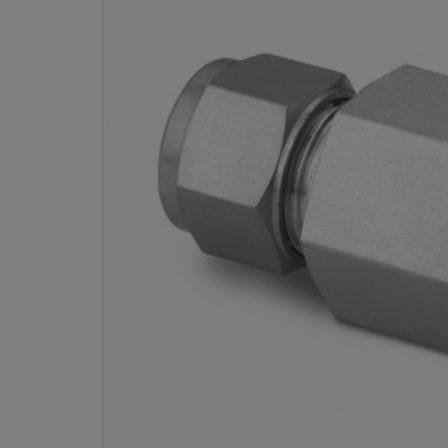
RACCORD POUR TUBE SWAGELO
INOXYDABLE, CONNECTEU
DIAM. EXT. TUBE 6 MM
(MANOMÈTRE) CYLINDRIQUE I
RÉF.