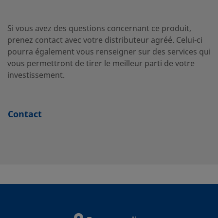
SS-
Acier
3/4 po
Filetage NPT
3/4 
inoxydable
mâle
12-
Si vous avez des questions concernant ce produit,
316
HN-
prenez contact avec votre distributeur agréé. Celui-ci
12RS
pourra également vous renseigner sur des services qui
vous permettront de tirer le meilleur parti de votre
investissement.
SS-
Acier
3/4 po
Filetage NPT
3/4 
inoxydable
mâle
12-
316
HN-
Contact
12RT
SS-
Acier
1 po
Filetage NPT
1 po
inoxydable
mâle
16-
316
HN