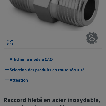
RACCORD FILETÉ EN ACIER INO
MAMELON SIX-PANS, FILETAGE CON
MÂL
RÉF. PIÈ
Spécifications
Afficher le modèle CAO
Attribut
Valeur
Sélection des produits en toute sécurité
Matériau du corps
Acier inoxydable 316
Attention
Procédé de nettoyage
Nettoyage et conditionnement 
(SC-10)
Raccord fileté en acier inoxydable,
Dimension du
3/8 po
raccordement 1