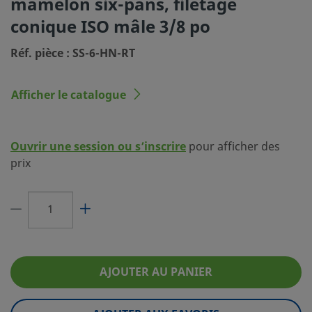
mamelon six-pans, filetage
conique ISO mâle 3/8 po
Type du raccordement 1
Filetage conique ISO mâle
Réf. pièce : SS-6-HN-RT
Dimension du
3/8 po
raccordement 2
Afficher le catalogue
Type du raccordement 2
Filetage conique ISO mâle
Réducteur de débit
Non
Ouvrir une session ou s’inscrire
pour afficher des
eClass (4.1)
37021016
prix
eClass (5.1.4)
37020590
eClass (6.0)
22560206
eClass (6.1)
37020590
eClass (10.1)
37020590
AJOUTER AU PANIER
UNSPSC (4.03)
40141715