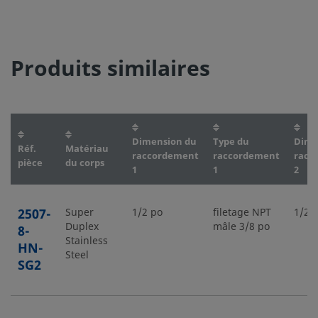
Produits similaires
Dimension du
Type du
Dime
Réf.
Matériau
raccordement
raccordement
racc
pièce
du corps
1
1
2
2507-
Super
1/2 po
filetage NPT
1/2 
Duplex
mâle 3/8 po
8-
Stainless
HN-
Steel
SG2