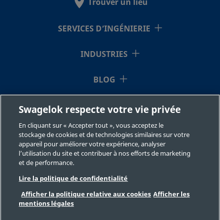
Trouver un lieu
SS-
Acier
1 po
Filetage NPT
1 po
inoxydable
mâle
16-
SERVICES D’INGÉNIERIE
316
HN-
16RS
INDUSTRIES
BLOG
SS-
Acier
1 po
Filetage NPT
1 po
inoxydable
mâle
16-
RESSOURCES
Swagelok respecte votre vie privée
316
HN-
16RT
En cliquant sur « Accepter tout », vous acceptez le
À NOTRE SUJET
stockage de cookies et de technologies similaires sur votre
appareil pour améliorer votre expérience, analyser
l’utilisation du site et contribuer à nos efforts de marketing
et de performance.
SS-
Acier
1 1/2 po
Filetage NPT
1 1/
inoxydable
mâle
Lire la politique de confidentialité
24-
316
HN
Afficher la politique relative aux cookies
Afficher les
mentions légales
©2026 Swagelok Company. Tous droits réservés.
Sélection des produits en toute sécurité