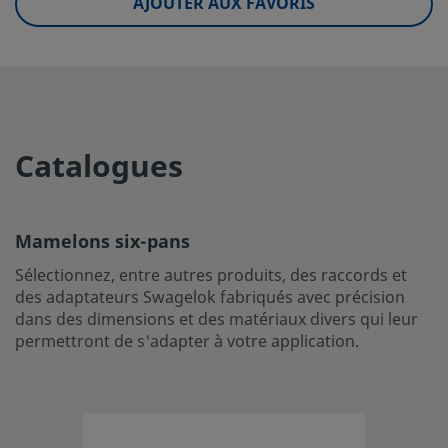
AJOUTER AUX FAVORIS
UNSPSC (10.0)
40173303
UNSPSC (11.0501)
40142318
UNSPSC (13.0601)
40173303
UNSPSC (15.1)
40173303
Catalogues
UNSPSC (17.1001)
40173303
Mamelons six-pans
Mamelons six-pans
Sélectionnez, entre autres produits, des raccords et des 
Sélectionnez, entre autres produits, des raccords et
Swagelok fabriqués avec précision dans des dimensions e
des adaptateurs Swagelok fabriqués avec précision
matériaux divers qui leur permettront de s'adapter à votr
dans des dimensions et des matériaux divers qui leur
application.
permettront de s'adapter à votre application.
Ouvrir une session ou s’inscrire
pour afficher des prix
Contact