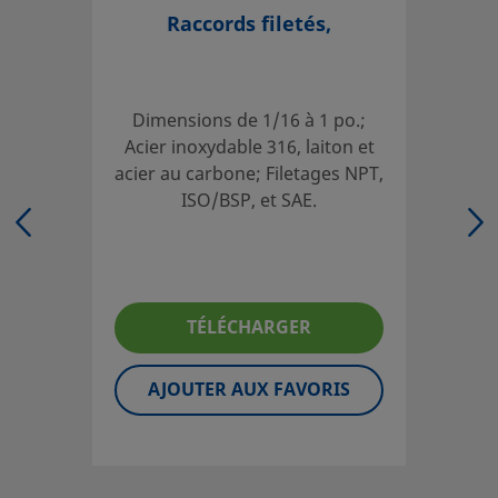
Si vous avez des questions concernant ce produit, prenez
Raccords filetés,
votre distributeur agréé. Celui-ci pourra également vous 
sur des services qui vous permettront de tirer le meilleur 
votre investissement.
Dimensions de 1/16 à 1 po.;
Acier inoxydable 316, laiton et
Contact
acier au carbone; Filetages NPT,
ISO/BSP, et SAE.
Les catalogues doivent être lus en entier afin d'assurer u
adéquate des produits par le concepteur et l'utilisateur 
Lors de la sélection des produits, l'intégralité de la conce
système doit être prise en considération pour garantir un
TÉLÉCHARGER
fonctionnement fiable et sans incident. La responsabilité 
l'utilisation, de la compatibilité des matériaux, du choix d
AJOUTER AUX FAVORIS
nominales appropriées, d'une installation, d'un fonction
d'une maintenance corrects incombe au concepteur et à l'
du système.