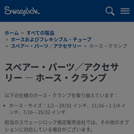
text.skipToContent
text.skipToNavigation
検
メ
索
ニ
ュ
ホーム
すべての製品
ー
ホースおよびフレキシブル・チューブ
を
スペアー・パーツ／アクセサリー
ホース・クランプ
開
く
スペアー・パーツ／アクセサ
リー — ホース・クランプ
以下の仕様のホース・クランプを取り揃えています：
ホース・サイズ：1/2～29/32 インチ、11/16～1 1/4 イ
ンチ、7/16～25/32 インチ
担当のスウェージロック指定販売会社では、その他のオプ
ションに対応している場合がございます。