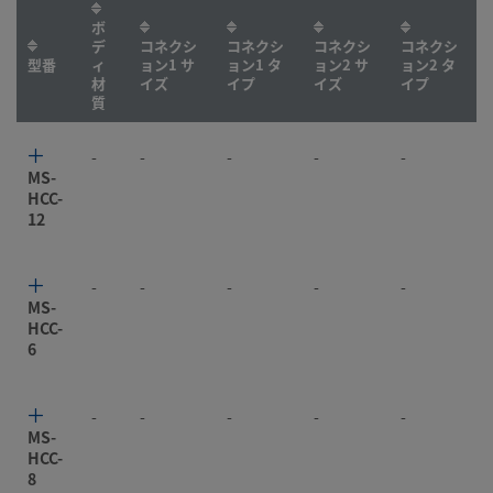
ボ
デ
コネクシ
コネクシ
コネクシ
コネクシ
型番
ィ
ョン1 サ
ョン1 タ
ョン2 サ
ョン2 タ
材
イズ
イプ
イズ
イプ
質
-
-
-
-
-
MS-
HCC-
12
-
-
-
-
-
MS-
HCC-
6
-
-
-
-
-
MS-
HCC-
8