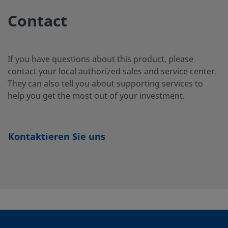
Rohrverschraubu
1010-
Contact
2-12
If you have questions about this product, please
B-
Messing
5/8 Zoll
Swagelok®
contact your local authorized sales and service center.
Rohrverschraubu
1010-
They can also tell you about supporting services to
2-8
help you get the most out of your investment.
B-
Messing
10 mm
Swagelok®
Kontaktieren Sie uns
Rohrverschraubu
10M0-
2-4
B-
Messing
10 mm
Swagelok®
Rohrverschraubu
10M0-
2-4RT