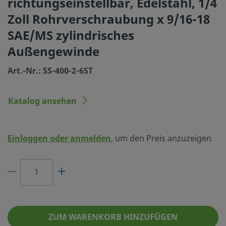
richtungseinstellbar, Edelstahl, 1/4
Größe Verbindung 1
1/4 Zoll
Zoll Rohrverschraubung x 9/16-18
SAE/MS zylindrisches
Typ Verbindung 1
Swagelok® Rohrverschraub
Außengewinde
Größe Verbindung 2
9/16-18 Zoll
Art.-Nr.: SS-400-2-6ST
Typ Verbindung 2
Gerades SAE/MS-Außengew
Durchflusswiderstand
Nein
Katalog ansehen
eClass (4.1)
37020715
eClass (5.1.4)
37020501
Einloggen oder anmelden
, um den Preis anzuzeigen
eClass (6.0)
37020501
eClass (6.1)
37020501
eClass (10.1)
37020501
UNSPSC (4.03)
40142603
ZUM WARENKORB HINZUFÜGEN