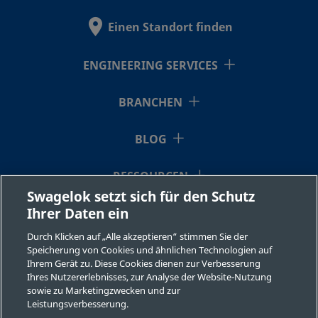
Einen Standort finden
B-
Messing
10 mm
Swagelok®
ENGINEERING SERVICES
Rohrverschraubu
10M0-
2-6RT
BRANCHEN
BLOG
B-
Messing
3/4 Zoll
Swagelok®
Rohrverschraubu
1210-
RESSOURCEN
2-12
Swagelok setzt sich für den Schutz
Ihrer Daten ein
ÜBER UNS
Durch Klicken auf „Alle akzeptieren“ stimmen Sie der
B-
Messing
12 mm
Swagelok®
Speicherung von Cookies und ähnlichen Technologien auf
Rohrverschraubu
12M0-
Ihrem Gerät zu. Diese Cookies dienen zur Verbesserung
2-8
Ihres Nutzererlebnisses, zur Analyse der Website-Nutzung
sowie zu Marketingzwecken und zur
Leistungsverbesserung.