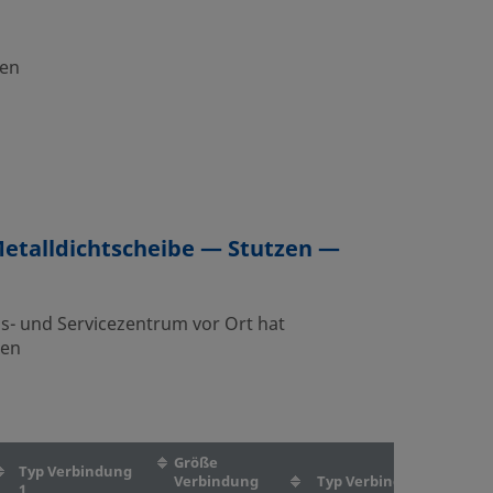
nen
talldichtscheibe — Stutzen —
bs- und Servicezentrum vor Ort hat
nen
Größe
Typ Verbindung
Verbindung
Typ Verbindung 2
1