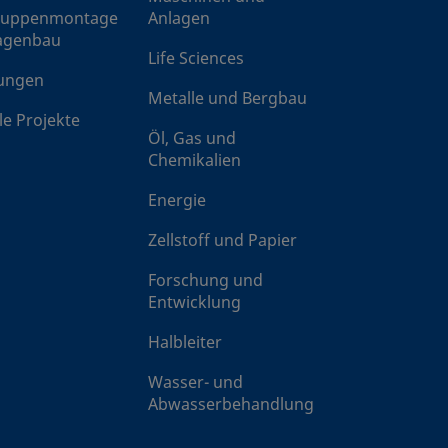
ruppenmontage
Anlagen
agenbau
Life Sciences
ungen
Metalle und Bergbau
8-VCR-3-6MTW
Edelstahl 316
1/2 Zoll
le Projekte
Öl, Gas und
Chemikalien
Energie
8-VCR-3-6TA
Edelstahl 316
1/2 Zoll
Zellstoff und Papier
Forschung und
Entwicklung
Halbleiter
8-VCR-3-8MTW
Edelstahl 316
1/2 Zoll
Wasser- und
Abwasserbehandlung