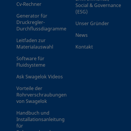
Schweißstutzen
Cv-Rechner
Social & Governance
mit
(ESG)
Metalldichtscheibe
Generator für
Druckregler-
Unser Gründer
Durchflussdiagramme
VCR®-
3/8 Zoll
Schweißstutzen
News
Schweißstutzen
Leitfaden zur
mit
Materialauswahl
Kontakt
Metalldichtscheibe
Software für
Fluidsysteme
VCR®-
3/8 Zoll
Swagelok® Rohrstutzen
Schweißstutzen
Ask Swagelok Videos
mit
Metalldichtscheibe
Vorteile der
Rohrverschraubungen
VCR®-
1/2 Zoll
Schweißstutzen
von Swagelok
Schweißstutzen
mit
Handbuch und
Metalldichtscheibe
Installationsanleitung
für