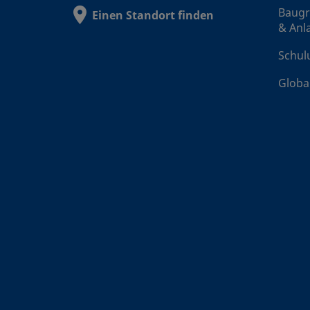
Baug
Einen Standort finden
& Anl
Schul
SS-
Globa
SS-
SS-