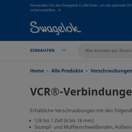
text.skipToContent
text.skipToNavigation
Verwenden Sie den Swagelok Cv-Rechner, um die optimale Di
sicherzustellen.
EINKAUFEN
Home
Alle Produkte
Verschraubunge
VCR®-Verbindungen
Erhältliche Verschraubungen mit den folgend
1/8 bis 1 Zoll (6 bis 18 mm)
Stumpf- und Muffenschweißenden, Außensc