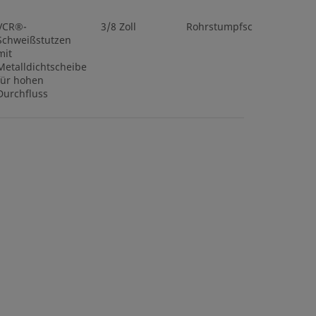
VCR®-
3/8 Zoll
Rohrstumpfschweißenden
Schweißstutzen
mit
Metalldichtscheibe
für hohen
Durchfluss
VCR®-
3/8 Zoll
Rohrstumpfschweißenden
Schweißstutzen
mit
Metalldichtscheibe
für hohen
Durchfluss
VCR®-
3/8 Zoll
Rohrstumpfschweißenden
Schweißstutzen
mit
Metalldichtscheibe
für hohen
Durchfluss