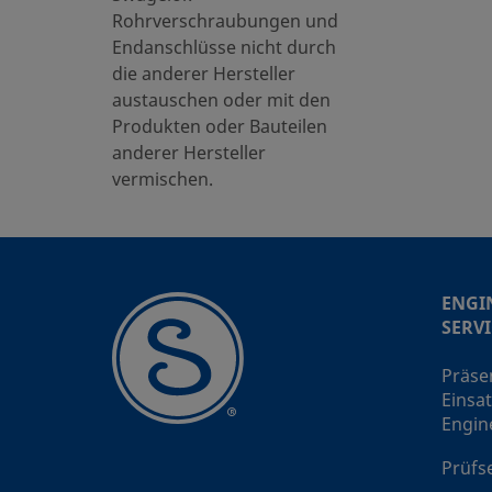
Rohrverschraubungen und
Endanschlüsse nicht durch
die anderer Hersteller
SS-
austauschen oder mit den
Produkten oder Bauteilen
anderer Hersteller
vermischen.
SS-
ENGI
SERVI
SS-
Präse
Einsat
Engin
Prüfs
SS-